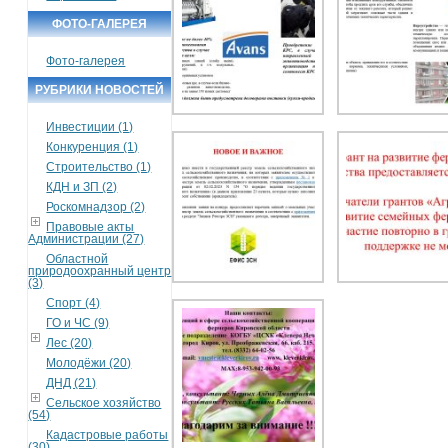
ФОТО-ГАЛЕРЕЯ
Фото-галерея
РУБРИКИ НОВОСТЕЙ
Инвестиции (1)
Конкуренция (1)
Строительство (1)
КДН и ЗП (2)
Роскомнадзор (2)
Правовые акты
Администрации (27)
Областной
природоохранный центр
(3)
Спорт (4)
ГО и ЧС (9)
Лес (20)
Молодёжи (20)
ДНД (21)
Сельское хозяйство
(54)
Кадастровые работы
(30)