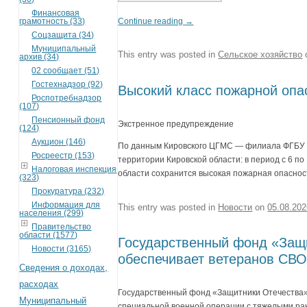
Финансовая
грамотность (33)
Continue reading
→
Соцзащита (34)
Муниципальный
This entry was posted in
Сельское хозяйство
архив (34)
02 сообщает (51)
Гостехнадзор (92)
Высокий класс пожарной опа
Роспотребнадзор
(107)
Пенсионный фонд
Экстренное предупреждение
(124)
Аукцион (146)
По данным Кировского ЦГМС — филиала ФГБ
Росреестр (153)
территории Кировской области: в период с 6 по
Налоговая инспекция
области сохранится высокая пожарная опасност
(323)
Прокуратура (232)
Информация для
This entry was posted in
Новости
on
05.08.20
населения (299)
Правительство
области (1577)
Государственный фонд «Защ
Новости (3165)
обеспечивает ветеранов СВ
Сведения о доходах,
расходах
Государственный фонд «Защитники Отечества»
Муниципальный
специальной военной операции с тяжелыми ра