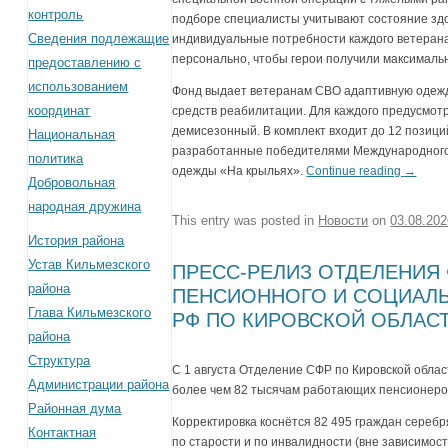
контроль
подборе специалисты учитывают состояние здо
Сведения подлежащие
индивидуальные потребности каждого ветерана
персонально, чтобы герои получили максималь
предоставлению с
использованием
Фонд выдает ветеранам СВО адаптивную одежду
координат
средств реабилитации. Для каждого предусмотр
демисезонный. В комплект входит до 12 позици
Национальная
разработанные победителями Международного
политика
одежды «На крыльях».
Continue reading
→
Добровольная
народная дружина
This entry was posted in
Новости
on
03.08.20
История района
Устав Кильмезского
ПРЕСС-РЕЛИЗ ОТДЕЛЕНИЯ
района
ПЕНСИОННОГО И СОЦИАЛ
Глава Кильмезского
РФ ПО КИРОВСКОЙ ОБЛАС
района
Структура
С 1 августа Отделение СФР по Кировской обла
Администрации района
более чем 82 тысячам работающих пенсионеро
Районная дума
Корректировка коснётся 82 495 граждан сереб
Контактная
по старости и по инвалидности (вне зависимост