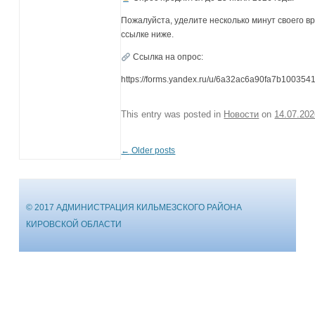
Пожалуйста, уделите несколько минут своего в
ссылке ниже.
Ссылка на опрос:
https://forms.yandex.ru/u/6a32ac6a90fa7b100354
This entry was posted in
Новости
on
14.07.20
←
Older posts
Post navigation
© 2017 АДМИНИСТРАЦИЯ КИЛЬМЕЗСКОГО РАЙОНА
КИРОВСКОЙ ОБЛАСТИ