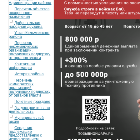
Администрации района
Перечень объектов
похоронного
назначения
Добровольная
народная дружина
Устав Кильмезского
района
Перечень
некоммерческих
организаций,
получивших поддержку
от органов власти
Контактная
информация
История района
Перечень
коммерческих
организаций,
получивших поддержку
от органов власти
Почетные граждане
Градостроительная
деятельность
Муниципальный
архив
Сведения
подлежащие
предоставлению с
использованием