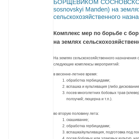
БОРЩЕВИКОМ СОСНОВСКОГ
sosnovskyi Manden) на земля
сельскохозяйственного назн
Комплекс мер по борьбе с бо
на землях сельскохозяйствен
На землях сельскохозяйственного назначения 
следующие комплексы мероприятий:
в весенне-летнее время:
обработка гербицидами;
вспашка и культивация (либо дискование
посев многолетних бобовых трав (клевер
ползучий; люцерна и т.п.).
во вторую половину лета:
скашивание;
обработка гербицидами;
вспашка/культивация, подготовка под по
посев бобовых или злаковых культур, н