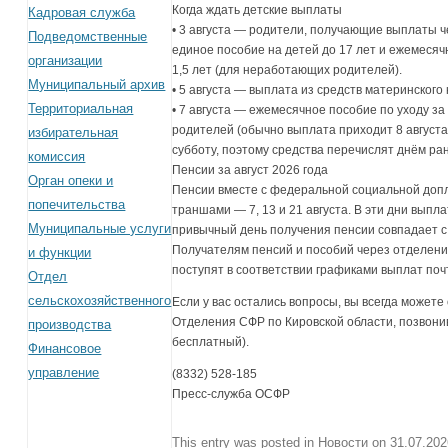
Когда ждать детские выплаты
Кадровая служба
• 3 августа — родители, получающие выплаты че
Подведомственные
единое пособие на детей до 17 лет и ежемесяч
организации
1,5 лет (для неработающих родителей).
Муниципальный архив
• 5 августа — выплата из средств материнского
Территориальная
• 7 августа — ежемесячное пособие по уходу з
родителей (обычно выплата приходит 8 августа
избирательная
субботу, поэтому средства перечислят днём ра
комиссия
Пенсии за август 2026 года
Орган опеки и
Пенсии вместе с федеральной социальной доп
попечительства
траншами — 7, 13 и 21 августа. В эти дни выпл
Муниципальные услуги
привычный день получения пенсии совпадает с
Получателям пенсий и пособий через отделени
и функции
поступят в соответствии графиками выплат по
Отдел
сельскохозяйственного
Если у вас остались вопросы, вы всегда можете
Отделения СФР по Кировской области, позвонив
производства
бесплатный).
Финансовое
управление
(8332) 528-185
Пресс-служба ОСФР
This entry was posted in
Новости
on
31.07.20