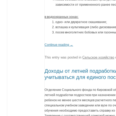
зависимости от примененного ранее пе
в водоохранных зонах:
одно- или двукратное скашивание;
вспашка и культивация (либо дискование
посев многолетних бобовых или газонных
Continue reading
→
This entry was posted in
Сельское хозяйство
Доходы от летней подработки
учитываться для единого по
Отделение Социального фонда по Кировской об
летней подработки подростков при назначении 
ребенок не менее шести месяцев расчетного п
специальном учебном заведении или вузе по о
обучения необходимо предоставить справку из
Заявление с соответствующей отметкой можно п