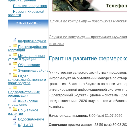
правонарушений
Политика оператора
Новости Кировской
области
Служба по контракту — престижная мужская
СТРУКТУРНЫЕ
ПОДРАЗДЕЛЕНИЯ
Служба по контракту — престижная мужская
Кадровая служба
10.04.2023
Противодействие
коррупции
Муниципальные
Грант на развитие фермерско
услуги и функции
Образование
Экономика района
Министерство сельского хозяйства и продоволь
Отдел
информирует об объявлении конкурса по отбор
сельскохозяйственного
производства
грантов из областного бюджета на развитие фе
интегрированной информационной системе у
Подведомственные
«Электронный бюджет» (далее – система «Эл
организации
предоставления в 2026 году грантов из област
Финансовое
управление
хозяйств.
Социальное
развитие
Начало подачи заявок:
8:00 (мск) 31.07.2026.
Водоснабжение
Окончание приема заявок:
23:59 (мск) 30.08.20
КДН и ЗП