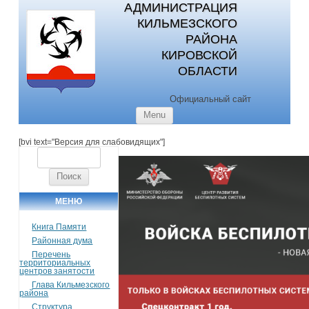
АДМИНИСТРАЦИЯ
КИЛЬМЕЗСКОГО
РАЙОНА
КИРОВСКОЙ
ОБЛАСТИ
Официальный сайт
Skip to content
Menu
[bvi text="Версия для слабовидящих"]
Найти:
МЕНЮ
Книга Памяти
Районная дума
Перечень
территориальных
центров занятости
Глава Кильмезского
района
Структура