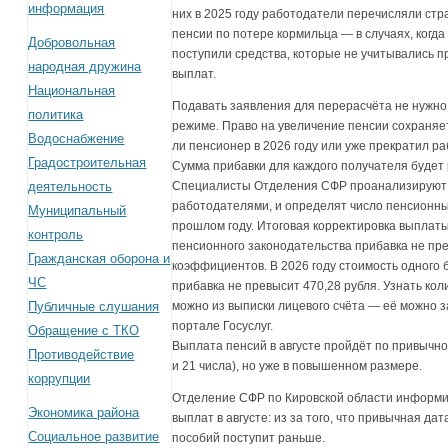
информация
них в 2025 году работодатели перечисляли стр
пенсии по потере кормильца — в случаях, когд
Добровольная
поступили средства, которые не учитывались 
народная дружина
выплат.
Национальная
Подавать заявления для перерасчёта не нужно
политика
режиме. Право на увеличение пенсии сохраняет
Водоснабжение
ли пенсионер в 2026 году или уже прекратил ра
Градостроительная
Сумма прибавки для каждого получателя будет
деятельность
Специалисты Отделения СФР проанализируют 
работодателями, и определят число пенсионн
Муниципальный
прошлом году. Итоговая корректировка выплаты
контроль
пенсионного законодательства прибавка не пр
Гражданская оборона и
коэффициентов. В 2026 году стоимость одного б
ЧС
прибавка не превысит 470,28 рубля. Узнать к
Публичные слушания
можно из выписки лицевого счёта — её можно з
портале Госуслуг.
Обращение с ТКО
Выплата пенсий в августе пройдёт по привычном
Противодействие
и 21 числа), но уже в повышенном размере.
коррупции
Отделение СФР по Кировской области информи
Экономика района
выплат в августе: из за того, что привычная да
Социальное развитие
пособий поступит раньше.