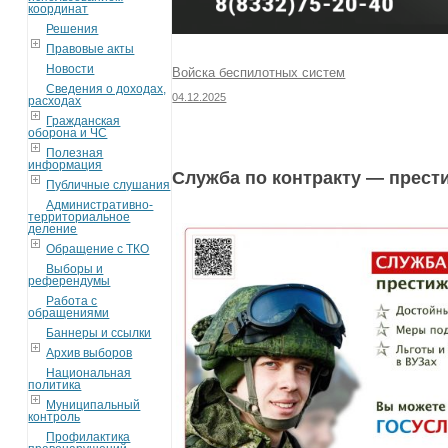
координат
Решения
Правовые акты
Новости
Войска беспилотных систем
Сведения о доходах,
04.12.2025
расходах
Гражданская
оборона и ЧС
Полезная
информация
Служба по контракту — прест
Публичные слушания
Административно-
территориальное
деление
Обращение с ТКО
Выборы и
референдумы
Работа с
обращениями
Баннеры и ссылки
Архив выборов
Национальная
политика
Муниципальный
контроль
Профилактика