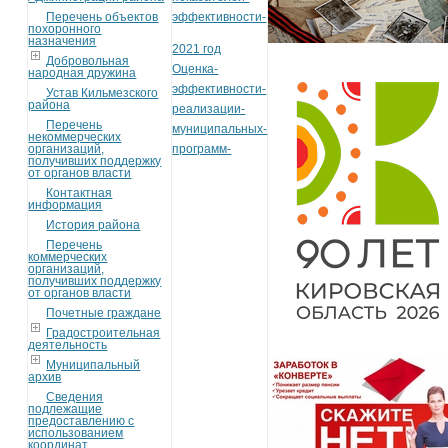
Перечень объектов
эффективности-
похоронного
назначения
2021 год
Добровольная
Оценка-
народная дружина
эффективности-
Устав Кильмезского
района
реализации-
Перечень
муниципальных-
некоммерческих
организаций,
программ-
получивших поддержку
от органов власти
Контактная
информация
История района
Перечень
коммерческих
организаций,
получивших поддержку
от органов власти
Почетные граждане
Градостроительная
деятельность
Муниципальный
архив
Сведения
подлежащие
предоставлению с
использованием
координат