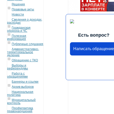
Решения
Правовые акты
Новости
Сведения о доходах,
расходах
Гражданская
оборона и ЧС
Есть вопрос?
Полезная
информация
Публичные слушания
Написать обращени
Административно-
территориальное
деление
Обращение с ТКО
Выборы и
референдумы
Работа с
обращениями
Баннеры и ссылки
Архив выборов
Национальная
политика
Муниципальный
контроль
Профилактика
правонарушений