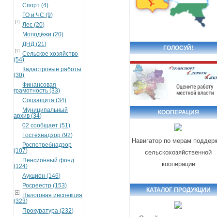
Спорт (4)
ГО и ЧС (9)
Лес (20)
Молодёжи (20)
ДНД (21)
ГОЛОСУЙ!
Сельское хозяйство
(54)
Кадастровые работы
(30)
Финансовая
грамотность (33)
Соцзащита (34)
Муниципальный
КООПЕРАЦИЯ
архив (34)
02 сообщает (51)
Гостехнадзор (92)
Навигатор по мерам поддер
Роспотребнадзор
(107)
сельскохозяйственной
Пенсионный фонд
кооперации
(124)
Аукцион (146)
Росреестр (153)
КАТАЛОГ ПРОДУКЦИИ
Налоговая инспекция
(323)
Прокуратура (232)