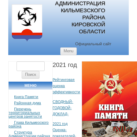
АДМИНИСТРАЦИЯ
КИЛЬМЕЗСКОГО
РАЙОНА
КИРОВСКОЙ
ОБЛАСТИ
Официальный сайт
Skip to content
Menu
2021 год
Найти:
Рейтинговая
МЕНЮ
оценка
эффективности
Книга Памяти
СВОДНЫЙ-
Районная дума
ГОДОВОЙ-
Перечень
территориальных
ДОКЛАД-
центров занятости
Глава Кильмезского
2021 год
района
Оценка-
Структура
Администрации района
показателей-