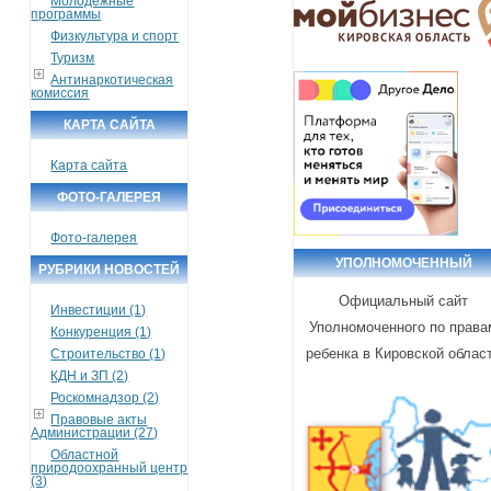
Молодежные
программы
Физкультура и спорт
Туризм
Антинаркотическая
комиссия
КАРТА САЙТА
Карта сайта
ФОТО-ГАЛЕРЕЯ
Фото-галерея
УПОЛНОМОЧЕННЫЙ
РУБРИКИ НОВОСТЕЙ
Официальный сайт
Инвестиции (1)
Уполномоченного по права
Конкуренция (1)
ребенка в Кировской облас
Строительство (1)
КДН и ЗП (2)
Роскомнадзор (2)
Правовые акты
Администрации (27)
Областной
природоохранный центр
(3)