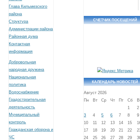
Глава Кильмезского
района
СЧЕТЧИК ПОСЕЩЕНИЙ
Структура
Администрации района
Районная дума
Контактная
информация
Добровольная
народная дружина
Национальная
КАЛЕНДАРЬ НОВОСТЕЙ
политика
Водоснабжение
Август 2026
Градостроительная
Пн
Вт
Ср
Чт
Пт
Сб
В
деятельность
1
2
Муниципальный
3
4
5
6
7
8
9
контроль
10
11
12
13
14
15
1
Гражданская оборона и
17
18
19
20
21
22
2
ЧС
24
25
26
27
28
29
3