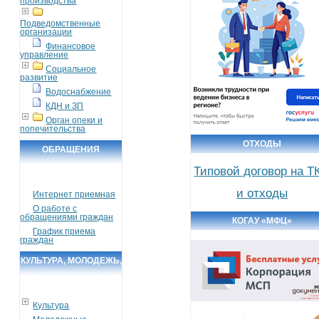
производства
Подведомственные
организации
Финансовое
управление
Социальное
развитие
Водоснабжение
КДН и ЗП
Орган опеки и
попечительства
ОТХОДЫ
ОБРАЩЕНИЯ
ГРАЖДАН
Типовой договор на Т
и отходы
Интернет приемная
О работе с
обращениями граждан
КОГАУ «МФЦ»
График приема
граждан
КУЛЬТУРА, МОЛОДЕЖЬ,
СПОРТ, ТУРИЗМ
Культура