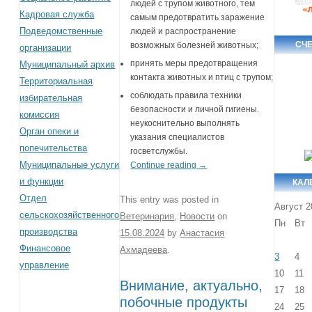
людей с трупом животного, тем
Кадровая служба
самым предотвратить заражение
Подведомственные
людей и распространение
СЧ
возможных болезней животных;
организации
принять меры предотвращения
Муниципальный архив
контакта животных и птиц с трупом;
Территориальная
соблюдать правила техники
избирательная
безопасности и личной гигиены.
комиссия
неукоснительно выполнять
Орган опеки и
указания специалистов
попечительства
госветслужбы.
Муниципальные услуги
Continue reading
→
и функции
КАЛ
Отдел
This entry was posted in
Август 2
сельскохозяйственного
Ветеринария
,
Новости
on
Пн
Вт
производства
15.08.2024
by
Анастасия
Финансовое
Ахмадеева
.
3
4
управление
10
11
Внимание, актуально,
17
18
побочные продукты
24
25