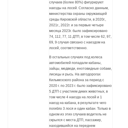
случаев (более 80%) фигурируют
наезды на лосей. Согласно данным,
министерства охраны окружающей
среды Кировской области, в 2020г.,
2021г., 2022г. и за первые четыре
месяца 2023г. было зафиксировано
74, 112, 77, 11 ДТП, в том числе 62, 97,
69, 9 случая связано с наездом на
лосей, соответственно.
В остальных случаях под колеса
автомобилей попадали кабаны,
зайцы, медведи, енотовидные собаки,
лисицы и рысь. На автодорогах
Кильмезского района за период с
2020 г. по 2023 г. было зафиксировано
5 ДТП с участием диких животных, в
том числе 4 наезда на лосей и 1
наезд на кабана, в результате чего
погибло 3 лося и один кабан. Только в
одном из этих случаев водитель не
скрылся с места ДТП, пассажир,
находившийся на переднем