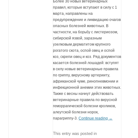
Более 30 новых ветеринарных
правил, которые вступают в силу с 1
марта, направлены на
предупреждение и ликвидацию очагов
опасных болезней животных. В
частности, на борьбу с листериозом,
сибирской язвой, заразным
узелковым дерматитом крупного
рогатого скота, оспой овец и оспой
коз, скрепи овец и коз. Ряд документов
касается болезней лошадей: вступят
в силу новые ветеринарные правила
по гриппу, вирусному артерииту,
африканской чуме, ринопневмонии и
инфекционной анемии этих животных.
Также с весны начнут действовать
ветеринарные правила по вирусной
геморрагической болезни кроликов,
алеутской болезни норок,
парагриппу-3.
Continue reading
→
This entry was posted in