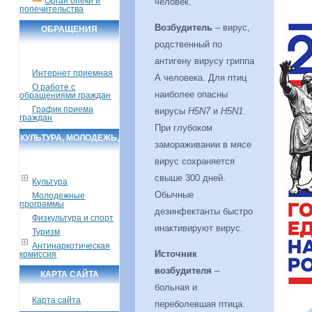
Орган опеки и
человек.
попечительства
Возбудитель
– вирус,
ОБРАЩЕНИЯ
родственный по
ГРАЖДАН
антигену вирусу гриппа
Интернет приемная
А человека. Для птиц
О работе с
наиболее опасны
обращениями граждан
График приема
вирусы
H5N7
и
H5N1
.
граждан
При глубоком
КУЛЬТУРА, МОЛОДЕЖЬ,
замораживании в мясе
СПОРТ, ТУРИЗМ
вирус сохраняется
свыше 300 дней.
Культура
Обычные
Молодежные
программы
дезинфектанты быстро
Физкультура и спорт
инактивируют вирус.
Туризм
Антинаркотическая
Источник
комиссия
возбудителя
–
КАРТА САЙТА
больная и
Карта сайта
переболевшая птица.