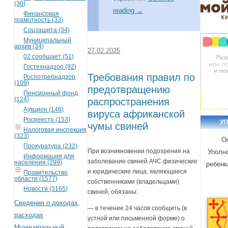
(30)
reading
→
Финансовая
грамотность (33)
Соцзащита (34)
Муниципальный
архив (34)
27.02.2025
02 сообщает (51)
Гостехнадзор (92)
Требования правил по
Роспотребнадзор
(109)
предотвращению
Пенсионный фонд
(124)
распространения
Аукцион (146)
вируса африканской
Росреестр (153)
У
чумы свиней
Налоговая инспекция
(323)
О
Прокуратура (232)
При возникновении подозрения на
Уполн
Информация для
заболевание свиней АЧС физические
населения (299)
ребенк
и юридические лица, являющиеся
Правительство
области (1577)
собственниками (владельцами)
Новости (3165)
свиней, обязаны:
Сведения о доходах,
— в течение 24 часов сообщить (в
расходах
устной или письменной форме) о
Муниципальный