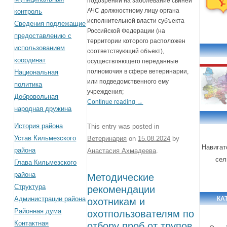
подозрении на заболевание свиней
АЧС должностному лицу органа
контроль
исполнительной власти субъекта
Сведения подлежащие
Российской Федерации (на
предоставлению с
территории которого расположен
использованием
соответствующий объект),
координат
осуществляющего переданные
полномочия в сфере ветеринарии,
Национальная
или подведомственного ему
политика
учреждения;
Добровольная
Continue reading
→
народная дружина
История района
This entry was posted in
Устав Кильмезского
Ветеринария
on
15.08.2024
by
Навигат
района
Анастасия Ахмадеева
.
сел
Глава Кильмезского
района
Методические
Структура
рекомендации
Администрации района
КА
охотникам и
Районная дума
охотпользователям по
Контактная
отбору проб от трупов