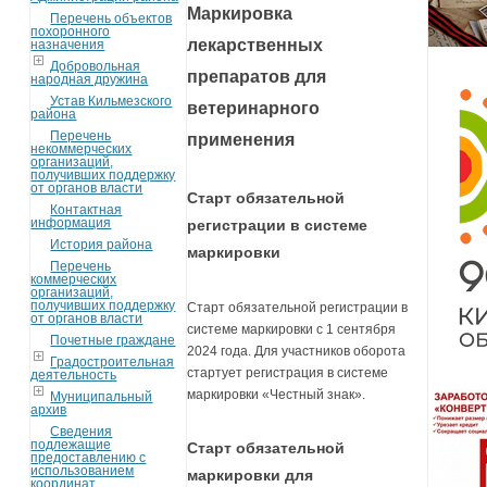
Маркировка
Перечень объектов
похоронного
лекарственных
назначения
Добровольная
препаратов для
народная дружина
Устав Кильмезского
ветеринарного
района
Перечень
применения
некоммерческих
организаций,
получивших поддержку
от органов власти
Старт обязательной
Контактная
информация
регистрации в системе
История района
маркировки
Перечень
коммерческих
организаций,
получивших поддержку
Старт обязательной регистрации в
от органов власти
системе маркировки с 1 сентября
Почетные граждане
2024 года. Для участников оборота
Градостроительная
стартует регистрация в системе
деятельность
маркировки «Честный знак».
Муниципальный
архив
Сведения
подлежащие
Старт обязательной
предоставлению с
использованием
маркировки для
координат