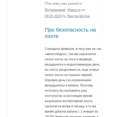
This entry was posted in
Ветеринария
,
Новости
on
09.03.2023
by
Виктор Шутов
.
Про безопасность на
охоте
Середина февраля, в лесу уже не так
«многолюдно», так как закончился
сезон охоты на лося и медведя,
вальдшнепа и водоплавающую дичь,
но охота продолжается, еще открыт
сезон охоты на пушных зверей,
боровую дичь (за исключением
вальдшнепа) и кабана. Поэтому
хотелось бы напомнить ряд
постулатов, в настоящее время
разрешена коллективная охота
загоном на волка и лисицу, в то же
время добыча кабана с 1 января по
28(29) февраля загоном, нагоном, а