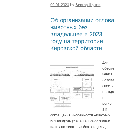
09.01.2023
by
Виктор Шутов
.
Об организации отлова
животных без
владельцев в 2023
году на территории
Кировской области
Для
обеспе
чения
безопа
сности
гражда
н
регион
а и
сокращения численности животных
без владельцев с 01.01.2023 заявки
на отлов животных без владельцев