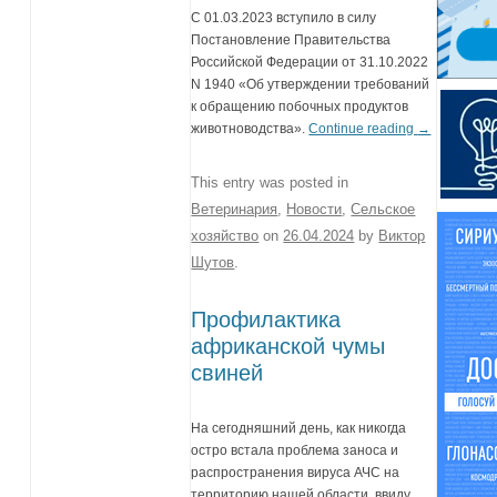
С 01.03.2023 вступило в силу
Постановление Правительства
Российской Федерации от 31.10.2022
N 1940 «Об утверждении требований
к обращению побочных продуктов
животноводства».
Continue reading
→
This entry was posted in
Ветеринария
,
Новости
,
Сельское
хозяйство
on
26.04.2024
by
Виктор
Шутов
.
Профилактика
африканской чумы
свиней
На сегодняшний день, как никогда
остро встала проблема заноса и
распространения вируса АЧС на
территорию нашей области, ввиду