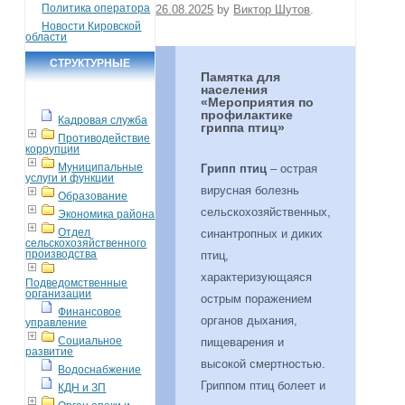
Политика оператора
26.08.2025
by
Виктор Шутов
.
Новости Кировской
области
СТРУКТУРНЫЕ
Памятка для
ПОДРАЗДЕЛЕНИЯ
населения
«Мероприятия по
профилактике
Кадровая служба
гриппа птиц»
Противодействие
коррупции
Муниципальные
Грипп птиц
– острая
услуги и функции
вирусная болезнь
Образование
сельскохозяйственных,
Экономика района
Отдел
синантропных и диких
сельскохозяйственного
производства
птиц,
характеризующаяся
Подведомственные
организации
острым поражением
Финансовое
органов дыхания,
управление
Социальное
пищеварения и
развитие
высокой смертностью.
Водоснабжение
Гриппом птиц болеет и
КДН и ЗП