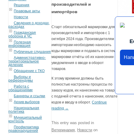
производителей и
Решения
Правовые акты
импортёров
Новости
Сведения о доходах,
расходах
Старт обязательной маркировки для
Гражданская
производителей и импортёров с 1
оборона и ЧС
октября 2024 года. Производителям и
Е
Полезная
импортерам необходимо наносить
информация
коды маркировки и подавать в систему
Публичные слушания
маркировки отчёты об их нанесении и
Нап
Административно-
территориальное
уведомления о вводе в оборот
деление
товаров.
Обращение с ТКО
Выборы и
К этому времени должны быть
референдумы
полностью настроены процессы по
Работа с
обращениями
заказу кодов, их нанесению на товары
Баннеры и ссылки
с подачей отчета о нанесении, оплате
Архив выборов
кодов и вводу в оборот.
Continue
Национальная
reading
→
политика
Муниципальный
контроль
This entry was posted in
Профилактика
Ветеринария
,
Новости
on
правонарушений