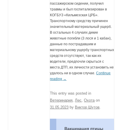
пассажирском сидении, получил
травмы и был госпитализирован в
КОГБУЗ «Кильмезская ЦРБ».
Транспортному средству причинен
значительный материальный ущерб.
В остальных 4 случаях дикие
животные погибли (3 лося и 1 кабан),
данные по пострадавшим и
материальному ущербу транспортных
средств отсутствуют, так как их
водители, предпочли скрыться с
места ДТП, их личности установить не
удалось ни в одном случае.
Continue
reading
→
This entry was posted in
Ветеринария
,
Лес
,
Охота
on
31.05.2023
by
Виктор Шутов
.
Вакцинация птицы