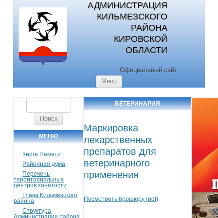
АДМИНИСТРАЦИЯ
КИЛЬМЕЗСКОГО
РАЙОНА
КИРОВСКОЙ
ОБЛАСТИ
Официальный сайт
Skip to content
Menu
Найти:
ВЕТЕРИНАРИЯ
Маркировка
МЕНЮ
лекарственных
препаратов для
Книга Памяти
ветеринарного
Районная дума
применения
Перечень
территориальных
центров занятости
Глава Кильмезского
Посмотреть брошюру (pdf)
района
Структура
Администрации района