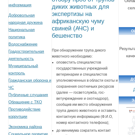
Онлай
информация
диких животных для
сел
экспертизы на
Добровольная
африканскую чуму
народная дружина
свиней (АЧС) и
Национальная
О
бешенство
политика
Водоснабжение
Результ
При обнаружении трупа дикого
Градостроительная
каче
животного необходимо:
деятельность
оповестить специалистов
Муниципальный
государственных учреждений
контроль
ветеринарии и специалистов
Д
Гражданская оборона и
уполномоченных в области охоты и
сохранения охотничьих ресурсов
ЧС
(далее — госветслужба, гос-
Публичные слушания
ветучреждение и охотнадзор),
Э
Обращение с ТКО
сообщив им место обнаружения
Противодействие
трупа дикого животного и оста­вить
коррупции
контактную информацию (Ф.И.О,
номер контактного телефона);
Экономика района
до минимума сократить контакт
Социальное развитие