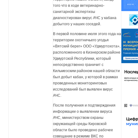
того что в ходе ветеринарно-
санитарной экспертизы
диагностирован вирус АЧС у кабана
добытого у наших соседей.
В первой половине июля этого года на
территории охотничьего угодья
«Вятский берег» ООО «Удмуртохота»,
расположенного в Кизнерском районе
Удмуртской Республики, который
непосредственно граничит с
Кильмезским районом нашей области
был добыт кабан, у которой в рамках
проведенных мониторинговых
исследований был выявлен вирус
АЧС.
После получения и подтверждения
информации о выявлении вируса
АЧС, министерством охраны
окружающей среды Кировской
области было проведено рабочее
совещание в режиме ВКС по