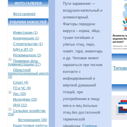
ФОТО-ГАЛЕРЕЯ
Пути заражения —
воздушно-капельный и
Фото-галерея
алиментарный.
РУБРИКИ НОВОСТЕЙ
Факторы передачи
вируса – корма, яйцо,
Инвестиции (1)
тушки погибших и
Конкуренция (1)
Строительство (1)
убитых птиц, перо,
КДН и ЗП (2)
помёт, тара, инвентарь
Роскомнадзор (2)
и др. Человек может
Правовые акты
Администрации (27)
заразиться при тесном
Типов
Областной
контакте с
природоохранный центр
(3)
инфицированной и
Спорт (4)
мёртвой домашней
ГО и ЧС (9)
птицей, при
Лес (20)
употреблении в пищу
Молодёжи (20)
ДНД (21)
мяса и яиц больных
Сельское хозяйство
птиц без достаточной
(54)
термической
Ветеринария (39)
Кадастровые работы
обработки.
Continue