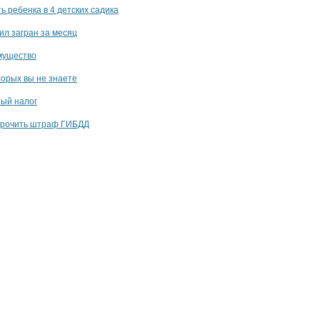
ь ребенка в 4 детских садика
ил загран за месяц
мущество
торых вы не знаете
ый налог
срочить штраф ГИБДД