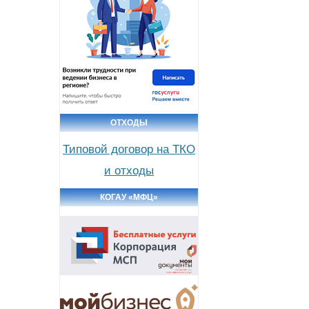
ОТХОДЫ
Типовой договор на ТКО
и отходы
КОГАУ «МФЦ»