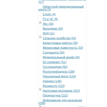
(27)
Областной природоохранный
центр (3)
Спорт (4)
ГО и ЧС (9)
Лес (20)
Молодёжи (20)
ДНД (21)
Сельское хозяйство (54)
Кадастровые работы (30)
Финансовая грамотность (33)
Соцзащита (34)
Муниципальный архив (34)
02 сообщает (51)
Гостехнадзор (92)
Роспотребнадзор (109)
Пенсионный фонд (124)
Аукцион (146)
Росреестр (153)
Налоговая инспекция (323)
Прокуратура (232)
Информация для населения
(299)