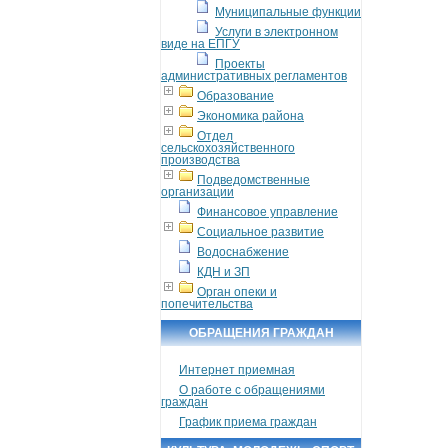
Муниципальные функции
Услуги в электронном
виде на ЕПГУ
Проекты
административных регламентов
Образование
Экономика района
Отдел
сельскохозяйственного
производства
Подведомственные
организации
Финансовое управление
Социальное развитие
Водоснабжение
КДН и ЗП
Орган опеки и
попечительства
ОБРАЩЕНИЯ ГРАЖДАН
Интернет приемная
О работе с обращениями
граждан
График приема граждан