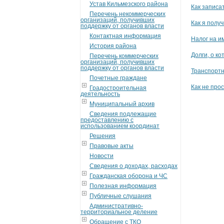
Устав Кильмезского района
Как записат
Перечень некоммерческих
организаций, получивших
Как я получ
поддержку от органов власти
Контактная информация
Налог на и
История района
Долги, о ко
Перечень коммерческих
организаций, получивших
поддержку от органов власти
Транспортн
Почетные граждане
Как не про
Градостроительная
деятельность
Муниципальный архив
Сведения подлежащие
предоставлению с
использованием координат
Решения
Правовые акты
Новости
Сведения о доходах, расходах
Гражданская оборона и ЧС
Полезная информация
Публичные слушания
Административно-
территориальное деление
Обращение с ТКО