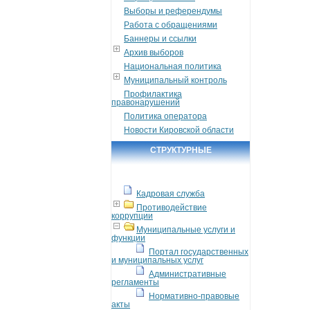
Выборы и референдумы
Работа с обращениями
Баннеры и ссылки
Архив выборов
Национальная политика
Муниципальный контроль
Профилактика
правонарушений
Политика оператора
Новости Кировской области
СТРУКТУРНЫЕ
ПОДРАЗДЕЛЕНИЯ
Кадровая служба
Противодействие
коррупции
Муниципальные услуги и
функции
Портал государственных
и муниципальных услуг
Административные
регламенты
Нормативно-правовые
акты