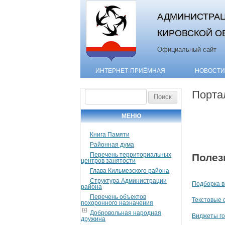
АДМИНИСТРАЦ
КИРОВСКОЙ О
Официальный сайт
ИНТЕРНЕТ-ПРИЁМНАЯ
НОВОСТИ
Порта
Найти:
МЕНЮ
Книга Памяти
Районная дума
Перечень территориальных
Полез
центров занятости
Глава Кильмезского района
Структура Администрации
Подборка в
района
Перечень объектов
Текстовые 
похоронного назначения
Добровольная народная
Виджеты го
дружина