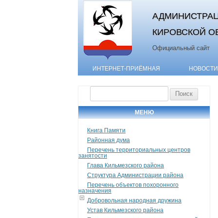
АДМИНИСТРАЦ
КИРОВСКОЙ О
Официальный сайт
ИНТЕРНЕТ-ПРИЁМНАЯ
НОВОСТИ
Найти:
МЕНЮ
Книга Памяти
Районная дума
Перечень территориальных центров
занятости
Глава Кильмезского района
Структура Администрации района
Перечень объектов похоронного
назначения
Добровольная народная дружина
Устав Кильмезского района