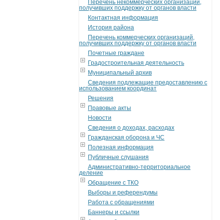
Перечень некоммерческих организаций,
получивших поддержку от органов власти
Контактная информация
История района
Перечень коммерческих организаций,
получивших поддержку от органов власти
Почетные граждане
Градостроительная деятельность
Муниципальный архив
Сведения подлежащие предоставлению с
использованием координат
Решения
Правовые акты
Новости
Сведения о доходах, расходах
Гражданская оборона и ЧС
Полезная информация
Публичные слушания
Административно-территориальное
деление
Обращение с ТКО
Выборы и референдумы
Работа с обращениями
Баннеры и ссылки