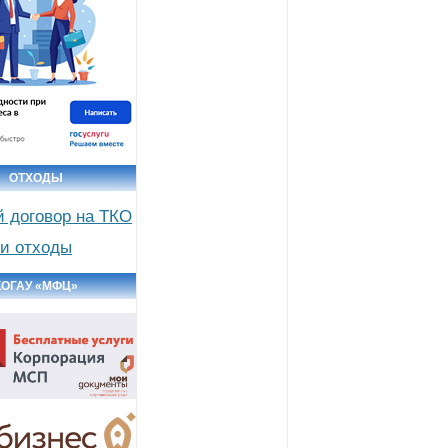
ОТХОДЫ
й договор на ТКО
и отходы
КОГАУ «МФЦ»