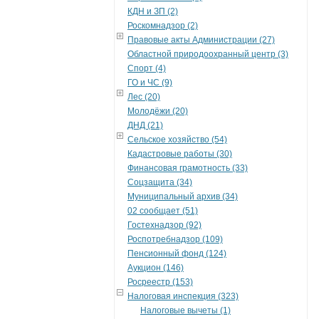
КДН и ЗП (2)
Роскомнадзор (2)
Правовые акты Администрации (27)
Областной природоохранный центр (3)
Спорт (4)
ГО и ЧС (9)
Лес (20)
Молодёжи (20)
ДНД (21)
Сельское хозяйство (54)
Кадастровые работы (30)
Финансовая грамотность (33)
Соцзащита (34)
Муниципальный архив (34)
02 сообщает (51)
Гостехнадзор (92)
Роспотребнадзор (109)
Пенсионный фонд (124)
Аукцион (146)
Росреестр (153)
Налоговая инспекция (323)
Налоговые вычеты (1)