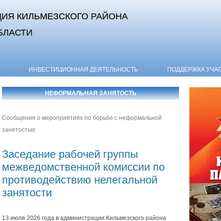
ИЯ КИЛЬМЕЗСКОГО РАЙОНА
БЛАСТИ
Skip to content
ИНВЕСТИЦИОННАЯ ДЕЯТЕЛЬНОСТЬ
ПОДДЕРЖКА УЧА
НЕФОРМАЛЬНАЯ ЗАНЯТОСТЬ
Сообщения о мероприятиях по борьбе с неформальной
занятостью
Заседание рабочей группы
межведомственной комиссии по
противодействию нелегальной
занятости
13 июля 2026 года в администрации Кильмезского района