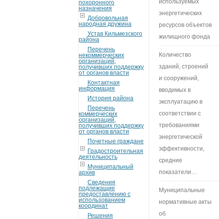
используемых
похоронного
назначения
энергетических
Добровольная
народная дружина
ресурсов объектов
Устав Кильмезского
жилищного фонда
района
Перечень
Количество
некоммерческих
организаций,
зданий, строений
получивших поддержку
от органов власти
и сооружений,
Контактная
информация
вводимых в
История района
эксплуатацию в
Перечень
соответствии с
коммерческих
организаций,
требованиями
получивших поддержку
от органов власти
энергетической
Почетные граждане
эффективности,
Градостроительная
деятельность
средние
Муниципальный
показатели…
архив
Сведения
подлежащие
Муниципальные
предоставлению с
использованием
нормативные акты
координат
об
Решения