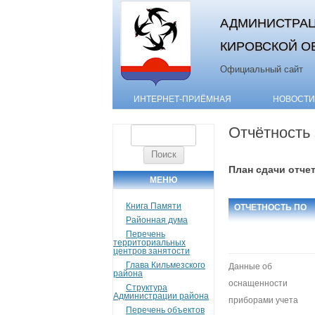
АДМИНИСТРАЦ
КИРОВСКОЙ О
Официальный сайт
ИНТЕРНЕТ-ПРИЁМНАЯ
НОВОСТИ
Отчётность 
Найти:
План сдачи отчет
МЕНЮ
Книга Памяти
ОТЧЕТНОСТЬ ПО
Районная дума
ПОСТАНОВЛЕНИЮ
Перечень
территориальных
№20
центров занятости
Глава Кильмезского
Данные об
района
оснащенности
Структура
Администрации района
приборами учета
Перечень объектов