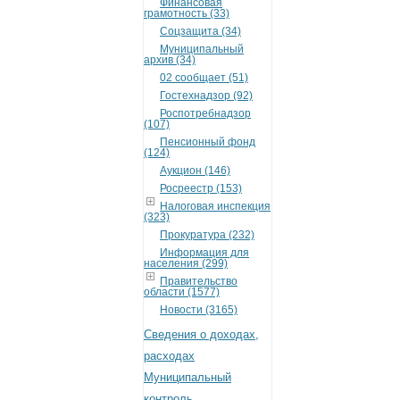
Финансовая
грамотность (33)
Соцзащита (34)
Муниципальный
архив (34)
02 сообщает (51)
Гостехнадзор (92)
Роспотребнадзор
(107)
Пенсионный фонд
(124)
Аукцион (146)
Росреестр (153)
Налоговая инспекция
(323)
Прокуратура (232)
Информация для
населения (299)
Правительство
области (1577)
Новости (3165)
Сведения о доходах,
расходах
Муниципальный
контроль