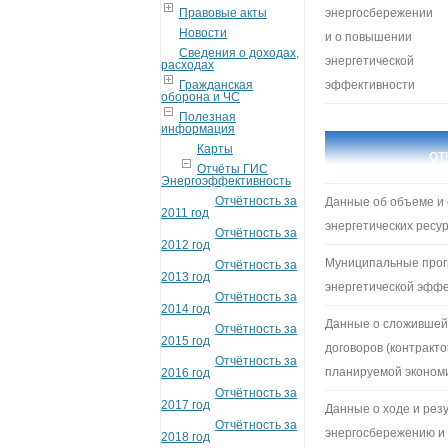
Правовые акты
энергосбережении
Новости
и о повышении
Сведения о доходах,
энергетической
расходах
Гражданская
эффективности
оборона и ЧС
Полезная
информация
Карты
ОТ
Отчёты ГИС
Энергоэффективность
Отчётность за
Данные об объеме и 
2011 год
энергетических ресу
Отчётность за
2012 год
Муниципальные прог
Отчётность за
2013 год
энергетической эффе
Отчётность за
2014 год
Данные о сложившейс
Отчётность за
2015 год
договоров (контракт
Отчётность за
планируемой экономи
2016 год
Отчётность за
2017 год
Данные о ходе и рез
Отчётность за
энергосбережению и
2018 год