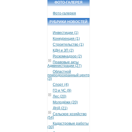
ФОТО-ГАЛЕРЕЯ
Фото-галерея
РУБРИКИ НОВОСТЕЙ
Инвестиции (1)
Конкуренция (1)
Строительство (1)
КДН и ЗП (2)
Роскомнадзор (2)
Правовые акты
Администрации (27)
Областной
природоохранный центр
(3)
Спорт (4)
ГО и ЧС (9)
Лес (20)
Молодёжи (20)
ДНД (21)
Сельское хозяйство
(54)
Кадастровые работы
(30)