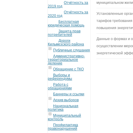
Отчётность за
муниципальном жил
2019 год
Отчётность за
Установленные орган
2020 год
тарифов требования 
Бесплатная
юридическая помощь
повышения энергети
Защита прав
потребителей
Данные о формах и о
Дороги
Кильмезского района
осуществлении меро
Публичные слушания
энергетической эфф
Административно-
территориальное
деление
Обращение с ТКО
Выборы и
референдумы
Работа с
обращениями
Баннеры и ссылки
Архив выборов
Национальная
политика
Муниципальный
контроль
Профилактика
правонарушений