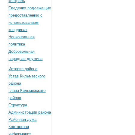
контроль
Сведения подлежащие
предоставлению с
использованием
координат
Национальная
политика
Добровольная
народная дружина
История района
Устав Кильмезского
района
Глава Кильмезского
района
Структура
Администрации района
Районная дума
Контактная
информация