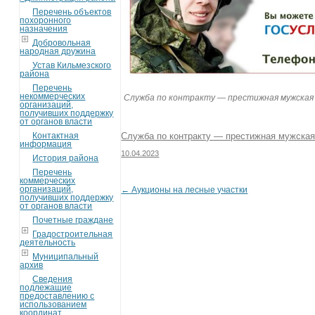
Перечень объектов
похоронного
назначения
Добровольная
народная дружина
Устав Кильмезского
района
Перечень
некоммерческих
Служба по контракту — престижная мужская
организаций,
получивших поддержку
от органов власти
Контактная
Служба по контракту — престижная мужская
информация
10.04.2023
История района
Перечень
коммерческих
организаций,
←
Аукционы на лесные участки
Post navigation
получивших поддержку
от органов власти
Почетные граждане
Градостроительная
деятельность
Муниципальный
архив
Сведения
подлежащие
предоставлению с
использованием
координат