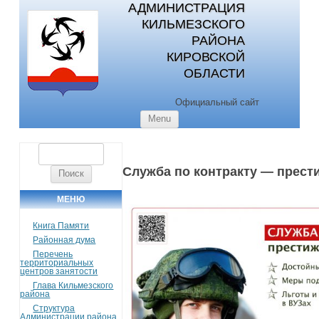
АДМИНИСТРАЦИЯ
КИЛЬМЕЗСКОГО
РАЙОНА
КИРОВСКОЙ
ОБЛАСТИ
Официальный сайт
Skip to content
Menu
Найти:
Служба по контракту — прест
МЕНЮ
Книга Памяти
Районная дума
Перечень
территориальных
центров занятости
Глава Кильмезского
района
Структура
Администрации района