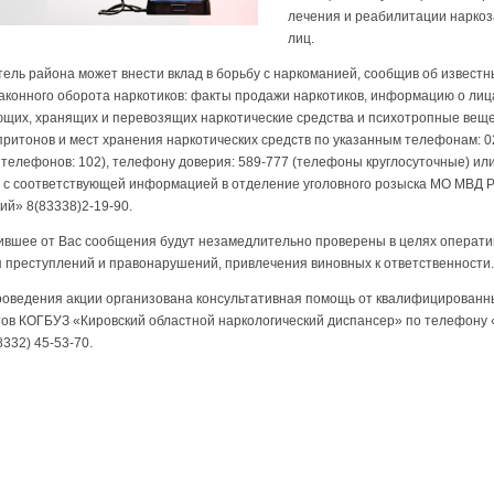
лечения и реабилитации нарко
лиц.
ель района может внести вклад в борьбу с наркоманией, сообщив об известн
аконного оборота наркотиков: факты продажи наркотиков, информацию о лиц
щих, хранящих и перевозящих наркотические средства и психотропные вещес
притонов и мест хранения наркотических средств по указанным телефонам: 02
телефонов: 102), телефону доверия: 589-777 (телефоны круглосуточные) ил
 с соответствующей информацией в отделение уголовного розыска МО МВД 
ий» 8(83338)2-19-90.
ившее от Вас сообщения будут незамедлительно проверены в целях операти
 преступлений и правонарушений, привлечения виновных к ответственности.
роведения акции организована консультативная помощь от квалифицированн
ов КОГБУЗ «Кировский областной наркологический диспансер» по телефону 
8332) 45-53-70.