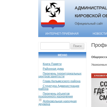
АДМИНИСТРАЦ
КИРОВСКОЙ О
Официальный сайт
ИНТЕРНЕТ-ПРИЁМНАЯ
НОВОСТИ
Профи
Найти:
МЕНЮ
Общеросси
Книга Памяти
Уважаемые
Районная дума
Перечень территориальных
центров занятости
Глава Кильмезского района
Структура Администрации
района
Перечень объектов
похоронного назначения
Добровольная народная
дружина