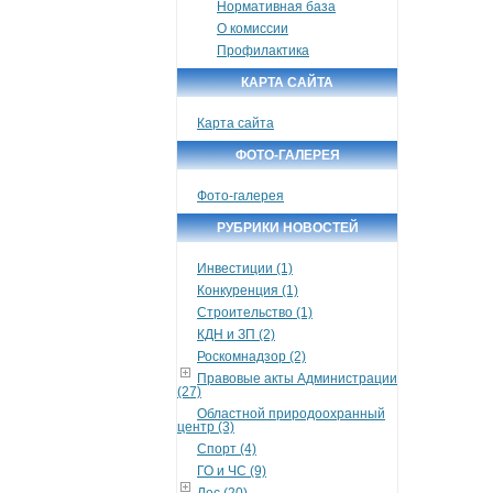
Нормативная база
О комиссии
Профилактика
КАРТА САЙТА
Карта сайта
ФОТО-ГАЛЕРЕЯ
Фото-галерея
РУБРИКИ НОВОСТЕЙ
Инвестиции (1)
Конкуренция (1)
Строительство (1)
КДН и ЗП (2)
Роскомнадзор (2)
Правовые акты Администрации
(27)
Областной природоохранный
центр (3)
Спорт (4)
ГО и ЧС (9)
Лес (20)