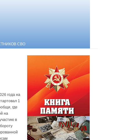
СТНИКОВ СВО
026 года на
стартовал 1
общи, где
ой на
участию в
обороту
ированной
осам