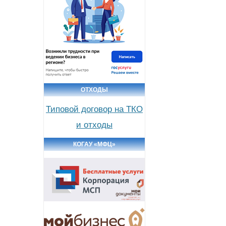
ОТХОДЫ
Типовой договор на ТКО
и отходы
КОГАУ «МФЦ»