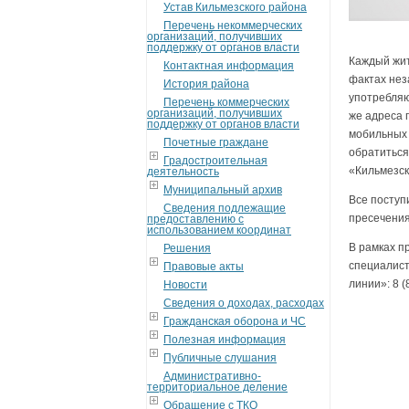
Устав Кильмезского района
Перечень некоммерческих
организаций, получивших
поддержку от органов власти
Каждый жит
Контактная информация
фактах нез
История района
употребляю
Перечень коммерческих
организаций, получивших
же адреса 
поддержку от органов власти
мобильных 
Почетные граждане
обратиться
Градостроительная
«Кильмезск
деятельность
Муниципальный архив
Все поступ
Сведения подлежащие
пресечения
предоставлению с
использованием координат
В рамках п
Решения
специалист
Правовые акты
линии»: 8 (
Новости
Сведения о доходах, расходах
Гражданская оборона и ЧС
Полезная информация
Публичные слушания
Административно-
территориальное деление
Обращение с ТКО