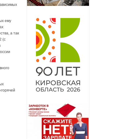
зависимых
ых ему
ах
тва, а так
 (с
и
России
вного
ых
«горячей