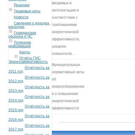
вводимых в
Решения
эксплуатацию в
Правовые акты
Новости
соответствии с
Сведения о доходах,
требованиями
расходах
энергетической
Гражданская
оборона и ЧС
эффективности,
Полезная
информация
средние
Карты
показатели…
Отчёты ГИС
Энергоэффективность
Муниципальные
Отчётность за
2011 год
нормативные акты
Отчётность за
об
2012 год
энергосбережении
Отчётность за
2013 год
и о повышении
Отчётность за
2014 год
энергетической
Отчётность за
эффективности
2015 год
Отчётность за
2016 год
Отчётность за
2017 год