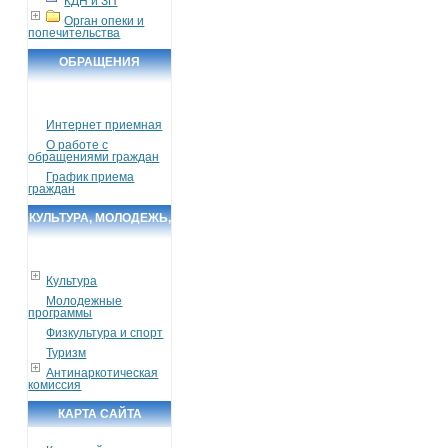
КДН и ЗП
Орган опеки и
попечительства
ОБРАЩЕНИЯ
ГРАЖДАН
Интернет приемная
О работе с
обращениями граждан
График приема
граждан
КУЛЬТУРА, МОЛОДЕЖЬ,
СПОРТ, ТУРИЗМ
Культура
Молодежные
программы
Физкультура и спорт
Туризм
Антинаркотическая
комиссия
КАРТА САЙТА