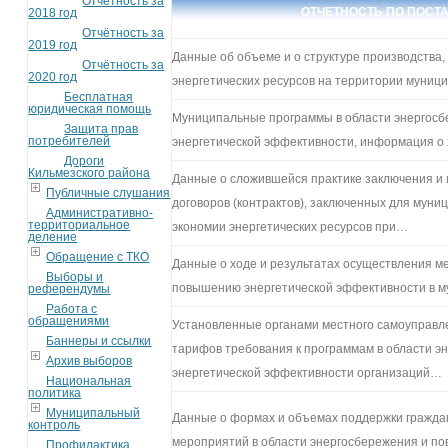
Отчётность за
ОТЧЕТНОСТЬ ПО ПОСТ
2018 год
Отчётность за
2019 год
Данные об объеме и о структуре производства,
Отчётность за
2020 год
энергетических ресурсов на территории муниц
Бесплатная
юридическая помощь
Муниципальные программы в области энергос
Защита прав
потребителей
энергетической эффективности, информация о 
Дороги
Кильмезского района
Данные о сложившейся практике заключения и
Публичные слушания
договоров (контрактов), заключенных для мун
Административно-
территориальное
экономии энергетических ресурсов при…
деление
Обращение с ТКО
Данные о ходе и результатах осуществления м
Выборы и
повышению энергетической эффективности в 
референдумы
Работа с
обращениями
Установленные органами местного самоуправле
Баннеры и ссылки
тарифов требования к программам в области 
Архив выборов
энергетической эффективности организаций…
Национальная
политика
Муниципальный
Данные о формах и объемах поддержки гражда
контроль
мероприятий в области энергосбережения и п
Профилактика