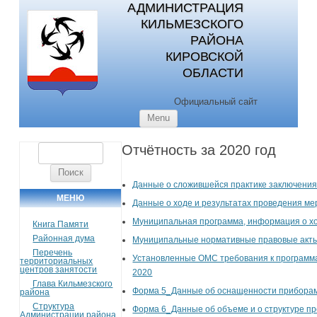
АДМИНИСТРАЦИЯ
КИЛЬМЕЗСКОГО
РАЙОНА
КИРОВСКОЙ
ОБЛАСТИ
Официальный сайт
Skip to content
Menu
Отчётность за 2020 год
Найти:
Данные о сложившейся практике заключения 
МЕНЮ
Данные о ходе и результатах проведения ме
Муниципальная программа, информация о ход
Книга Памяти
Районная дума
Муниципальные нормативные правовые акты
Перечень
Установленные ОМС требования к программа
территориальных
центров занятости
2020
Глава Кильмезского
Форма 5_Данные об оснащенности приборами
района
Структура
Форма 6_Данные об объеме и о структуре про
Администрации района