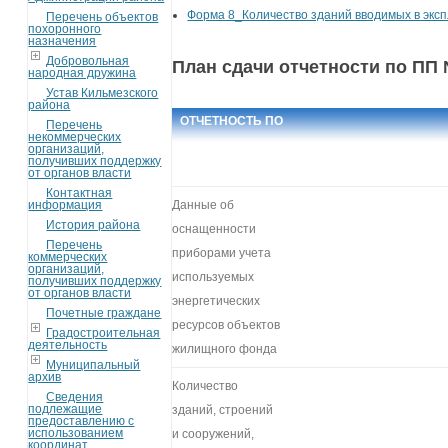
Форма 8_Количество зданий вводимых в эксп
Перечень объектов
похоронного
назначения
Добровольная
План сдачи отчетности по ПП 
народная дружина
Устав Кильмезского
района
ОТЧЕТНОСТЬ ПО
Перечень
некоммерческих
ПОСТАНОВЛЕНИЮ
ЯНВАРЬ
ФЕВРАЛЬ
МАРТ
А
организаций,
получивших поддержку
от органов власти
№20
Контактная
информация
Данные об
История района
оснащенности
Перечень
приборами учета
коммерческих
организаций,
используемых
получивших поддержку
от органов власти
энергетических
Почетные граждане
ресурсов объектов
Градостроительная
деятельность
жилищного фонда
Муниципальный
архив
Количество
Сведения
подлежащие
зданий, строений
предоставлению с
использованием
и сооружений,
координат