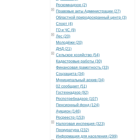
Роскомнадзор (2)
Правовые акты Администрации (27)
Областной природоохранный центр (3)
Спорт (4)
ГО и ЧС (9)
Лес (20)
Молодёжи (20)
ДНД (21)
Сельское хозяйство (54)
Кадастровые работы (30)
Финансовая грамотность (33)
Соцзащита (34)
Муниципальный архив (34)
02 сообщает (51)
Гостехнадзор (92)
Роспотребнадзор (107)
Пенсионный фонд (124)
Аукцион (146)
Росреестр (153)
Налоговая инспекция (323)
Прокуратура (232)
Информация для населения (299)