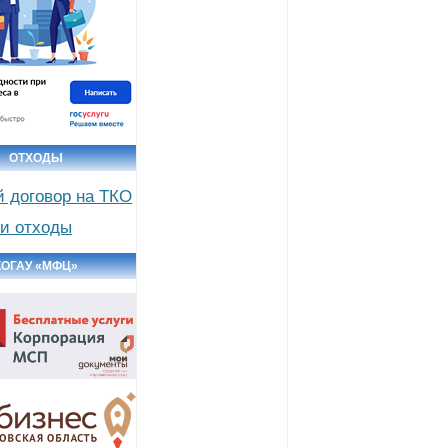
ОТХОДЫ
й договор на ТКО
и отходы
КОГАУ «МФЦ»