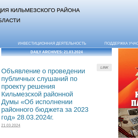
ИЯ КИЛЬМЕЗСКОГО РАЙОНА
БЛАСТИ
Skip to content
ИНВЕСТИЦИОННАЯ ДЕЯТЕЛЬНОСТЬ
ПОДДЕРЖКА УЧА
DAILY ARCHIVES:
21.03.2024
LINK
Объявление о проведении
публичных слушаний по
проекту решения
Кильмезской районной
Думы «Об исполнении
районного бюджета за 2023
год» 28.03.2024г.
21.03.2024