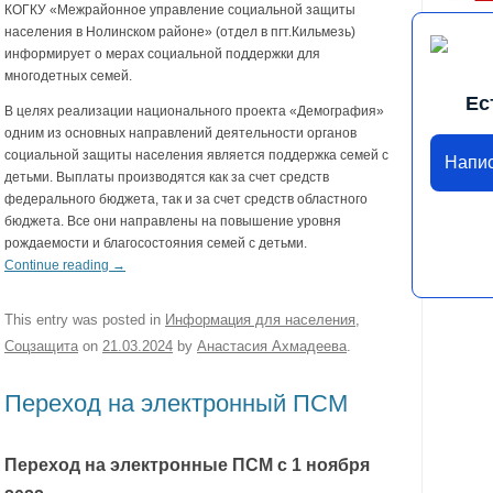
КОГКУ «Межрайонное управление социальной защиты
населения в Нолинском районе» (отдел в пгт.Кильмезь)
информирует о мерах социальной поддержки для
многодетных семей.
Ес
В целях реализации национального проекта «Демография»
одним из основных направлений деятельности органов
социальной защиты населения является поддержка семей с
Напи
детьми. Выплаты производятся как за счет средств
федерального бюджета, так и за счет средств областного
бюджета. Все они направлены на повышение уровня
рождаемости и благосостояния семей с детьми.
Continue reading
→
This entry was posted in
Информация для населения
,
Соцзащита
on
21.03.2024
by
Анастасия Ахмадеева
.
Переход на электронный ПСМ
Переход на электронные ПСМ с 1 ноября