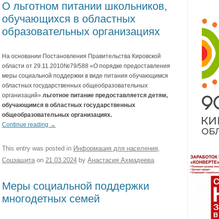
О льготном питании школьников,
обучающихся в областных
образовательных организациях
На основании Постановления Правительства Кировской
области от 29.11.2010№79/588 «О порядке предоставления
меры социальной поддержки в виде питания обучающимся
областных государственных общеобразовательных
организаций»
льготное питание предоставляется детям,
обучающимся в областных государственных
общеобразовательных организациях.
Continue reading
→
This entry was posted in
Информация для населения
,
Соцзащита
on
21.03.2024
by
Анастасия Ахмадеева
.
Меры социальной поддержки
многодетных семей