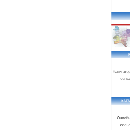
Навигато
сель
КАТ
Онлайн
сель