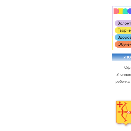
УП
Офи
Уполном
ребенка 