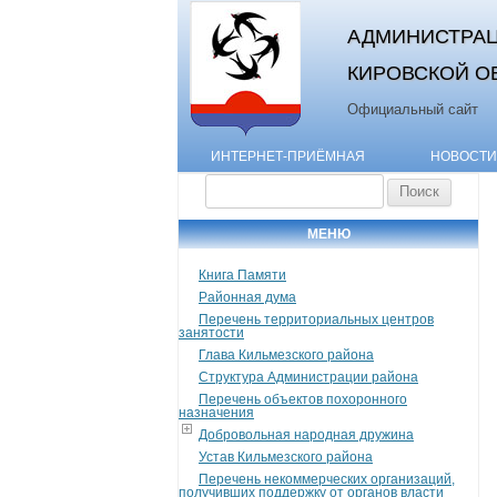
АДМИНИСТРАЦ
КИРОВСКОЙ О
Официальный сайт
ИНТЕРНЕТ-ПРИЁМНАЯ
НОВОСТИ
Найти:
МЕНЮ
Книга Памяти
Районная дума
Перечень территориальных центров
занятости
Глава Кильмезского района
Структура Администрации района
Перечень объектов похоронного
назначения
Добровольная народная дружина
Устав Кильмезского района
Перечень некоммерческих организаций,
получивших поддержку от органов власти