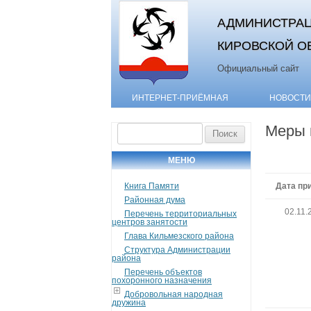
АДМИНИСТРАЦ
КИРОВСКОЙ О
Официальный сайт
ИНТЕРНЕТ-ПРИЁМНАЯ
НОВОСТИ
Меры 
Найти:
МЕНЮ
Книга Памяти
Дата пр
Районная дума
02.11.
Перечень территориальных
центров занятости
Глава Кильмезского района
Структура Администрации
района
Перечень объектов
похоронного назначения
Добровольная народная
дружина