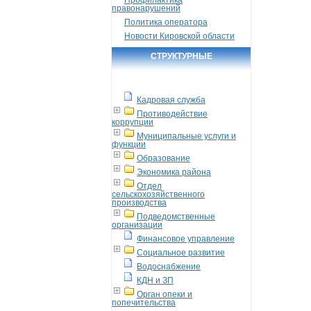
правонарушений
Политика оператора
Новости Кировской области
СТРУКТУРНЫЕ
ПОДРАЗДЕЛЕНИЯ
Кадровая служба
Противодействие
коррупции
Муниципальные услуги и
функции
Образование
Экономика района
Отдел
сельскохозяйственного
производства
Подведомственные
организации
Финансовое управление
Социальное развитие
Водоснабжение
КДН и ЗП
Орган опеки и
попечительства