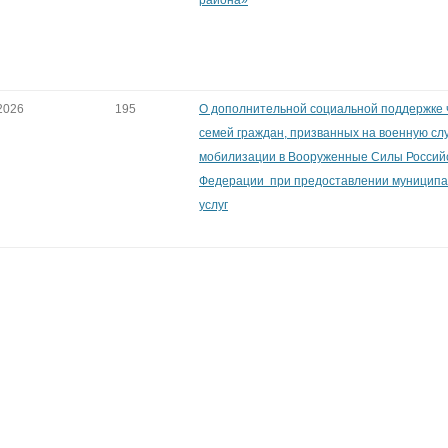
района»
2026
195
О дополнительной социальной поддержке 
семей граждан, призванных на военную сл
мобилизации в Вооруженные Силы Россий
Федерации при предоставлении муницип
услуг