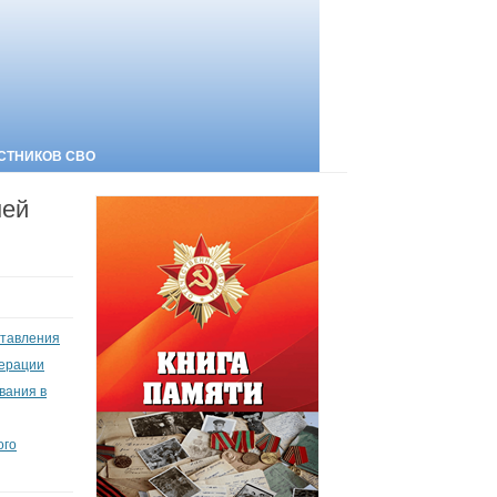
СТНИКОВ СВО
мей
ставления
перации
вания в
ого