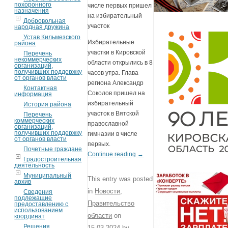
похоронного
числе первых пришел
назначения
на избирательный
Добровольная
участок
народная дружина
Устав Кильмезского
Избирательные
района
участки в Кировской
Перечень
некоммерческих
области открылись в 8
организаций,
получивших поддержку
часов утра. Глава
от органов власти
региона Александр
Контактная
Соколов пришел на
информация
избирательный
История района
участок в Вятской
Перечень
коммерческих
православной
организаций,
получивших поддержку
гимназии в числе
от органов власти
первых.
Почетные граждане
Continue reading
→
Градостроительная
деятельность
Муниципальный
This entry was posted
архив
in
Новости
,
Сведения
подлежащие
Правительство
предоставлению с
использованием
области
on
координат
Решения
15.03.2024
by