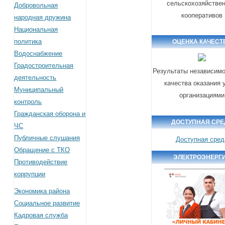
сельскохозяйстве
Добровольная
кооперативов
народная дружина
Национальная
политика
ОЦЕНКА КАЧЕСТ
Водоснабжение
Градостроительная
Результаты независимо
деятельность
качества оказания 
Муниципальный
организациями
контроль
Гражданская оборона и
ДОСТУПНАЯ СРЕ
ЧС
Публичные слушания
Доступная сред
Обращение с ТКО
ЭЛЕКТРОЭНЕРГ
Противодействие
коррупции
Экономика района
Социальное развитие
Кадровая служба