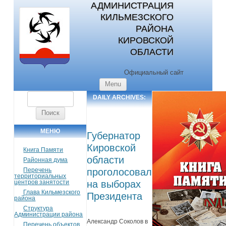
АДМИНИСТРАЦИЯ
КИЛЬМЕЗСКОГО
РАЙОНА
КИРОВСКОЙ
ОБЛАСТИ
Официальный сайт
Skip to content
Menu
Найти:
DAILY ARCHIVES:
15.03.2024
МЕНЮ
Губернатор
Кировской
Книга Памяти
области
Районная дума
Перечень
проголосовал
территориальных
центров занятости
на выборах
Глава Кильмезского
Президента
района
Структура
Администрации района
Александр Соколов в
Перечень объектов