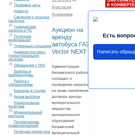
Правовые акты
Анастасия
Новости
Ахмадеева
.
Сведения о доходах,
расходах
Гражданская
Аукцион на
оборона и ЧС
Есть вопро
аренду
Полезная
информация
автобуса ГАЗ
Публичные слушания
Vector NEXT
Написать обращ
Административно-
территориальное
деление
Обращение с ТКО
Администрация
Выборы и
Кильмезского района
референдумы
сообщает о
Работа с
обращениями
проведении аукциона
Баннеры и ссылки
на право заключения
Архив выборов
договора аренды
Национальная
муниципального
политика
имущества
Муниципальный
муниципального
контроль
образования
Профилактика
правонарушений
Кильмезский
Политика оператора
муниципальный