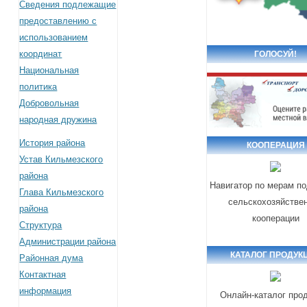
Сведения подлежащие
предоставлению с
использованием
координат
ГОЛОСУЙ!
Национальная
политика
Добровольная
народная дружина
История района
КООПЕРАЦИЯ
Устав Кильмезского
района
Навигатор по мерам п
Глава Кильмезского
сельскохозяйстве
района
кооперации
Структура
Администрации района
КАТАЛОГ ПРОДУК
Районная дума
Контактная
информация
Онлайн-каталог про