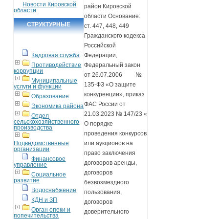
Новости Кировской
район Кировской
области
области Основание:
СТРУКТУРНЫЕ
ст. 447, 448, 449
Гражданского кодекса
ПОДРАЗДЕЛЕНИЯ
Российской
Кадровая служба
Федерации,
Противодействие
Федеральный закон
коррупции
от 26.07.2006 №
Муниципальные
135-ФЗ «О защите
услуги и функции
конкуренции», приказ
Образование
ФАС России от
Экономика района
21.03.2023 № 147/23 «
Отдел
сельскохозяйственного
О порядке
производства
проведения конкурсов
Подведомственные
или аукционов на
организации
право заключения
Финансовое
договоров аренды,
управление
договоров
Социальное
развитие
безвозмездного
Водоснабжение
пользования,
КДН и ЗП
договоров
Орган опеки и
доверительного
попечительства