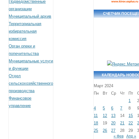
Подведомственные
организации
СЧЕТЧИК ПОСЕЩ
Муниципальный архив
Территориальная
избирательная
комиссия
Орган опеки и
попечительства
Муниципальные услуги
и функции
КАЛЕНДАРЬ НОВО
Отдел
сельскохозяйственного
Март 2024
производства
Пн
Вт
Ср
Чт
Пт
Финансовое
1
управление
4
5
6
7
8
11
12
13
14
15
18
19
20
21
22
25
26
27
28
29
« Фев
Апр »