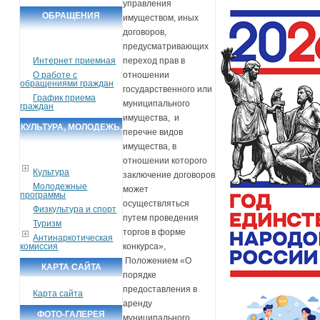
управления
ОБРАЩЕНИЯ
имуществом, иных
договоров,
ГРАЖДАН
предусматривающих
Интернет приемная
переход прав в
О работе с
отношении
обращениями граждан
государственного или
График приема
муниципального
граждан
имущества, и
КУЛЬТУРА, МОЛОДЕЖЬ,
перечне видов
СПОРТ, ТУРИЗМ
имущества, в
отношении которого
Культура
заключение договоров
Молодежные
может
программы
осуществляться
Физкультура и спорт
путем проведения
Туризм
торгов в форме
Антинаркотическая
комиссия
конкурса»,
Положением «О
КАРТА САЙТА
порядке
предоставления в
Карта сайта
аренду
ФОТО-ГАЛЕРЕЯ
муниципального