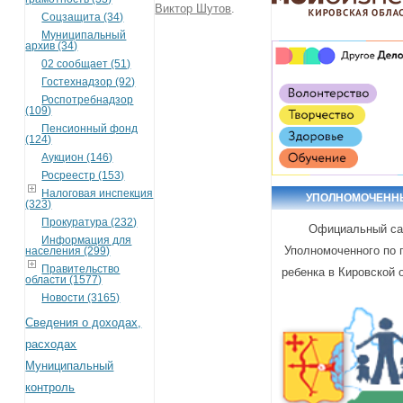
Виктор Шутов
.
Соцзащита (34)
Муниципальный
архив (34)
02 сообщает (51)
Гостехнадзор (92)
Роспотребнадзор
(109)
Пенсионный фонд
(124)
Аукцион (146)
Росреестр (153)
Налоговая инспекция
УПОЛНОМОЧЕНН
(323)
Прокуратура (232)
Официальный са
Информация для
Уполномоченного по 
населения (299)
Правительство
ребенка в Кировской 
области (1577)
Новости (3165)
Сведения о доходах,
расходах
Муниципальный
контроль