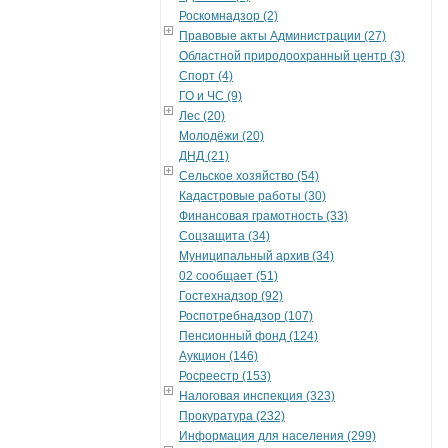
Роскомнадзор (2)
Правовые акты Администрации (27)
Областной природоохранный центр (3)
Спорт (4)
ГО и ЧС (9)
Лес (20)
Молодёжи (20)
ДНД (21)
Сельское хозяйство (54)
Кадастровые работы (30)
Финансовая грамотность (33)
Соцзащита (34)
Муниципальный архив (34)
02 сообщает (51)
Гостехнадзор (92)
Роспотребнадзор (107)
Пенсионный фонд (124)
Аукцион (146)
Росреестр (153)
Налоговая инспекция (323)
Прокуратура (232)
Информация для населения (299)