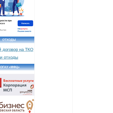
ОТХОДЫ
й договор на ТКО
и отходы
КОГАУ «МФЦ»