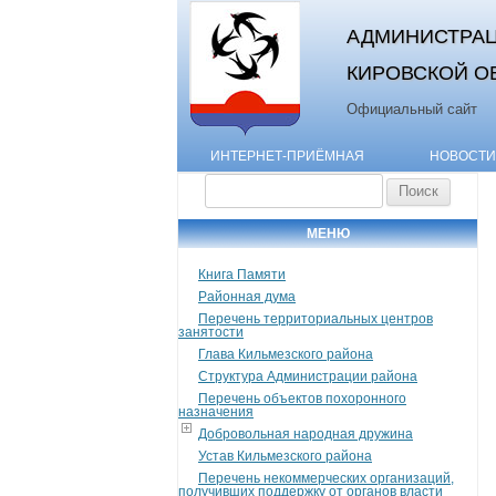
АДМИНИСТРАЦ
КИРОВСКОЙ О
Официальный сайт
ИНТЕРНЕТ-ПРИЁМНАЯ
НОВОСТИ
Найти:
МЕНЮ
Книга Памяти
Районная дума
Перечень территориальных центров
занятости
Глава Кильмезского района
Структура Администрации района
Перечень объектов похоронного
назначения
Добровольная народная дружина
Устав Кильмезского района
Перечень некоммерческих организаций,
получивших поддержку от органов власти