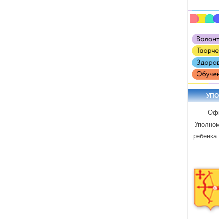
УП
Офи
Уполном
ребенка 