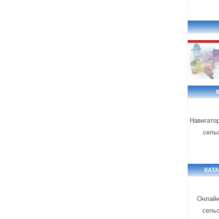
Навигато
сель
КАТ
Онлайн
сель