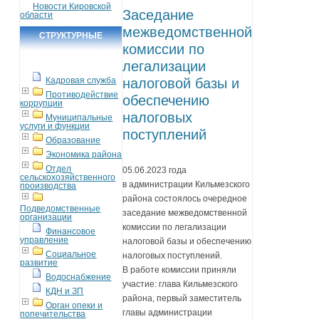
Новости Кировской
Заседание
области
межведомственной
СТРУКТУРНЫЕ
комиссии по
ПОДРАЗДЕЛЕНИЯ
легализации
Кадровая служба
налоговой базы и
Противодействие
обеспечению
коррупции
налоговых
Муниципальные
услуги и функции
поступлений
Образование
Экономика района
Отдел
05.06.2023 года
сельскохозяйственного
в администрации Кильмезского
производства
района состоялось очередное
Подведомственные
заседание межведомственной
организации
комиссии по легализации
Финансовое
управление
налоговой базы и обеспечению
Социальное
налоговых поступлений.
развитие
В работе комиссии приняли
Водоснабжение
участие: глава Кильмезского
КДН и ЗП
района, первый заместитель
Орган опеки и
главы администрации
попечительства