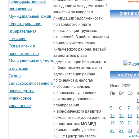
Подведомственные
заседание межведомственной
организации
комиссии по вопросам
СЧЕТЧИК
Муниципальный архив
ликвидации задолженности
Территориальная
по заработной плате
и легализации трудовых
избирательная
отношений. В работе комиссии
комиссия
приняли участие: глава
Орган опеки и
Кильмезского района, первый
попечительства
заместитель главы
Муниципальные услуги
администрации Кильмезского
района, заместитель главы
и функции
администрации района
КАЛЕНДАР
Отдел
по финансам, налогам
сельскохозяйственного
Июнь 2023
и сборам, начальник
производства
финансового управления,
Пн
Вт
Ср
Ч
Финансовое
начальник управления
1
планирования
управление
5
6
7
8
и экономического развития,
12
13
14
1
помощник прокурора района,
19
20
21
2
представитель МО МВД
«Кильмезский», директор
26
27
28
2
« Ма
КОГКУ Центр занятости