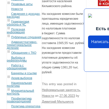
занятости населения
Правовые акты
Кильмезского района.
Новости
На заседание комиссии были
Сведения о доходах,
расходах
приглашены юридические
Гражданская
лица, имеющие задолженность
оборона и ЧС
Есть 
по налоговым платежам
Полезная
информация
в бюджет. Сумма
Публичные слушания
задолженности по налогам
Написать
Административно-
составила 1565,55 тыс. рублей.
территориальное
На заседание комиссии
деление
руководители предоставили
Обращение с ТКО
платежные документы об
Выборы и
референдумы
уплате задолженности на
Работа с
общую сумму 1361,20 тыс.
обращениями
рублей.
Баннеры и ссылки
Архив выборов
Национальная
This entry was posted in
политика
Неформальная занятость
,
Муниципальный
контроль
Новости
on
27.06.2023
by
Профилактика
правонарушений
Димитрий Мельничук
.
Политика оператора