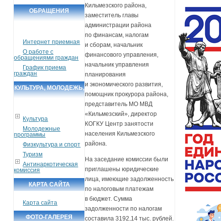
Кильмезского района,
ОБРАЩЕНИЯ
заместитель главы
ГРАЖДАН
администрации района
по финансам, налогам
Интернет приемная
и сборам, начальник
О работе с
финансового управления,
обращениями граждан
начальник управления
График приема
граждан
планирования
и экономического развития,
КУЛЬТУРА, МОЛОДЕЖЬ,
помощник прокурора района,
СПОРТ, ТУРИЗМ
представитель МО МВД
«Кильмезский», директор
Культура
КОГКУ Центр занятости
Молодежные
населения Кильмезского
программы
района.
Физкультура и спорт
Туризм
На заседание комиссии были
Антинаркотическая
приглашены юридические
комиссия
лица, имеющие задолженность
КАРТА САЙТА
по налоговым платежам
в бюджет. Сумма
Карта сайта
задолженности по налогам
ФОТО-ГАЛЕРЕЯ
составила 3192,14 тыс. рублей.