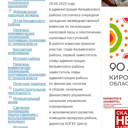
похоронного
26.06.2023 года
назначения
в администрации Кильмезского
Добровольная
района состоялось очередное
народная дружина
заседание межведомственной
Устав Кильмезского
района
комиссии по легализации
Перечень
налоговой базы и обеспечению
некоммерческих
организаций,
налоговых поступлений.
получивших поддержку
В работе комиссии приняли
от органов власти
участие: глава Кильмезского
Контактная
информация
района, первый заместитель
История района
главы администрации
Перечень
Кильмезского района,
коммерческих
организаций,
заместитель главы
получивших поддержку
администрации района
от органов власти
по финансам, налогам
Почетные граждане
и сборам, начальник
Градостроительная
деятельность
финансового управления,
Муниципальный
начальник управления
архив
планирования
Сведения
подлежащие
и экономического развития,
предоставлению с
помощник прокурора района,
использованием
координат
директор КОГКУ Центр
Решения