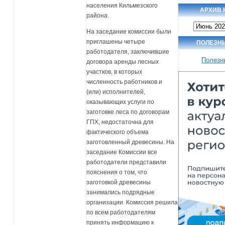
населения Кильмезского
АРХИВ 
района.
Архив
новостей
На заседание комиссии были
приглашены четыре
ПОЛЕЗН
работодателя, заключившие
Полезн
договора аренды лесных
участков, в которых
численность работников и
(или) исполнителей,
оказывающих услуги по
заготовке леса по договорам
ГПХ, недостаточна для
фактического объема
заготовленный древесины. На
заседание Комиссии все
работодатели представили
пояснения о том, что
заготовкой древесины
занимались подрядные
организации. Комиссия решила
по всем работодателям
принять информацию к