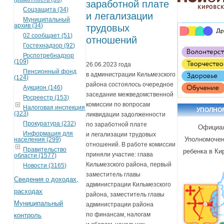
заработной плате
Соцзащита (34)
и легализации
Муниципальный
архив (34)
трудовых
02 сообщает (51)
отношений
Гостехнадзор (92)
Роспотребнадзор
(109)
26.06.2023 года
Пенсионный фонд
в администрации Кильмезского
(124)
района состоялось очередное
Аукцион (146)
заседание межведомственной
Росреестр (153)
комиссии по вопросам
Налоговая инспекция
УПОЛНО
(323)
ликвидации задолженности
Прокуратура (232)
по заработной плате
Официа
Информация для
и легализации трудовых
Уполномочен
населения (299)
отношений. В работе комиссии
Правительство
ребенка в Ки
приняли участие: глава
области (1577)
Кильмезского района, первый
Новости (3165)
заместитель главы
Сведения о доходах,
администрации Кильмезского
расходах
района, заместитель главы
Муниципальный
администрации района
по финансам, налогам
контроль