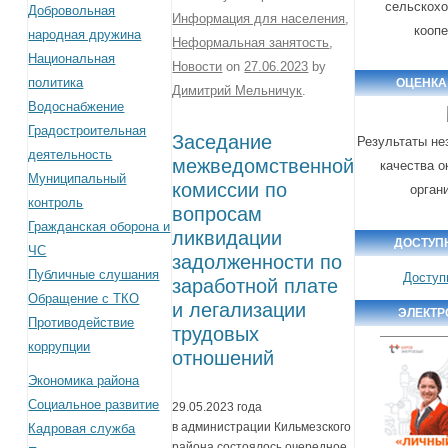
сельскох
Добровольная
Информация для населения
,
кооп
народная дружина
Неформальная занятость
,
Национальная
Новости
on
27.06.2023
by
политика
ОЦЕНКА
Димитрий Мельничук
.
Водоснабжение
Градостроительная
Заседание
Результаты не
деятельность
межведомственной
качества о
Муниципальный
комиссии по
орган
контроль
вопросам
Гражданская оборона и
ликвидации
ДОСТУП
ЧС
задолженности по
Публичные слушания
Доступ
заработной плате
Обращение с ТКО
и легализации
ЭЛЕКТР
Противодействие
трудовых
коррупции
отношений
Экономика района
Социальное развитие
29.05.2023 года
в администрации Кильмезского
Кадровая служба
района состоялось очередное