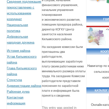
и сборам, начальник
Сведения подлежащие
финансового управления,
предоставлению с
начальник управления
использованием
планирования
координат
ГОЛ
и экономического развития,
помощник прокурора района,
Национальная
директор КОГКУ Центр
политика
занятости населения
Добровольная
Кильмезского района.
народная дружина
На заседание комиссии были
История района
КООП
приглашены два
Устав Кильмезского
работодателя,
выплачивающие заработную
района
Навигатор по
плату своим работникам ниже
Глава Кильмезского
минимального размера оплаты
сельскох
района
труда. На заседание Комиссии
коо
Структура
работодатели представили
Администрации района
пояснения по заработной
КАТАЛОГ
плате и информация была
Районная дума
принята к сведению.
Контактная
информация
Онлайн-кат
This entry was posted in