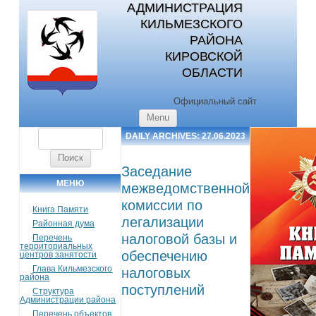
АДМИНИСТРАЦИЯ
КИЛЬМЕЗСКОГО
РАЙОНА
КИРОВСКОЙ
ОБЛАСТИ
Официальный сайт
Skip to content
Menu
Найти:
DAILY ARCHIVES:
27.06.2023
Заседание
МЕНЮ
межведомственной
комиссии по
Книга Памяти
легализации
Районная дума
налоговой базы и
Перечень
территориальных
обеспечению
центров занятости
Глава Кильмезского
налоговых
района
поступлений
Структура
Администрации района
Перечень объектов