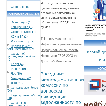
На заседание комиссии
Фото-галерея
руководители предоставили
платежные документы об
РУБРИКИ НОВОСТЕЙ
уплате задолженности на
Инвестиции (1)
общую сумму 1755,11 тыс.
Конкуренция (1)
рублей.
Строительство (1)
КДН и ЗП (2)
This entry was posted in
Роскомнадзор (2)
ОТ
Информация для населения
,
Правовые акты
Администрации (27)
Неформальная занятость
,
Типовой до
Областной
Новости
on
27.06.2023
by
природоохранный центр
и о
(3)
Димитрий Мельничук
.
Спорт (4)
КОГА
ГО и ЧС (9)
Заседание
Лес (20)
Молодёжи (20)
межведомственной
ДНД (21)
комиссии по
Сельское хозяйство
вопросам
(54)
Кадастровые работы
ликвидации
(30)
задолженности по
Финансовая
грамотность (33)