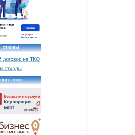
ОТХОДЫ
й договор на ТКО
и отходы
КОГАУ «МФЦ»