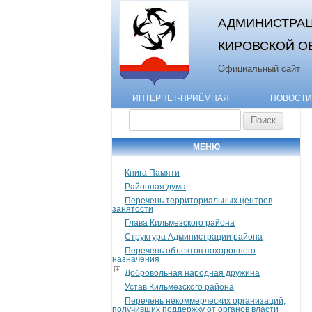
АДМИНИСТРАЦ
КИРОВСКОЙ О
Официальный сайт
ИНТЕРНЕТ-ПРИЁМНАЯ
НОВОСТИ
Найти:
МЕНЮ
Книга Памяти
Районная дума
Перечень территориальных центров
занятости
Глава Кильмезского района
Структура Администрации района
Перечень объектов похоронного
назначения
Добровольная народная дружина
Устав Кильмезского района
Перечень некоммерческих организаций,
получивших поддержку от органов власти