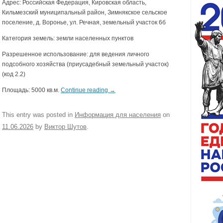
Адрес: Российская Федерация, Кировская область,
Кильмезский муниципальный район, Зимнякское сельское
поселение, д. Воронье, ул. Речная, земельный участок 6б
Категория земель: земли населенных пунктов
Разрешенное использование: для ведения личного
подсобного хозяйства (приусадебный земельный участок)
(код 2.2)
Площадь: 5000 кв.м.
Continue reading
→
This entry was posted in
Информация для населения
on
11.06.2026
by
Виктор Шутов
.