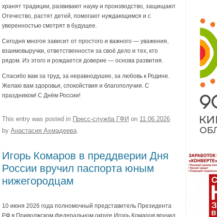
хранят традиции, развивают науку и производство, защищают
Отечество, растят детей, помогают нуждающимся и с
уверенностью смотрят в будущее.
Сегодня многое зависит от простого и важного — уважения,
взаимовыручки, ответственности за своё дело и тех, кто
рядом. Из этого и рождается доверие — основа развития.
Спасибо вам за труд, за неравнодушие, за любовь к Родине.
Желаю вам здоровья, спокойствия и благополучия. С
праздником! С Днём России!
This entry was posted in
Пресс-служба ГФИ
on
11.06.2026
by
Анастасия Ахмадеева
.
Игорь Комаров в преддверии Дня
России вручил паспорта юным
нижегородцам
10 июня 2026 года полномочный представитель Президента
РФ в Приволжском федеральном округе Игорь Комаров вручил