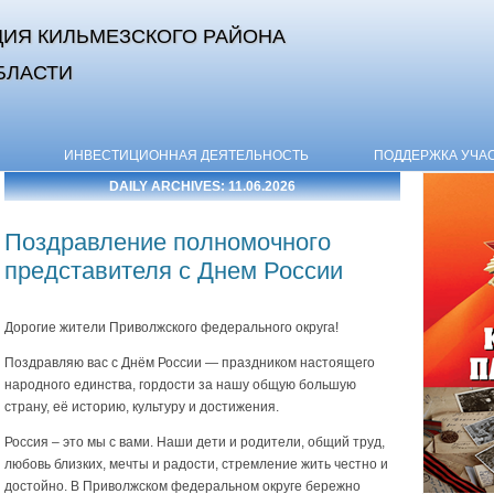
ИЯ КИЛЬМЕЗСКОГО РАЙОНА
БЛАСТИ
Skip to content
ИНВЕСТИЦИОННАЯ ДЕЯТЕЛЬНОСТЬ
ПОДДЕРЖКА УЧА
DAILY ARCHIVES:
11.06.2026
Поздравление полномочного
представителя с Днем России
Дорогие жители Приволжского федерального округа!
Поздравляю вас с Днём России — праздником настоящего
народного единства, гордости за нашу общую большую
страну, её историю, культуру и достижения.
Россия – это мы с вами. Наши дети и родители, общий труд,
любовь близких, мечты и радости, стремление жить честно и
достойно. В Приволжском федеральном округе бережно