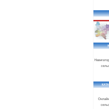
Навигато
сель
КАТ
Онлайн
сель