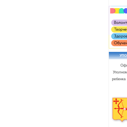
УП
Офи
Уполном
ребенка 