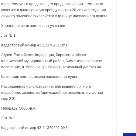
информирует о предстоящем предоставлении земельных
участков в долгосрочную аренду на срок 20 лет для ведения
личного подсобного хозяйства в границе населенного пункта.
Характеристики земельных участков:
Лот № 1:
Кадастровый номер 43:11:370201:ЗУ1
Адрес: Российская Федерация, Кировская область,
Кильмезский муниципальный район, Зимнякское сельское
поселение, д. Воронье, ул. Речная, земельный участок 6а
Категория земель: земли населенных пунктов
Разрешенное использование: для ведения личного
подсобного хозяйства (приусадебный земельный участок)
(код 2.2)
Площадь: 5000 кв.м.
Лот № 2:
Кадастровый номер 43:11:370201:ЗУ2