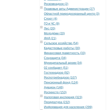
Роскомнадзор (2)
Правовые акты Администрации (27)
Областной природоохранный центр (3)
Спорт (4)
ГО и ЧС (9)
Лес (20)
Молодёжи (20)
ДНД (21)
Сельское хозяйство (54)
Кадастровые работы (30)
Финансовая грамотность (33)
Соцзащита (34)
Муниципальный архив (34)
02 сообщает (51)
Гостехнадзор (92)
Роспотребнадзор (107)
Пенсионный фонд (124)
Аукцион (146)
Росреестр (153)
Налоговая инспекция (323)
Прокуратура (232)
Информация для населения (299)