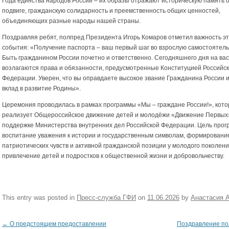
Года единства народов России – их образы отражают историческую память 
подвиге, гражданскую солидарность и преемственность общих ценностей,
объединяющих разные народы нашей страны.
Поздравляя ребят, полпред Президента Игорь Комаров отметил важность эт
события: «Получение паспорта – ваш первый шаг во взрослую самостоятель
Быть гражданином России почетно и ответственно. Сегодняшнего дня на вас
возлагаются права и обязанности, предусмотренные Конституцией Российс
Федерации. Уверен, что вы оправдаете высокое звание Гражданина России и
вклад в развитие Родины».
Церемония проводилась в рамках программы «Мы – граждане России!», кот
реализует Общероссийское движение детей и молодёжи «Движение Первых
поддержке Министерства внутренних дел Российской Федерации. Цель прог
воспитание уважения к истории и государственным символам, формировани
патриотических чувств и активной гражданской позиции у молодого поколени
привлечение детей и подростков к общественной жизни и добровольчеству.
This entry was posted in
Пресс-служба ГФИ
on
11.06.2026
by
Анастасия 
←
О предстоящем предоставлении
Поздравление по
Post navigation