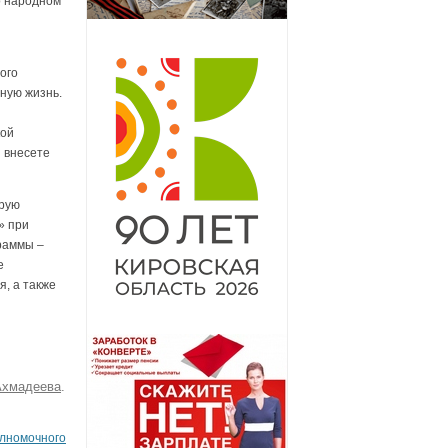
о народном
ого
ную жизнь.
кой
 внесете
орую
» при
раммы –
е
я, а также
Ахмадеева
.
лномочного