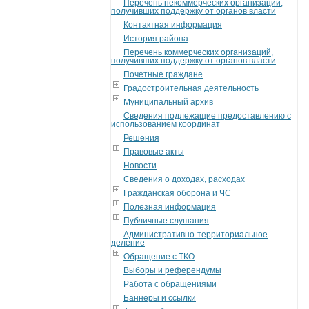
Перечень некоммерческих организаций,
получивших поддержку от органов власти
Контактная информация
История района
Перечень коммерческих организаций,
получивших поддержку от органов власти
Почетные граждане
Градостроительная деятельность
Муниципальный архив
Сведения подлежащие предоставлению с
использованием координат
Решения
Правовые акты
Новости
Сведения о доходах, расходах
Гражданская оборона и ЧС
Полезная информация
Публичные слушания
Административно-территориальное
деление
Обращение с ТКО
Выборы и референдумы
Работа с обращениями
Баннеры и ссылки