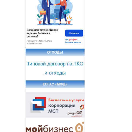
ОТХОДЫ
Типовой договор на ТКО
и отходы
КОГАУ «МФЦ»