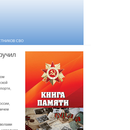
СТНИКОВ СВО
ручил
ком
йской
спорте,
оссии,
вичем
мволами