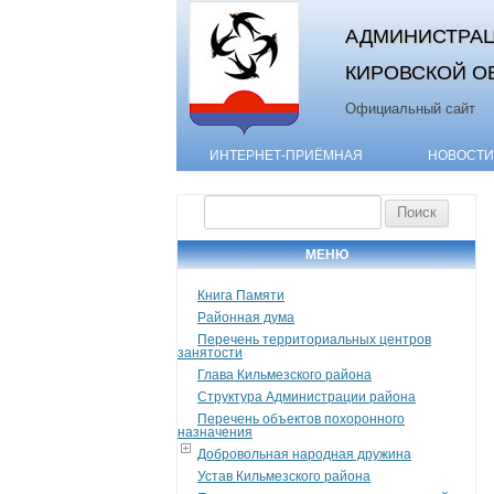
АДМИНИСТРАЦ
КИРОВСКОЙ О
Официальный сайт
ИНТЕРНЕТ-ПРИЁМНАЯ
НОВОСТИ
Найти:
МЕНЮ
Книга Памяти
Районная дума
Перечень территориальных центров
занятости
Глава Кильмезского района
Структура Администрации района
Перечень объектов похоронного
назначения
Добровольная народная дружина
Устав Кильмезского района