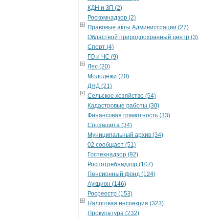
КДН и ЗП (2)
Роскомнадзор (2)
Правовые акты Администрации (27)
Областной природоохранный центр (3)
Спорт (4)
ГО и ЧС (9)
Лес (20)
Молодёжи (20)
ДНД (21)
Сельское хозяйство (54)
Кадастровые работы (30)
Финансовая грамотность (33)
Соцзащита (34)
Муниципальный архив (34)
02 сообщает (51)
Гостехнадзор (92)
Роспотребнадзор (107)
Пенсионный фонд (124)
Аукцион (146)
Росреестр (153)
Налоговая инспекция (323)
Прокуратура (232)