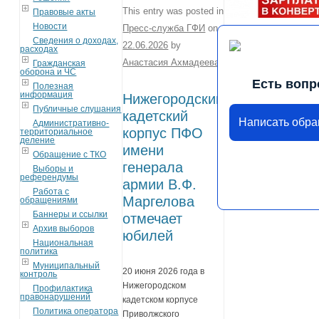
This entry was posted in
Правовые акты
Новости
Пресс-служба ГФИ
on
Сведения о доходах,
22.06.2026
by
расходах
Анастасия Ахмадеева
.
Гражданская
оборона и ЧС
Есть вопр
Полезная
информация
Нижегородский
Публичные слушания
кадетский
Написать обр
Административно-
корпус ПФО
территориальное
деление
имени
Обращение с ТКО
генерала
Выборы и
референдумы
армии В.Ф.
Работа с
Маргелова
обращениями
Баннеры и ссылки
отмечает
Архив выборов
юбилей
Национальная
политика
Муниципальный
20 июня 2026 года в
контроль
Нижегородском
Профилактика
правонарушений
кадетском корпусе
Политика оператора
Приволжского