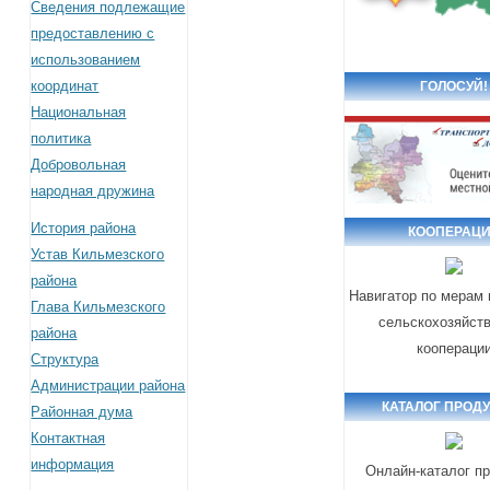
Сведения подлежащие
предоставлению с
использованием
координат
ГОЛОСУЙ!
Национальная
политика
Добровольная
народная дружина
История района
КООПЕРАЦ
Устав Кильмезского
района
Навигатор по мерам
Глава Кильмезского
сельскохозяйст
района
коопераци
Структура
Администрации района
КАТАЛОГ ПРОД
Районная дума
Контактная
информация
Онлайн-каталог п