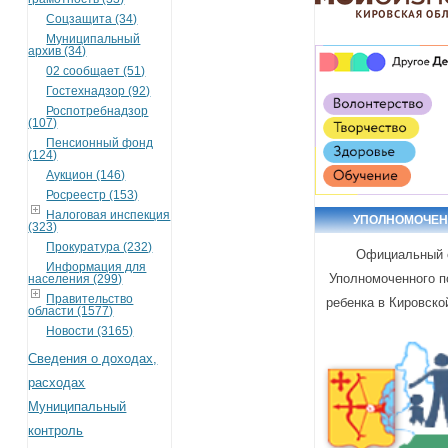
Соцзащита (34)
Муниципальный
архив (34)
02 сообщает (51)
Гостехнадзор (92)
Роспотребнадзор
(107)
Пенсионный фонд
(124)
Аукцион (146)
Росреестр (153)
Налоговая инспекция
УПОЛНОМОЧЕ
(323)
Прокуратура (232)
Официальный 
Информация для
Уполномоченного п
населения (299)
Правительство
ребенка в Кировско
области (1577)
Новости (3165)
Сведения о доходах,
расходах
Муниципальный
контроль