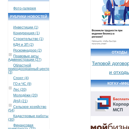
Фото-галерея
РУБРИКИ НОВОСТЕЙ
Инвестиции (1)
Конкуренция (1)
Строительство (1)
КДН и ЗП (2)
Роскомнадзор (2)
ОТХОДЫ
Правовые акты
Администрации (27)
Типовой догово
Областной
природоохранный центр
и отход
(3)
Спорт (4)
КОГАУ «МФ
ГО и ЧС (9)
Лес (20)
Молодёжи (20)
ДНД (21)
Сельское хозяйство
(54)
Кадастровые работы
(30)
Финансовая
грамотность (33)