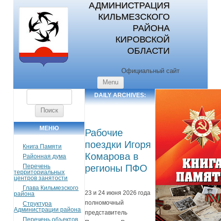
АДМИНИСТРАЦИЯ
КИЛЬМЕЗСКОГО
РАЙОНА
КИРОВСКОЙ
ОБЛАСТИ
Официальный сайт
Skip to content
Menu
Найти:
DAILY ARCHIVES:
22.06.2026
МЕНЮ
Рабочие
поездки Игоря
Книга Памяти
Комарова в
Районная дума
Перечень
регионы ПФО
территориальных
центров занятости
Глава Кильмезского
23 и 24 июня 2026 года
района
полномочный
Структура
Администрации района
представитель
Перечень объектов