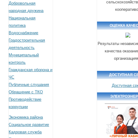
сельскохозяйст
Добровольная
кооператив
народная дружина
Национальная
политика
ОЦЕНКА КАЧЕ
Водоснабжение
Градостроительная
Результаты независи
деятельность
качества оказани
Муниципальный
организация
контроль
Гражданская оборона и
ДОСТУПНАЯ С
ЧС
Публичные слушания
Доступная ср
Обращение с ТКО
ЭЛЕКТРОЭНЕ
Противодействие
коррупции
Экономика района
Социальное развитие
Кадровая служба