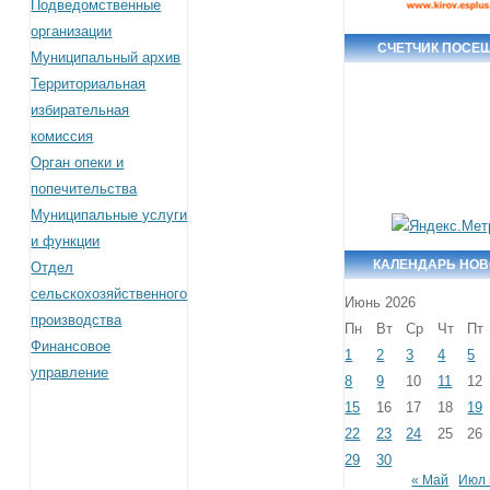
Подведомственные
организации
СЧЕТЧИК ПОСЕ
Муниципальный архив
Территориальная
избирательная
комиссия
Орган опеки и
попечительства
Муниципальные услуги
и функции
КАЛЕНДАРЬ НО
Отдел
сельскохозяйственного
Июнь 2026
производства
Пн
Вт
Ср
Чт
Пт
Финансовое
1
2
3
4
5
управление
8
9
10
11
12
15
16
17
18
19
22
23
24
25
26
29
30
« Май
Июл 