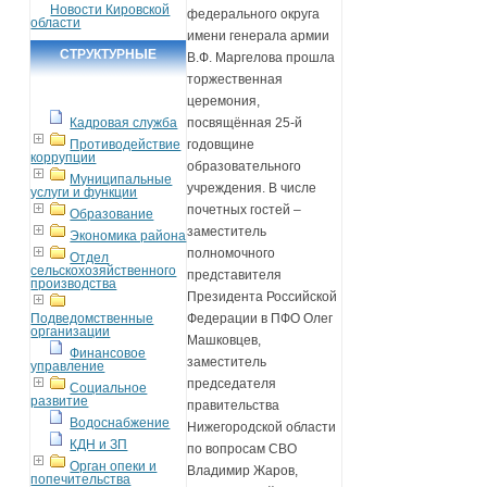
Новости Кировской
федерального округа
области
имени генерала армии
СТРУКТУРНЫЕ
В.Ф. Маргелова прошла
торжественная
ПОДРАЗДЕЛЕНИЯ
церемония,
Кадровая служба
посвящённая 25-й
Противодействие
годовщине
коррупции
образовательного
Муниципальные
учреждения. В числе
услуги и функции
почетных гостей –
Образование
заместитель
Экономика района
полномочного
Отдел
сельскохозяйственного
представителя
производства
Президента Российской
Подведомственные
Федерации в ПФО Олег
организации
Машковцев,
Финансовое
заместитель
управление
председателя
Социальное
развитие
правительства
Водоснабжение
Нижегородской области
КДН и ЗП
по вопросам СВО
Орган опеки и
Владимир Жаров,
попечительства