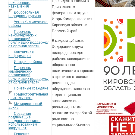
Президента России в
похоронного
назначения
Приволжском
Добровольная
федеральном округе
народная дружина
Игорь Комаров посетит
Устав Кильмезского
Кировскую область и
района
Пермский край.
Перечень
некоммерческих
организаций,
В каждом субъекте
получивших поддержку
от органов власти
Федерации округа
Контактная
полпред проведет
информация
рабочие совещания по
История района
общественно-
Перечень
политическим вопросам,
коммерческих
организаций,
встретится с главами
получивших поддержку
от органов власти
регионов для
Почетные граждане
обсуждения ключевых
Градостроительная
задач социально-
деятельность
экономического
Муниципальный
развития, а также
архив
ознакомится с работой
Сведения
подлежащие
ряда важных
предоставлению с
использованием
социальных объектов
координат
Решения