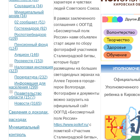
характере и чувствах
Соцзащита (34)
людей Советского Союза.
Муниципальный
архив (34)
В рамках заключенного
02 сообщает (51)
соглашения с ООГПД
Гостехнадзор (92)
«Бессмертный полк
Роспотребнадзор
России» нами объявлен
(109)
старт акции по сбору
Пенсионный фонд
(124)
фотографий участников
Аукцион (146)
Сталинградской битвы,
Росреестр (153)
которые будут
Налоговая инспекция
размещены на больших
УПОЛНОМОЧ
(323)
светодиодных экранах на
Прокуратура (232)
Официальный
Аллее Героев в городе-
Информация для
Уполномоченного 
герое Волгограде.
населения (299)
Фотографии и документы
Правительство
ребенка в Кировск
области (1577)
можно загрузить на
Новости (3165)
официальный сайт
Сведения о доходах,
ООГПД «Бессмертный
полк России»
расходах
https://www.polkrf.ru/
с
Муниципальный
пометкой «Участник
контроль
Сталинградской битвы»,