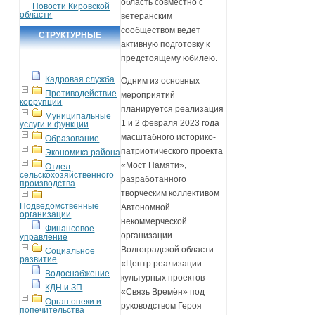
область совместно с
Новости Кировской
области
ветеранским
сообществом ведет
СТРУКТУРНЫЕ
активную подготовку к
ПОДРАЗДЕЛЕНИЯ
предстоящему юбилею.
Кадровая служба
Одним из основных
Противодействие
мероприятий
коррупции
планируется реализация
Муниципальные
1 и 2 февраля 2023 года
услуги и функции
масштабного историко-
Образование
патриотического проекта
Экономика района
«Мост Памяти»,
Отдел
сельскохозяйственного
разработанного
производства
творческим коллективом
Подведомственные
Автономной
организации
некоммерческой
Финансовое
организации
управление
Волгоградской области
Социальное
развитие
«Центр реализации
Водоснабжение
культурных проектов
КДН и ЗП
«Связь Времён» под
Орган опеки и
руководством Героя
попечительства