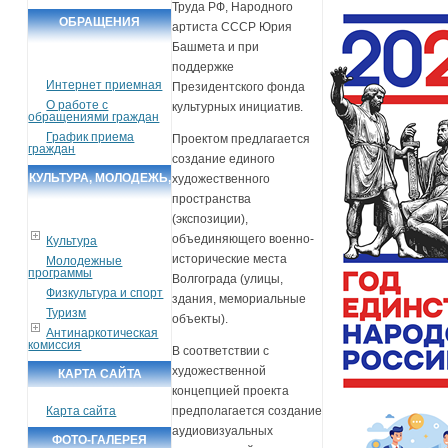
Труда РФ, Народного
ОБРАЩЕНИЯ
артиста СССР Юрия
Башмета и при
ГРАЖДАН
поддержке
Интернет приемная
Президентского фонда
О работе с
культурных инициатив.
обращениями граждан
График приема
Проектом предлагается
граждан
создание единого
КУЛЬТУРА, МОЛОДЕЖЬ,
художественного
пространства
СПОРТ, ТУРИЗМ
(экспозиции),
объединяющего военно-
Культура
исторические места
Молодежные
программы
Волгограда (улицы,
Физкультура и спорт
здания, мемориальные
Туризм
объекты).
Антинаркотическая
комиссия
В соответствии с
художественной
КАРТА САЙТА
концепцией проекта
предполагается создание
Карта сайта
аудиовизуальных
ФОТО-ГАЛЕРЕЯ