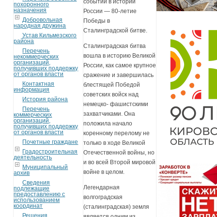
событий в истории
похоронного
назначения
России — 80-летие
Добровольная
Победы в
народная дружина
Сталинградской битве.
Устав Кильмезского
района
Сталинградская битва
Перечень
вошла в историю Великой
некоммерческих
организаций,
России, как самое крупное
получивших поддержку
от органов власти
сражение и завершилась
Контактная
блестящей Победой
информация
советских войск над
История района
немецко- фашистскими
Перечень
захватчиками. Она
коммерческих
организаций,
положила начало
получивших поддержку
от органов власти
коренному перелому не
Почетные граждане
только в ходе Великой
Градостроительная
Отечественной войны, но
деятельность
и во всей Второй мировой
Муниципальный
войне в целом.
архив
Сведения
Легендарная
подлежащие
предоставлению с
волгоградская
использованием
координат
(сталинградская) земля
Решения
является одним из