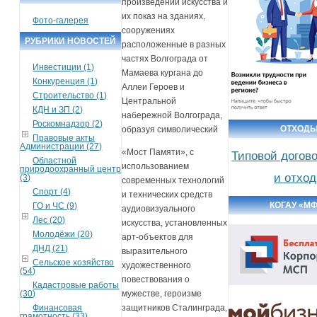
произведений искусства и
их показ на зданиях,
Фото-галерея
сооружениях
РУБРИКИ НОВОСТЕЙ
расположенные в разных
частях Волгограда от
Инвестиции (1)
Мамаева кургана до
Конкуренция (1)
Аллеи Героев и
Строительство (1)
Центральной
КДН и ЗП (2)
набережной Волгограда,
Роскомнадзор (2)
ОТХОД
образуя символический
Правовые акты
Администрации (27)
«Мост Памяти», с
Типовой догов
Областной
использованием
природоохранный центр
и отхо
(3)
современных технологий
Спорт (4)
и технических средств
КОГАУ «М
ГО и ЧС (9)
аудиовизуального
Лес (20)
искусства, установленных
Молодёжи (20)
арт-объектов для
ДНД (21)
выразительного
Сельское хозяйство
художественного
(54)
повествования о
Кадастровые работы
мужестве, героизме
(30)
защитников Сталинграда,
Финансовая
грамотность (33)