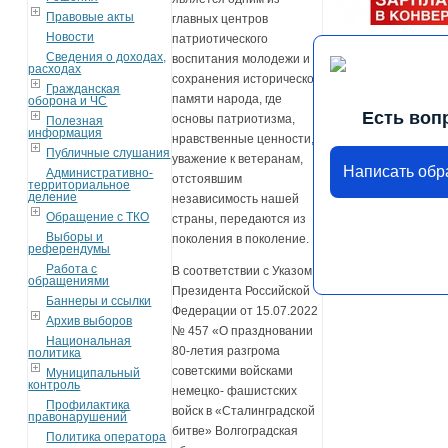
Правовые акты
главных центров
Новости
патриотического
Сведения о доходах,
воспитания молодежи и
расходах
сохранения исторической
Гражданская
памяти народа, где
оборона и ЧС
Есть воп
основы патриотизма,
Полезная
информация
нравственные ценности,
Публичные слушания
уважение к ветеранам,
Написать об
Административно-
отстоявшим
территориальное
деление
независимость нашей
Обращение с ТКО
страны, передаются из
Выборы и
поколения в поколение.
референдумы
Работа с
В соответствии с Указом
обращениями
Президента Российской
Баннеры и ссылки
Федерации от 15.07.2022
Архив выборов
№ 457 «О праздновании
Национальная
80-летия разгрома
политика
советскими войсками
Муниципальный
контроль
немецко- фашистских
Профилактика
войск в «Сталинградской
правонарушений
битве» Волгоградская
Политика оператора