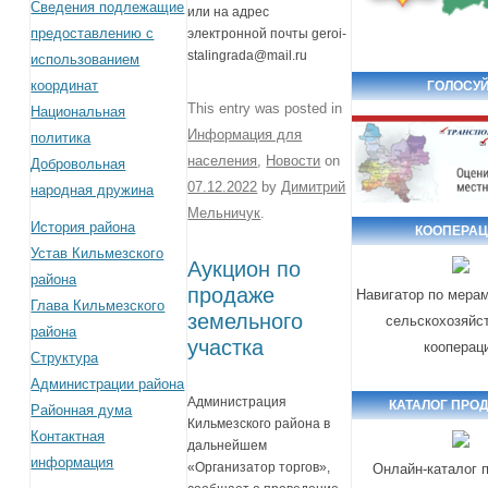
Сведения подлежащие
или на адрес
предоставлению с
электронной почты geroi-
stalingrada@mail.ru
использованием
координат
ГОЛОСУЙ
This entry was posted in
Национальная
Информация для
политика
населения
,
Новости
on
Добровольная
07.12.2022
by
Димитрий
народная дружина
Мельничук
.
История района
КООПЕРА
Устав Кильмезского
Аукцион по
района
продаже
Навигатор по мера
Глава Кильмезского
земельного
сельскохозяйс
района
участка
кооперац
Структура
Администрации района
Администрация
КАТАЛОГ ПРО
Районная дума
Кильмезского района в
Контактная
дальнейшем
информация
«Организатор торгов»,
Онлайн-каталог 