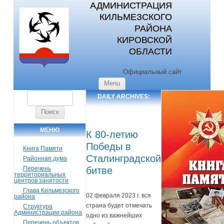
АДМИНИСТРАЦИЯ
КИЛЬМЕЗСКОГО
РАЙОНА
КИРОВСКОЙ
ОБЛАСТИ
Официальный сайт
Skip to content
Menu
Найти:
DAILY ARCHIVES:
07.12.2022
МЕНЮ
К 80-летию
Победы в
Книга Памяти
Сталинградской
Районная дума
Перечень
битве
территориальных
центров занятости
Глава Кильмезского
02 февраля 2023 г. вся
района
страна будет отмечать
Структура
Администрации района
одно из важнейших
Перечень объектов