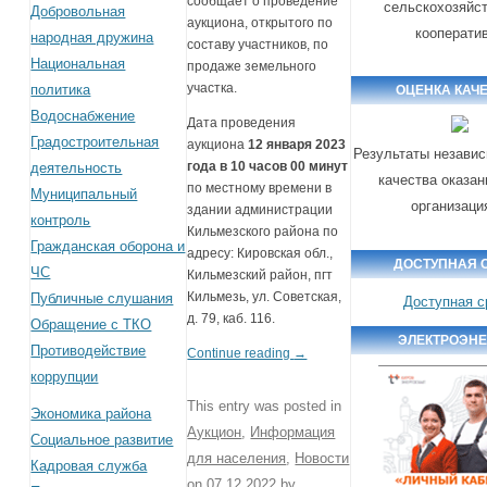
сообщает о проведение
сельскохозяйс
Добровольная
аукциона, открытого по
кооперати
народная дружина
составу участников, по
Национальная
продаже земельного
участка.
политика
ОЦЕНКА КАЧ
Водоснабжение
Дата проведения
Градостроительная
аукциона
12 января 2023
Результаты независ
года
в 10 часов 00 минут
деятельность
качества оказан
по местному времени в
Муниципальный
организаци
здании администрации
контроль
Кильмезского района по
Гражданская оборона и
адресу: Кировская обл.,
ДОСТУПНАЯ 
ЧС
Кильмезский район, пгт
Кильмезь, ул. Советская,
Публичные слушания
Доступная с
д. 79, каб. 116.
Обращение с ТКО
ЭЛЕКТРОЭН
Противодействие
Continue reading
→
коррупции
This entry was posted in
Экономика района
Аукцион
,
Информация
Социальное развитие
для населения
,
Новости
Кадровая служба
on
07.12.2022
by