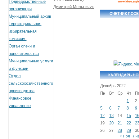
Подведомственные
Димитрий Мельничук
.
организации
СЧЕТЧИК ПОС
Муниципальный архив
Территориальная
избирательная
комиссия
Орган опеки и
попечительства
Муниципальные услуги
и функции
КАЛЕНДАРЬ Н
Отдел
сельскохозяйственного
Декабрь 2022
производства
Пн
Вт
Ср
Чт
П
Финансовое
1
2
управление
5
6
7
8
9
12
13
14
15
1
19
20
21
22
2
26
27
28
29
3
« Ноя
Янв