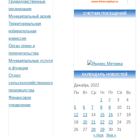
Подведомственные
организации
СЧЕТЧИК ПОСЕЩЕНИЙ
Муниципальный архив
Территориальная
избирательная
комиссия
Орган опеки и
попечительства
Муниципальные услуги
и функции
КАЛЕНДАРЬ НОВОСТЕЙ
Отдел
сельскохозяйственного
Декабрь 2022
производства
Пн
Вт
Ср
Чт
Пт
Сб
Вс
Финансовое
1
2
3
4
управление
5
6
7
8
9
10
11
12
13
14
15
16
17
18
19
20
21
22
23
24
25
26
27
28
29
30
31
« Ноя
Янв »