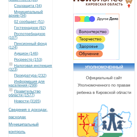
Соцзащита (34)
Муниципальный
архив (34)
02 сообщает (51)
Гостехнадзор (92)
Роспотребнадзор
(107)
Пенсионный фонд
(124)
Аукцион (146)
Росреестр (153)
Налоговая инспекция
УПОЛНОМОЧЕННЫЙ
(323)
Прокуратура (232)
Официальный сайт
Информация для
Уполномоченного по правам
населения (299)
Правительство
ребенка в Кировской области
области (1577)
Новости (3165)
Сведения о доходах,
расходах
Муниципальный
контроль