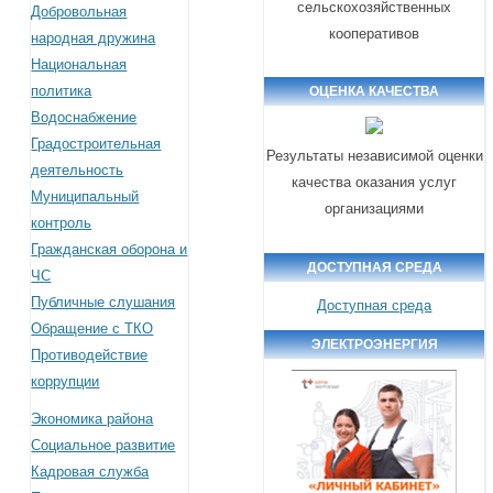
сельскохозяйственных
Добровольная
кооперативов
народная дружина
Национальная
политика
ОЦЕНКА КАЧЕСТВА
Водоснабжение
Градостроительная
Результаты независимой оценки
деятельность
качества оказания услуг
Муниципальный
организациями
контроль
Гражданская оборона и
ДОСТУПНАЯ СРЕДА
ЧС
Публичные слушания
Доступная среда
Обращение с ТКО
ЭЛЕКТРОЭНЕРГИЯ
Противодействие
коррупции
Экономика района
Социальное развитие
Кадровая служба