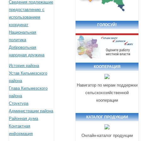
Сведения подлежащие
предоставлению с
использованием
координат
ГОЛОСУЙ!
Национальная
политика
Добровольная
народная дружина
История района
КООПЕРАЦИЯ
Устав Кильмезского
района
Навигатор по мерам поддержки
Глава Кильмезского
сельскохозяйственной
района
кооперации
Структура
Администрации района
КАТАЛОГ ПРОДУКЦИИ
Районная дума
Контактная
информация
Онлайн-каталог продукции