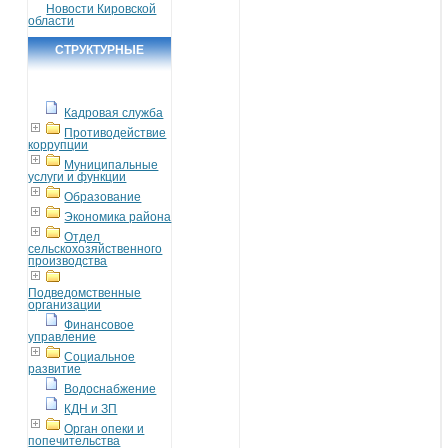
Новости Кировской
области
СТРУКТУРНЫЕ
ПОДРАЗДЕЛЕНИЯ
Кадровая служба
Противодействие
коррупции
Муниципальные
услуги и функции
Образование
Экономика района
Отдел
сельскохозяйственного
производства
Подведомственные
организации
Финансовое
управление
Социальное
развитие
Водоснабжение
КДН и ЗП
Орган опеки и
попечительства