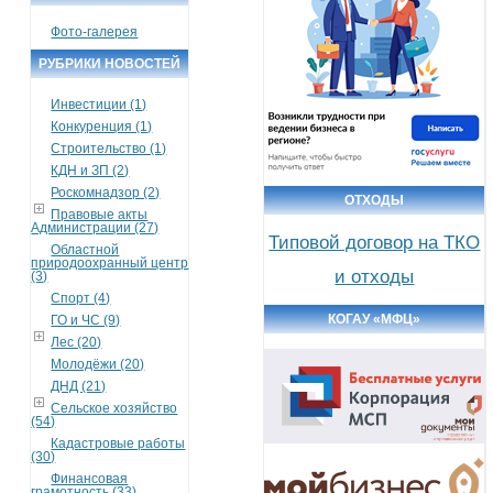
Фото-галерея
РУБРИКИ НОВОСТЕЙ
Инвестиции (1)
Конкуренция (1)
Строительство (1)
КДН и ЗП (2)
Роскомнадзор (2)
ОТХОДЫ
Правовые акты
Администрации (27)
Типовой договор на ТКО
Областной
природоохранный центр
и отходы
(3)
Спорт (4)
КОГАУ «МФЦ»
ГО и ЧС (9)
Лес (20)
Молодёжи (20)
ДНД (21)
Сельское хозяйство
(54)
Кадастровые работы
(30)
Финансовая
грамотность (33)