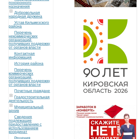
похоронного
назначения
Добровольная
народная дружина
Устав Кильмезского
района
Перечень
некоммерческих
организаций,
получивших поддержку
от органов власти
Контактная
информация
История района
Перечень
коммерческих
организаций,
получивших поддержку
от органов власти
Почетные граждане
Градостроительная
деятельность
Муниципальный
архив
Сведения
подлежащие
предоставлению с
использованием
координат
Решения