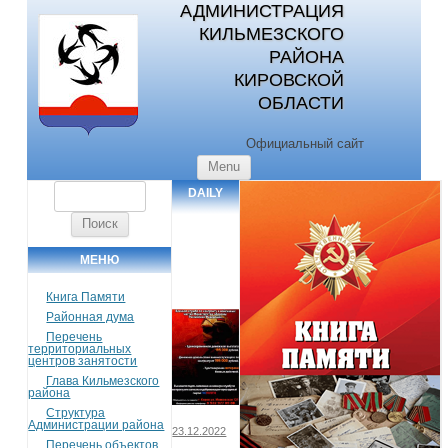
АДМИНИСТРАЦИЯ
КИЛЬМЕЗСКОГО
РАЙОНА
КИРОВСКОЙ
ОБЛАСТИ
Официальный сайт
Skip to content
Menu
Найти:
DAILY
ARCHIVES:
23.12.2022
МЕНЮ
Книга Памяти
Районная дума
Перечень
территориальных
центров занятости
Глава Кильмезского
района
Структура
Администрации района
23.12.2022
Перечень объектов