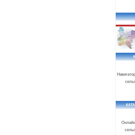
Навигато
сель
КАТ
Онлайн
сель