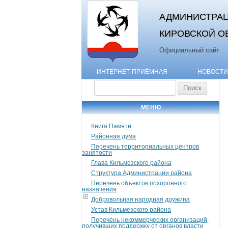
АДМИНИСТРАЦ
КИРОВСКОЙ О
Официальный сайт
ИНТЕРНЕТ-ПРИЁМНАЯ
НОВОСТИ
Найти:
МЕНЮ
Книга Памяти
Районная дума
Перечень территориальных центров
занятости
Глава Кильмезского района
Структура Администрации района
Перечень объектов похоронного
назначения
Добровольная народная дружина
Устав Кильмезского района
Перечень некоммерческих организаций,
получивших поддержку от органов власти