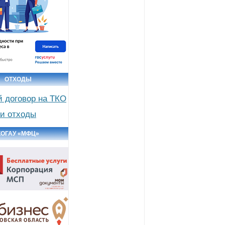
ОТХОДЫ
й договор на ТКО
и отходы
КОГАУ «МФЦ»