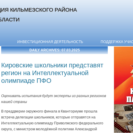
ИЯ КИЛЬМЕЗСКОГО РАЙОНА
БЛАСТИ
Skip to content
ИНВЕСТИЦИОННАЯ ДЕЯТЕЛЬНОСТЬ
ПОДДЕРЖКА УЧА
DAILY ARCHIVES:
07.03.2025
Кировские школьники представят
регион на Интеллектуальной
олимпиаде ПФО
Оценивать испытания будут эксперты из разных регионов
нашей страны
В преддверии окружного финала в Кванториуме прошла
встреча делегации школьников, которые отправятся на
Интеллектуальную олимпиаду Приволжского федерального
округа, с министром молодёжной политики Александрой