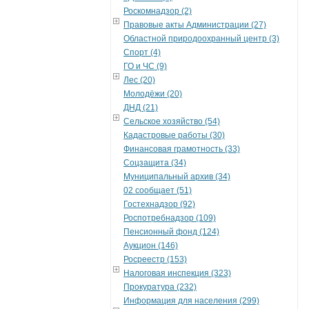
Роскомнадзор (2)
Правовые акты Администрации (27)
Областной природоохранный центр (3)
Спорт (4)
ГО и ЧС (9)
Лес (20)
Молодёжи (20)
ДНД (21)
Сельское хозяйство (54)
Кадастровые работы (30)
Финансовая грамотность (33)
Соцзащита (34)
Муниципальный архив (34)
02 сообщает (51)
Гостехнадзор (92)
Роспотребнадзор (109)
Пенсионный фонд (124)
Аукцион (146)
Росреестр (153)
Налоговая инспекция (323)
Прокуратура (232)
Информация для населения (299)