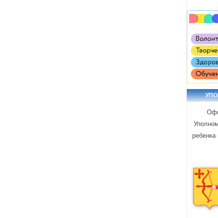
УП
Офи
Уполном
ребенка 