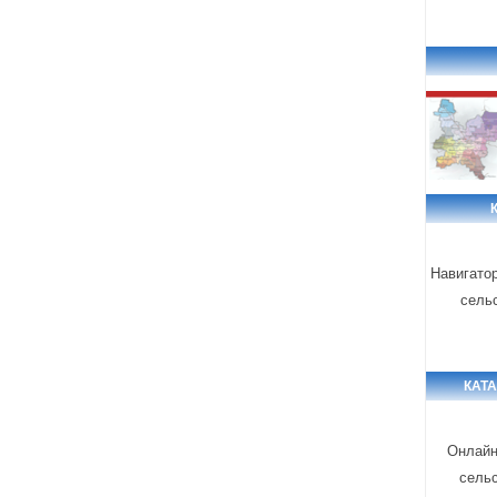
Навигато
сель
КАТ
Онлайн
сель