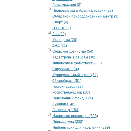
Роскомнадзор (2)
Правовые акты Администрации (27)
Областной природоохранный центр (3)
Спорт (4)
ГО и ЧС (9)
Лес (20)
Молодёжи (20)
ДНД (21)
Сельское хозяйство (54)
Кадастровые работы (30)
Финансовая грамотность (33)
Соцзащита (34)
Муниципальный архив (34)
02 сообщает (51)
Гостехнадзор (92)
Роспотребнадзор (109)
Пенсионный фонд (124)
Аукцион (146)
Росреестр (153)
Налоговая инспекция (323)
Прокуратура (232)
Информация для населения (299)