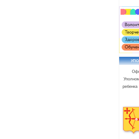
УП
Офи
Уполном
ребенка 