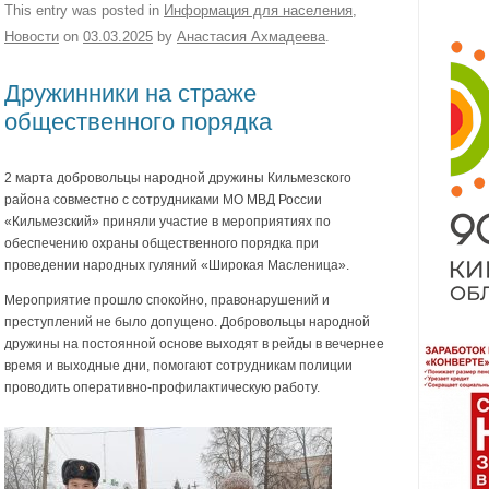
This entry was posted in
Информация для населения
,
Новости
on
03.03.2025
by
Анастасия Ахмадеева
.
Дружинники на страже
общественного порядка
2 марта добровольцы народной дружины Кильмезского
района совместно с сотрудниками МО МВД России
«Кильмезский» приняли участие в мероприятиях по
обеспечению охраны общественного порядка при
проведении народных гуляний «Широкая Масленица».
Мероприятие прошло спокойно, правонарушений и
преступлений не было допущено. Добровольцы народной
дружины на постоянной основе выходят в рейды в вечернее
время и выходные дни, помогают сотрудникам полиции
проводить оперативно-профилактическую работу.