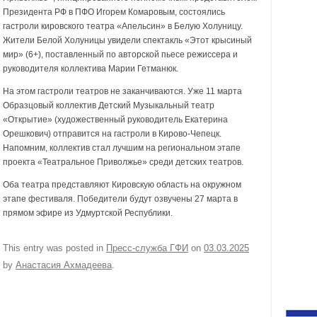
Президента РФ в ПФО Игорем Комаровым, состоялись
гастроли кировского театра «Апельсин» в Белую Холуницу.
Жители Белой Холуницы увидели спектакль «Этот крысиный
мир» (6+), поставленный по авторской пьесе режиссера и
руководителя коллектива Марии Гетманюк.
На этом гастроли театров не заканчиваются. Уже 11 марта
Образцовый коллектив Детский Музыкальный театр
«Открытие» (художественный руководитель Екатерина
Орешкович) отправится на гастроли в Кирово-Чепецк.
Напомним, коллектив стал лучшим на региональном этапе
проекта «Театральное Приволжье» среди детских театров.
Оба театра представляют Кировскую область на окружном
этапе фестиваля. Победители будут озвучены 27 марта в
прямом эфире из Удмуртской Республики.
This entry was posted in
Пресс-служба ГФИ
on
03.03.2025
by
Анастасия Ахмадеева
.