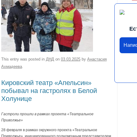
Ес
Напи
This entry was posted in
ДНД
on
03.03.2025
by
Анастасия
Ахмадеева
.
Кировский театр «Апельсин»
побывал на гастролях в Белой
Холунице
Гастроли прошли в рамках проекта «Театральное
Приволжье»
28 февраля в рамках окружного проекта «Театральное
Приволжье», инициированного полномочным представителем