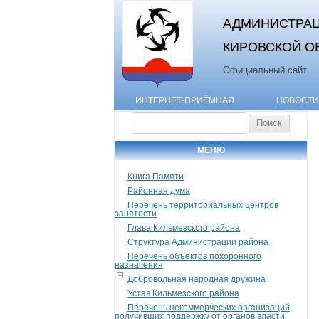
АДМИНИСТРАЦ
КИРОВСКОЙ О
Официальный сайт
ИНТЕРНЕТ-ПРИЁМНАЯ
НОВОСТИ
Найти:
МЕНЮ
Книга Памяти
Районная дума
Перечень территориальных центров
занятости
Глава Кильмезского района
Структура Администрации района
Перечень объектов похоронного
назначения
Добровольная народная дружина
Устав Кильмезского района
Перечень некоммерческих организаций,
получивших поддержку от органов власти