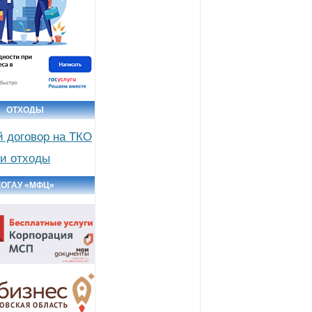
ОТХОДЫ
й договор на ТКО
и отходы
КОГАУ «МФЦ»