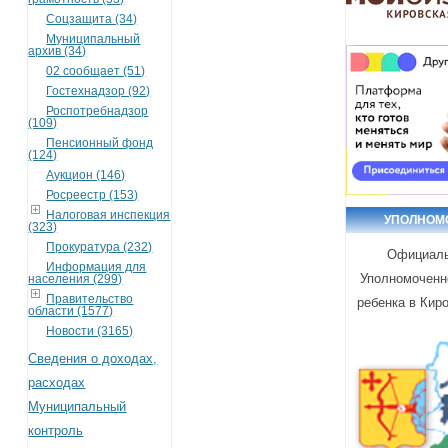
Соцзащита (34)
Муниципальный
архив (34)
02 сообщает (51)
Гостехнадзор (92)
Роспотребнадзор
(109)
Пенсионный фонд
(124)
Аукцион (146)
Росреестр (153)
Налоговая инспекция
УПОЛНОМ
(323)
Прокуратура (232)
Официаль
Информация для
Уполномоченн
населения (299)
Правительство
ребенка в Кир
области (1577)
Новости (3165)
Сведения о доходах,
расходах
Муниципальный
контроль