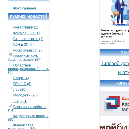
Фото-галерея
РУБРИКИ НОВОСТЕЙ
Инвестиции (1)
Конкуренция (1)
Строительство (1)
КДН и ЗП (2)
Роскомнадзор (2)
ОТХ
Правовые акты
Администрации (27)
Типовой дог
Областной
природоохранный центр
и от
(3)
Спорт (4)
КОГАУ
ГО и ЧС (9)
Лес (20)
Молодёжи (20)
ДНД (21)
Сельское хозяйство
(54)
Кадастровые работы
(30)
Финансовая
грамотность (33)