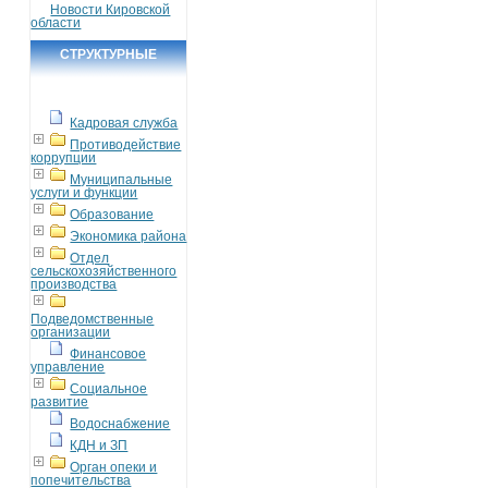
Новости Кировской
области
СТРУКТУРНЫЕ
ПОДРАЗДЕЛЕНИЯ
Кадровая служба
Противодействие
коррупции
Муниципальные
услуги и функции
Образование
Экономика района
Отдел
сельскохозяйственного
производства
Подведомственные
организации
Финансовое
управление
Социальное
развитие
Водоснабжение
КДН и ЗП
Орган опеки и
попечительства