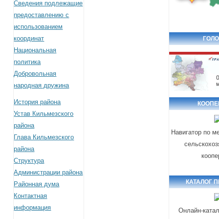
Сведения подлежащие
предоставлению с
использованием
координат
ГОЛО
Национальная
политика
Добровольная
народная дружина
История района
КООПЕ
Устав Кильмезского
района
Навигатор по м
Глава Кильмезского
сельскохоз
района
коопе
Структура
Администрации района
КАТАЛОГ 
Районная дума
Контактная
информация
Онлайн-катал