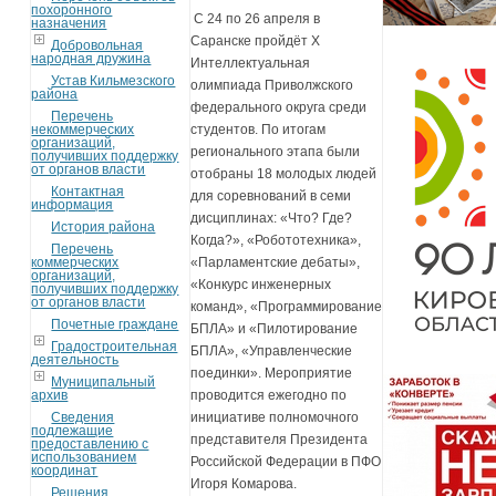
похоронного
С 24 по 26 апреля в
назначения
Саранске пройдёт X
Добровольная
народная дружина
Интеллектуальная
Устав Кильмезского
олимпиада Приволжского
района
федерального округа среди
Перечень
студентов. По итогам
некоммерческих
организаций,
регионального этапа были
получивших поддержку
от органов власти
отобраны 18 молодых людей
Контактная
для соревнований в семи
информация
дисциплинах: «Что? Где?
История района
Когда?», «Робототехника»,
Перечень
«Парламентские дебаты»,
коммерческих
организаций,
«Конкурс инженерных
получивших поддержку
от органов власти
команд», «Программирование
Почетные граждане
БПЛА» и «Пилотирование
Градостроительная
БПЛА», «Управленческие
деятельность
поединки». Мероприятие
Муниципальный
проводится ежегодно по
архив
инициативе полномочного
Сведения
подлежащие
представителя Президента
предоставлению с
использованием
Российской Федерации в ПФО
координат
Игоря Комарова.
Решения