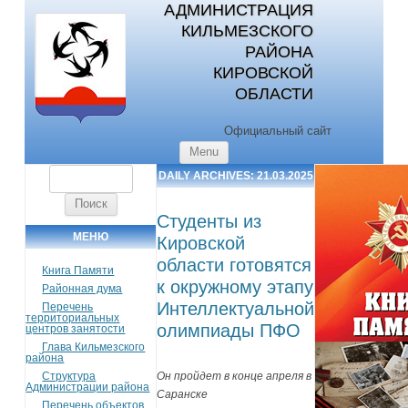
АДМИНИСТРАЦИЯ
КИЛЬМЕЗСКОГО
РАЙОНА
КИРОВСКОЙ
ОБЛАСТИ
Официальный сайт
Skip to content
Menu
Найти:
DAILY ARCHIVES:
21.03.2025
Студенты из
МЕНЮ
Кировской
области готовятся
Книга Памяти
к окружному этапу
Районная дума
Интеллектуальной
Перечень
территориальных
олимпиады ПФО
центров занятости
Глава Кильмезского
района
Он пройдет в конце апреля в
Структура
Администрации района
Саранске
Перечень объектов