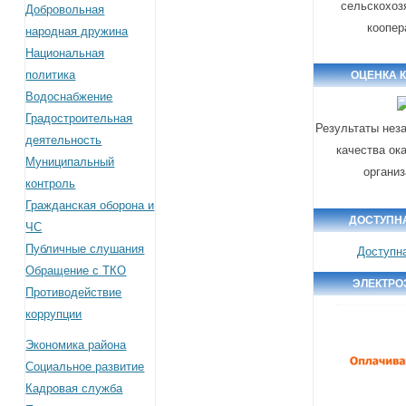
сельскохоз
Добровольная
коопер
народная дружина
Национальная
политика
ОЦЕНКА 
Водоснабжение
Градостроительная
Результаты нез
деятельность
качества ок
Муниципальный
органи
контроль
Гражданская оборона и
ДОСТУПН
ЧС
Публичные слушания
Доступн
Обращение с ТКО
ЭЛЕКТРО
Противодействие
коррупции
Экономика района
Социальное развитие
Кадровая служба