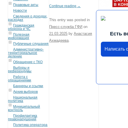
Правовые акты
Continue reading
→
Новости
Сведения о доходах,
расходах
This entry was posted in
Гражданская
Пресс-служба ГФИ
on
оборона и ЧС
Есть в
21.03.2025
by
Анастасия
Полезная
информация
Ахмадеева
.
Публичные слушания
Написать 
Административно-
территориальное
деление
Обращение с ТКО
Выборы и
референдумы
Работа с
обращениями
Баннеры и ссылки
Архив выборов
Национальная
политика
Муниципальный
контроль
Профилактика
правонарушений
Политика оператора