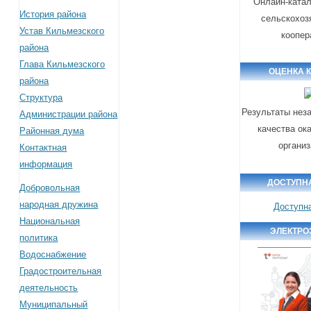
Онлайн-катал
История района
сельскохоз
Устав Кильмезского
коопер
района
Глава Кильмезского
ОЦЕНКА 
района
Структура
Результаты нез
Администрации района
качества ок
Районная дума
органи
Контактная
информация
ДОСТУПН
Добровольная
народная дружина
Доступн
Национальная
ЭЛЕКТРО
политика
Водоснабжение
Градостроительная
деятельность
Муниципальный