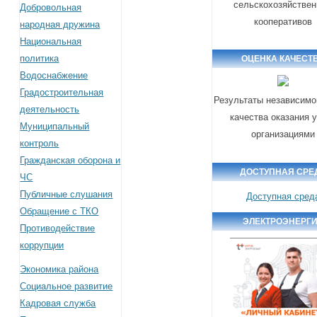
сельскохозяйстве
Добровольная
кооперативов
народная дружина
Национальная
политика
ОЦЕНКА КАЧЕСТ
Водоснабжение
Градостроительная
Результаты независимо
деятельность
качества оказания 
Муниципальный
организациями
контроль
Гражданская оборона и
ДОСТУПНАЯ СРЕ
ЧС
Публичные слушания
Доступная сред
Обращение с ТКО
ЭЛЕКТРОЭНЕРГ
Противодействие
коррупции
Экономика района
Социальное развитие
Кадровая служба