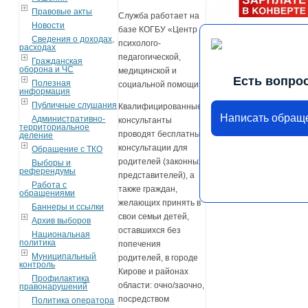
Правовые акты
Служба работает на
Новости
базе КОГБУ «Центр
Сведения о доходах,
психолого-
расходах
педагогической,
Гражданская
оборона и ЧС
медицинской и
Есть вопро
Полезная
социальной помощи».
информация
Публичные слушания
Квалифицированные
Написать обращ
Административно-
консультанты
территориальное
проводят бесплатные
деление
консультации для
Обращение с ТКО
родителей (законных
Выборы и
референдумы
представителей), а
Работа с
также граждан,
обращениями
желающих принять в
Баннеры и ссылки
свои семьи детей,
Архив выборов
оставшихся без
Национальная
политика
попечения
Муниципальный
родителей, в городе
контроль
Кирове и районах
Профилактика
области: очно/заочно,
правонарушений
посредством
Политика оператора