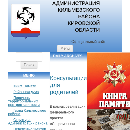
АДМИНИСТРАЦИЯ
КИЛЬМЕЗСКОГО
РАЙОНА
КИРОВСКОЙ
ОБЛАСТИ
Официальный сайт
Skip to content
Menu
Найти:
DAILY ARCHIVES:
21.02.2024
МЕНЮ
Консультации
для
Книга Памяти
родителей
Районная дума
Перечень
территориальных
центров занятости
В рамках реализации
Глава Кильмезского
федерального
района
проекта
Структура
Администрации района
«Современная
Перечень объектов
школа»