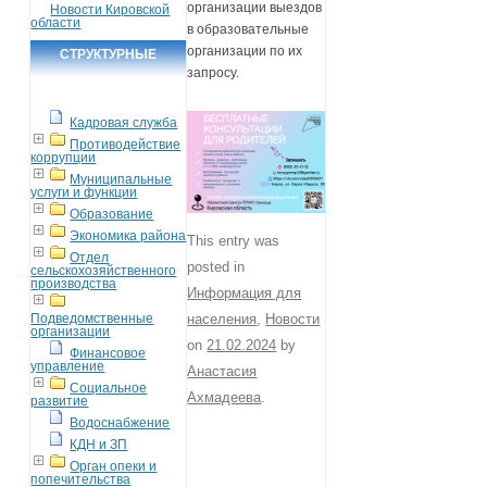
организации выездов
Новости Кировской
области
в образовательные
организации по их
СТРУКТУРНЫЕ
запросу.
ПОДРАЗДЕЛЕНИЯ
Кадровая служба
Противодействие
коррупции
Муниципальные
услуги и функции
Образование
Экономика района
This entry was
Отдел
posted in
сельскохозяйственного
производства
Информация для
Подведомственные
населения
,
Новости
организации
on
21.02.2024
by
Финансовое
управление
Анастасия
Социальное
Ахмадеева
.
развитие
Водоснабжение
КДН и ЗП
Орган опеки и
попечительства