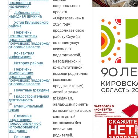
похоронного
национального
назначения
проекта
Добровольная
народная дружина
«Образование» в
Устав Кильмезского
2024 году
района
продолжает свою
Перечень
некоммерческих
работу Служба
организаций,
оказания услуг
получивших поддержку
от органов власти
психолого-
Контактная
педагогической,
информация
методической и
История района
консультативной
Перечень
коммерческих
помощи родителям
организаций,
(законным
получивших поддержку
от органов власти
представителям)
Почетные граждане
детей, а также
Градостроительная
гражданам,
деятельность
желающим принять
Муниципальный
архив
на воспитание в свою
Сведения
семью детей,
подлежащие
оставшихся без
предоставлению с
использованием
попечения
координат
родителей.
Решения