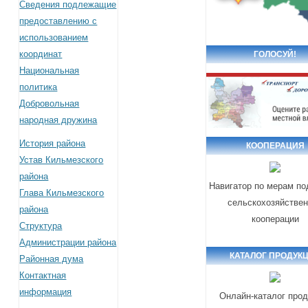
Сведения подлежащие
предоставлению с
использованием
координат
ГОЛОСУЙ!
Национальная
политика
Добровольная
народная дружина
История района
КООПЕРАЦИЯ
Устав Кильмезского
района
Навигатор по мерам п
Глава Кильмезского
сельскохозяйстве
района
кооперации
Структура
Администрации района
КАТАЛОГ ПРОДУК
Районная дума
Контактная
информация
Онлайн-каталог прод