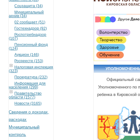
Соцзащита (34)
Муниципальный
архив (34)
02 сообщает (51)
Гостехнадзор (92)
Роспотребнадзор
(107)
Пенсионный фонд
(124)
Аукцион (146)
Росреестр (153)
Налоговая инспекция
УПОЛНОМОЧЕНН
(323)
Прокуратура (232)
Официальный са
Информация для
Уполномоченного по 
населения (299)
Правительство
ребенка в Кировской 
области (1577)
Новости (3165)
Сведения о доходах,
расходах
Муниципальный
контроль