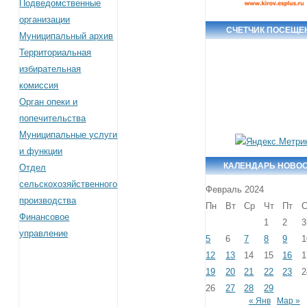
Подведомственные
организации
СЧЕТЧИК ПОСЕЩЕ
Муниципальный архив
Территориальная
избирательная
комиссия
Орган опеки и
попечительства
Муниципальные услуги
и функции
КАЛЕНДАРЬ НОВО
Отдел
сельскохозяйственного
Февраль 2024
производства
Пн
Вт
Ср
Чт
Пт
Финансовое
1
2
3
управление
5
6
7
8
9
1
12
13
14
15
16
1
19
20
21
22
23
2
26
27
28
29
« Янв
Мар »