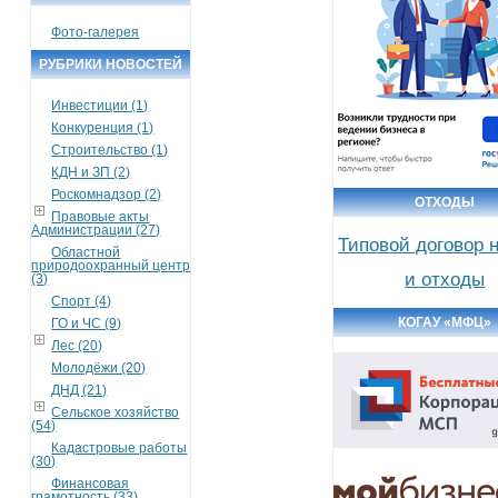
Фото-галерея
РУБРИКИ НОВОСТЕЙ
Инвестиции (1)
Конкуренция (1)
Строительство (1)
КДН и ЗП (2)
Роскомнадзор (2)
ОТХОДЫ
Правовые акты
Администрации (27)
Типовой договор 
Областной
природоохранный центр
и отходы
(3)
Спорт (4)
КОГАУ «МФЦ»
ГО и ЧС (9)
Лес (20)
Молодёжи (20)
ДНД (21)
Сельское хозяйство
(54)
Кадастровые работы
(30)
Финансовая
грамотность (33)