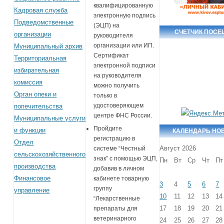
квалифицированную
Кадровая служба
электронную подпись
Подведомственные
(ЭЦП) на
СЧЕТЧИК ПОС
организации
руководителя
организации или ИП.
Муниципальный архив
Сертификат
Территориальная
электронной подписи
избирательная
на руководителя
комиссия
можно получить
Орган опеки и
только в
удостоверяющем
попечительства
центре ФНС России.
Муниципальные услуги
Пройдите
и функции
КАЛЕНДАРЬ НО
регистрацию в
Отдел
Август 2026
системе “Честный
сельскохозяйственного
знак” с помощью ЭЦП,
Пн
Вт
Ср
Чт
Пт
производства
добавив в личном
Финансовое
кабинете товарную
3
4
5
6
7
группу
управление
10
11
12
13
14
“Лекарственные
17
18
19
20
21
препараты для
ветеринарного
24
25
26
27
28