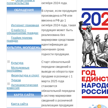
Орган опеки и
попечительства
октября 2024 года.
ОБРАЩЕНИЯ
В случае, если продукция
произведена в РФ или
ГРАЖДАН
ввезена в РФ до 1
Интернет приемная
октября 2024 года, такая
О работе с
продукция может быть
обращениями граждан
реализована без
График приема
маркировки средствами
граждан
идентификации до
КУЛЬТУРА, МОЛОДЕЖЬ,
окончания срока
СПОРТ, ТУРИЗМ
годности продукции.
Старт обязательной
Культура
передачи сведений о
Молодежные
программы
выводе из оборота при
Физкультура и спорт
продаже в рознице с 1
Туризм
марта 2025 года
Антинаркотическая
становится
комиссия
обязательной передача
КАРТА САЙТА
в систему маркировки
сведений о розничной
Карта сайта
реализации продукции