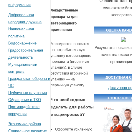
Онлайн-каталог п
информация
сельскохозяйст
Лекарственные
Добровольная
кооператив
препараты для
народная дружина
ветеринарного
Национальная
применения
ОЦЕНКА КАЧЕ
политика
Водоснабжение
Маркировка наносится
Результаты независ
на потребительскую
Градостроительная
качества оказан
упаковку ветеринарного
деятельность
препарата (вторичную
организаци
Муниципальный
упаковку), в случае
контроль
отсутствия вторичной
ДОСТУПНАЯ 
Гражданская оборона и
упаковки — на
первичную упаковку.
ЧС
Доступная с
Публичные слушания
ЭЛЕКТРОЭНЕ
Что необходимо
Обращение с ТКО
Противодействие
сделать для работы
коррупции
с маркировкой?
Экономика района
Оформите усиленную
Социальное развитие