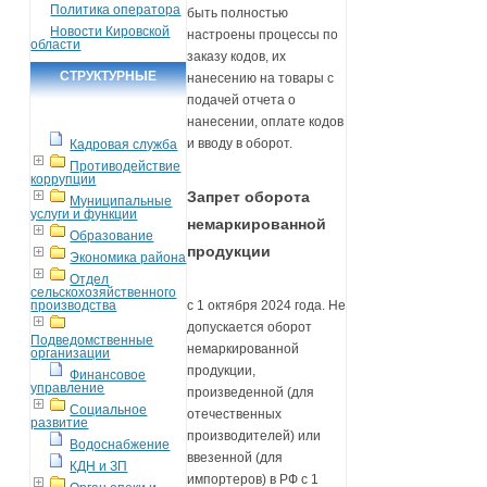
Политика оператора
быть полностью
Новости Кировской
настроены процессы по
области
заказу кодов, их
СТРУКТУРНЫЕ
нанесению на товары с
подачей отчета о
ПОДРАЗДЕЛЕНИЯ
нанесении, оплате кодов
и вводу в оборот.
Кадровая служба
Противодействие
коррупции
Запрет оборота
Муниципальные
услуги и функции
немаркированной
Образование
продукции
Экономика района
Отдел
сельскохозяйственного
производства
с 1 октября 2024 года. Не
допускается оборот
Подведомственные
немаркированной
организации
продукции,
Финансовое
управление
произведенной (для
Социальное
отечественных
развитие
производителей) или
Водоснабжение
ввезенной (для
КДН и ЗП
импортеров) в РФ c 1