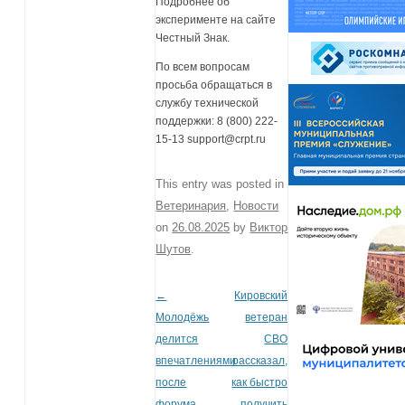
Подробнее об
эксперименте на сайте
Честный Знак.
По всем вопросам
просьба обращаться в
службу технической
поддержки: 8 (800) 222-
15-13 support@crpt.ru
This entry was posted in
Ветеринария
,
Новости
on
26.08.2025
by
Виктор
Шутов
.
←
Кировский
Post navigation
Молодёжь
ветеран
делится
СВО
впечатлениями
рассказал,
после
как быстро
форума
получить