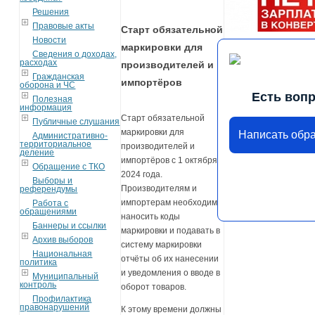
Решения
Правовые акты
Старт обязательной
Новости
маркировки для
Сведения о доходах,
расходах
производителей и
Гражданская
импортёров
оборона и ЧС
Есть воп
Полезная
информация
Старт обязательной
Публичные слушания
маркировки для
Написать обр
Административно-
территориальное
производителей и
деление
импортёров с 1 октября
Обращение с ТКО
2024 года.
Выборы и
Производителям и
референдумы
импортерам необходимо
Работа с
обращениями
наносить коды
Баннеры и ссылки
маркировки и подавать в
Архив выборов
систему маркировки
Национальная
отчёты об их нанесении
политика
и уведомления о вводе в
Муниципальный
контроль
оборот товаров.
Профилактика
правонарушений
К этому времени должны