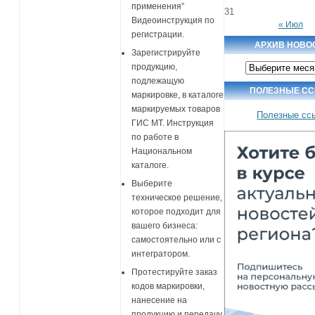
применения”
31
Видеоинструкция по
« Июл
регистрации.
АРХИВ НОВО
Зарегистрируйте
Архив
продукцию,
новостей
подлежащую
ПОЛЕЗНЫЕ С
маркировке, в каталоге
маркируемых товаров
Полезные сс
ГИС МТ. Инструкция
по работе в
Национальном
каталоге.
Выберите
техническое решение,
которое подходит для
вашего бизнеса:
самостоятельно или с
интегратором.
Протестируйте заказ
кодов маркировки,
нанесение на
продукцию и передачу