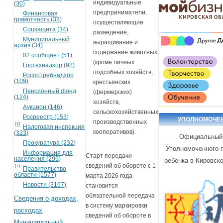
индивидуальные
(30)
предприниматели,
Финансовая
грамотность (33)
осуществляющие
Соцзащита (34)
разведение,
Муниципальный
выращивание и
архив (34)
содержание животных
02 сообщает (51)
(кроме личных
Гостехнадзор (92)
подсобных хозяйств,
Роспотребнадзор
(109)
крестьянских
Пенсионный фонд
(фермерских)
(124)
хозяйств,
Аукцион (146)
сельскохозяйственных
Росреестр (153)
УПОЛНОМОЧЕ
производственных
Налоговая инспекция
кооперативов).
(323)
Официальный
Прокуратура (232)
Уполномоченного 
Информация для
Старт передачи
населения (299)
ребенка в Кировск
сведений об обороте с 1
Правительство
области (1577)
марта 2026 года
Новости (3167)
становится
обязательной передача
Сведения о доходах,
в систему маркировки
расходах
сведений об обороте в
Муниципальный