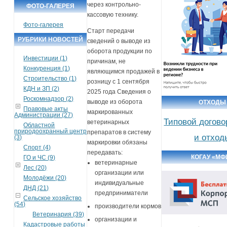
через контрольно-
ФОТО-ГАЛЕРЕЯ
кассовую технику.
Фото-галерея
Старт передачи
РУБРИКИ НОВОСТЕЙ
сведений о выводе из
оборота продукции по
Инвестиции (1)
причинам, не
Конкуренция (1)
являющимся продажей в
Строительство (1)
розницу с 1 сентября
КДН и ЗП (2)
2025 года Сведения о
Роскомнадзор (2)
выводе из оборота
ОТХОДЫ
Правовые акты
маркированных
Администрации (27)
Типовой догово
ветеринарных
Областной
природоохранный центр
препаратов в систему
и отход
(3)
маркировки обязаны
Спорт (4)
передавать:
КОГАУ «МФ
ГО и ЧС (9)
ветеринарные
Лес (20)
организации или
Молодёжи (20)
индивидуальные
ДНД (21)
предприниматели
Сельское хозяйство
(54)
производители кормов
Ветеринария (39)
организации и
Кадастровые работы