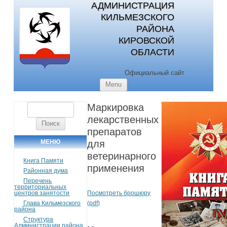
АДМИНИСТРАЦИЯ
КИЛЬМЕЗСКОГО
РАЙОНА
КИРОВСКОЙ
ОБЛАСТИ
Официальный сайт
Skip to content
Menu
Маркировка
Найти:
лекарственных
препаратов
МЕНЮ
для
ветеринарного
Книга Памяти
применения
Районная дума
Перечень
территориальных
центров занятости
Посмотреть брошюру
Глава Кильмезского
(pdf)
района
Структура
Администрации района