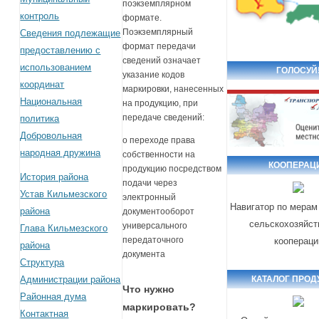
поэкземплярном
контроль
формате.
Поэкземплярный
Сведения подлежащие
формат передачи
предоставлению с
сведений означает
использованием
ГОЛОСУЙ
указание кодов
координат
маркировки, нанесенных
Национальная
на продукцию, при
передаче сведений:
политика
Добровольная
о переходе права
народная дружина
собственности на
КООПЕРАЦ
продукцию посредством
История района
подачи через
Устав Кильмезского
электронный
Навигатор по мерам
района
документооборот
сельскохозяйст
универсального
Глава Кильмезского
передаточного
коопераци
района
документа
Структура
Администрации района
КАТАЛОГ ПРОД
Что нужно
Районная дума
маркировать?
Контактная