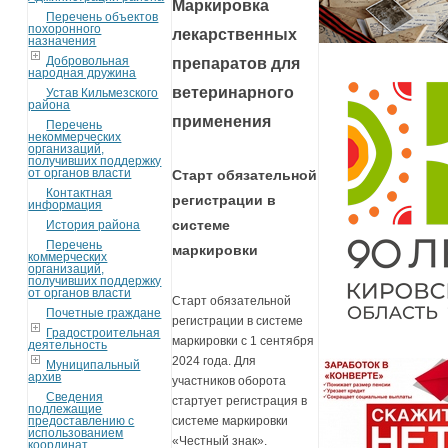
Маркировка
Перечень объектов
похоронного
лекарственных
назначения
Добровольная
препаратов для
народная дружина
ветеринарного
Устав Кильмезского
района
применения
Перечень
некоммерческих
организаций,
получивших поддержку
от органов власти
Старт обязательной
Контактная
регистрации в
информация
системе
История района
Перечень
маркировки
коммерческих
организаций,
получивших поддержку
от органов власти
Старт обязательной
Почетные граждане
регистрации в системе
Градостроительная
маркировки с 1 сентября
деятельность
2024 года. Для
Муниципальный
архив
участников оборота
Сведения
стартует регистрация в
подлежащие
предоставлению с
системе маркировки
использованием
«Честный знак».
координат