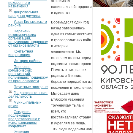
это символ
похоронного
назначения
национальной гордости
Добровольная
и единства.
народная дружина
Устав Кильмезского
Восемьдесят один год
района
назад завершилась
Перечень
одна из самых жестоких
некоммерческих
организаций,
и кровопролитных войн
получивших поддержку
от органов власти
в истории
Контактная
человечества. Мы
информация
склоняем головы перед
История района
подвигом наших героев.
Перечень
Память о них, наших
коммерческих
организаций,
родных и близких,
получивших поддержку
от органов власти
бережно передаётся из
Почетные граждане
поколения в поколение.
Градостроительная
Мы отдаём дань
деятельность
глубокого уважения
Муниципальный
труженикам тыла и
архив
всем, кто
Сведения
подлежащие
восстанавливал страну
предоставлению с
использованием
и укреплял ее мощь.
координат
Эти люди подарили нам
Решения