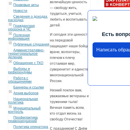
величайшую ценность
Правовые акты
— свободу жить,
Новости
трудиться, учиться,
Сведения о доходах,
любить и воспитывать
расходах
детей.
Гражданская
оборона и ЧС
Есть вопр
И сегодня эти ценности
Полезная
информация
на передовой
Публичные слушания
защищают наши бойцы,
Написать обра
Административно-
врачи, волонтеры,
территориальное
деление
плечом к плечу
Обращение с ТКО
отстаивая мир,
Выборы и
суверенитет и единство
референдумы
многонациональной
Работа с
России.
обращениями
Баннеры и ссылки
Низкий поклон вам,
Архив выборов
уважаемые ветераны и
Национальная
труженики тыла!
политика
Вечная память всем,
Муниципальный
контроль
кто отдал жизнь за
Профилактика
свободу Отечества!
правонарушений
Политика оператора
С праздником! С Днём