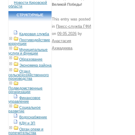
Новости Кировской
Великой Победы!
области
СТРУКТУРНЫЕ
This entry was posted
ПОДРАЗДЕЛЕНИЯ
in
Пресс-служба ГФИ
on
09.05.2026
by
Кадровая служба
Противодействие
Анастасия
коррупции
Ахмадеева
.
Муниципальные
услуги и функции
Образование
Экономика района
Отдел
сельскохозяйственного
производства
Подведомственные
организации
Финансовое
управление
Социальное
развитие
Водоснабжение
КДН и ЗП
Орган опеки и
попечительства