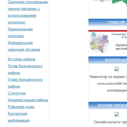
Сведения подлежащие
предоставлению с
использованием
координат
ГОЛОСУЙ!
Национальная
политика
Добровольная
народная дружина
История района
КООПЕРАЦИ
Устав Кильмезского
района
Навигатор по мерам 
Глава Кильмезского
сельскохозяйств
района
кооперации
Структура
Администрации района
КАТАЛОГ ПРОДУ
Районная дума
Контактная
информация
Онлайн-каталог пр