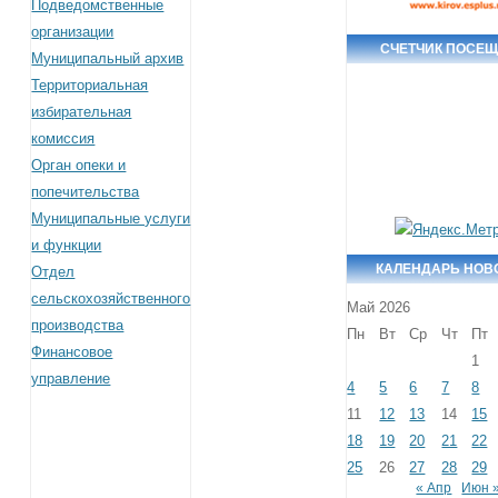
Подведомственные
организации
СЧЕТЧИК ПОСЕ
Муниципальный архив
Территориальная
избирательная
комиссия
Орган опеки и
попечительства
Муниципальные услуги
и функции
КАЛЕНДАРЬ НОВ
Отдел
сельскохозяйственного
Май 2026
производства
Пн
Вт
Ср
Чт
Пт
Финансовое
1
управление
4
5
6
7
8
11
12
13
14
15
18
19
20
21
22
25
26
27
28
29
« Апр
Июн 