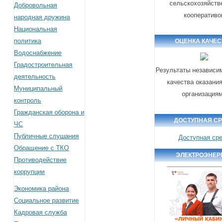
сельскохозяйств
Добровольная
кооперативо
народная дружина
Национальная
политика
ОЦЕНКА КАЧЕС
Водоснабжение
Градостроительная
Результаты независи
деятельность
качества оказани
Муниципальный
организация
контроль
Гражданская оборона и
ДОСТУПНАЯ С
ЧС
Публичные слушания
Доступная ср
Обращение с ТКО
ЭЛЕКТРОЭНЕР
Противодействие
коррупции
Экономика района
Социальное развитие
Кадровая служба