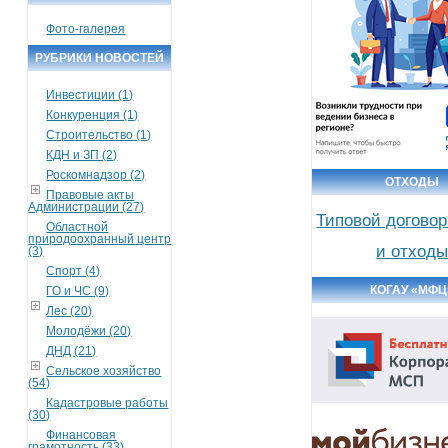
Фото-галерея
РУБРИКИ НОВОСТЕЙ
Инвестиции (1)
Конкуренция (1)
Строительство (1)
КДН и ЗП (2)
Роскомнадзор (2)
ОТХОДЫ
Правовые акты
Администрации (27)
Типовой договор
Областной
природоохранный центр
и отход
(3)
Спорт (4)
КОГАУ «МФЦ
ГО и ЧС (9)
Лес (20)
Молодёжи (20)
ДНД (21)
Сельское хозяйство
(54)
Кадастровые работы
(30)
Финансовая
грамотность (33)