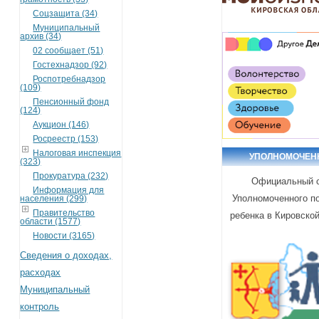
Соцзащита (34)
Муниципальный
архив (34)
02 сообщает (51)
Гостехнадзор (92)
Роспотребнадзор
(109)
Пенсионный фонд
(124)
Аукцион (146)
Росреестр (153)
Налоговая инспекция
УПОЛНОМОЧЕ
(323)
Прокуратура (232)
Официальный 
Информация для
Уполномоченного п
населения (299)
Правительство
ребенка в Кировско
области (1577)
Новости (3165)
Сведения о доходах,
расходах
Муниципальный
контроль