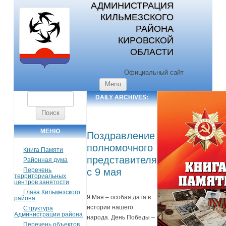
АДМИНИСТРАЦИЯ
КИЛЬМЕЗСКОГО
РАЙОНА
КИРОВСКОЙ
ОБЛАСТИ
Официальный сайт
Skip to content
Menu
Найти:
DAILY ARCHIVES:
09.05.2026
МЕНЮ
Поздравление
полномочного
Книга Памяти
представителя
Районная дума
Перечень
с 9 мая
территориальных
центров занятости
Глава Кильмезского
9 Мая – особая дата в
района
истории нашего
Структура
Администрации района
народа. День Победы –
Перечень объектов