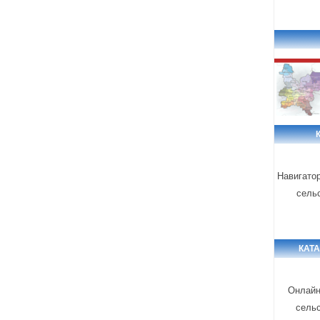
Навигато
сель
КАТ
Онлайн
сель