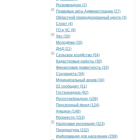
Роскомнадзор (2)
Правовые акты Администрации (27)
Областной природоохранный центр (3)
Спорт (4)
ГО и ЧС (9)
Лес (20)
Молодёжи (20)
ДНД (21)
Сельское хозяйство (54)
Кадастровые работы (30)
Финансовая грамотность (33)
Соцзащита (34)
Муниципальный архив (34)
02 сообщает (51)
Гостехнадзор (92)
Роспотребнадзор (109)
Пенсионный фонд (124)
Аукцион (146)
Росреестр (153)
Налоговая инспекция (323)
Прокуратура (232)
Информация для населения (299)