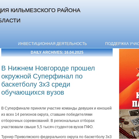
ИЯ КИЛЬМЕЗСКОГО РАЙОНА
БЛАСТИ
Skip to content
ИНВЕСТИЦИОННАЯ ДЕЯТЕЛЬНОСТЬ
ПОДДЕРЖКА УЧА
DAILY ARCHIVES:
16.04.2025
В Нижнем Новгороде прошел
окружной Суперфинал по
баскетболу 3х3 среди
обучающихся вузов
В Суперфинале приняли участие команды девушек и юношей
из всех 14 регионов округа, ставшие победителями
отборочных соревнований. В региональных отборах
участвовали свыше 5,5 тысяч студентов вузов ПФО.
Турнир Приволжского федерального округа по баскетболу 3х3