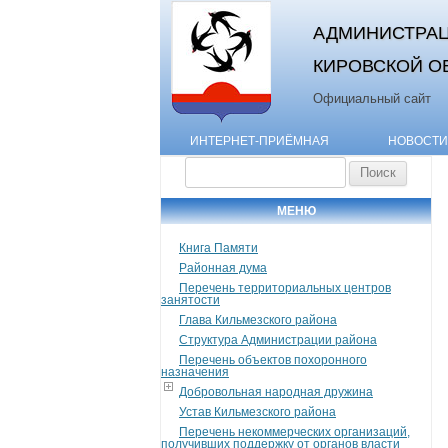
АДМИНИСТРАЦ
КИРОВСКОЙ О
Официальный сайт
ИНТЕРНЕТ-ПРИЁМНАЯ
НОВОСТИ
Найти:
МЕНЮ
Книга Памяти
Районная дума
Перечень территориальных центров
занятости
Глава Кильмезского района
Структура Администрации района
Перечень объектов похоронного
назначения
Добровольная народная дружина
Устав Кильмезского района
Перечень некоммерческих организаций,
получивших поддержку от органов власти