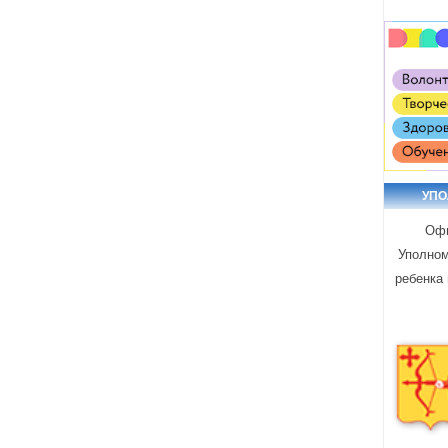
УП
Офи
Уполном
ребенка 