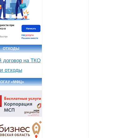
ОТХОДЫ
й договор на ТКО
и отходы
КОГАУ «МФЦ»