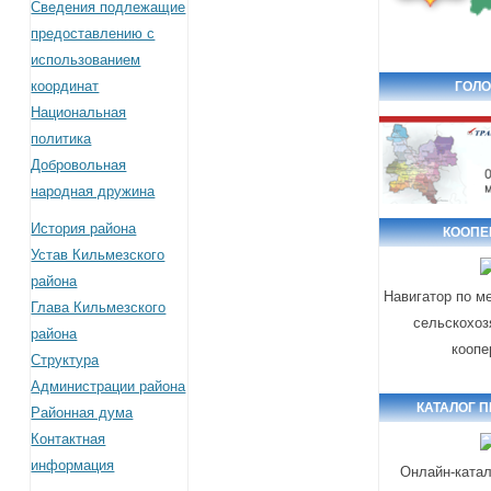
Сведения подлежащие
предоставлению с
использованием
координат
ГОЛО
Национальная
политика
Добровольная
народная дружина
История района
КООПЕ
Устав Кильмезского
района
Навигатор по м
Глава Кильмезского
сельскохоз
района
коопе
Структура
Администрации района
КАТАЛОГ 
Районная дума
Контактная
информация
Онлайн-катал