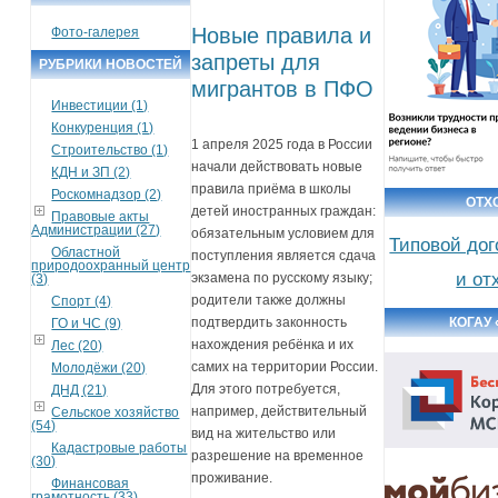
Новые правила и
Фото-галерея
запреты для
РУБРИКИ НОВОСТЕЙ
мигрантов в ПФО
Инвестиции (1)
Конкуренция (1)
1 апреля 2025 года в России
Строительство (1)
начали действовать новые
КДН и ЗП (2)
правила приёма в школы
Роскомнадзор (2)
ОТХ
детей иностранных граждан:
Правовые акты
Администрации (27)
обязательным условием для
Типовой дог
Областной
поступления является сдача
природоохранный центр
и от
экзамена по русскому языку;
(3)
родители также должны
Спорт (4)
подтвердить законность
КОГАУ
ГО и ЧС (9)
нахождения ребёнка и их
Лес (20)
самих на территории России.
Молодёжи (20)
Для этого потребуется,
ДНД (21)
например, действительный
Сельское хозяйство
(54)
вид на жительство или
Кадастровые работы
разрешение на временное
(30)
проживание.
Финансовая
грамотность (33)