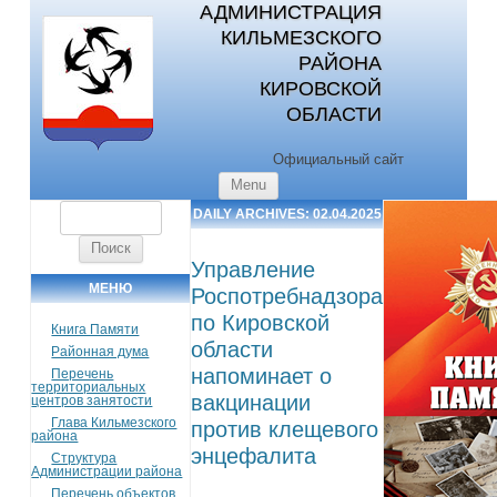
АДМИНИСТРАЦИЯ
КИЛЬМЕЗСКОГО
РАЙОНА
КИРОВСКОЙ
ОБЛАСТИ
Официальный сайт
Skip to content
Menu
Найти:
DAILY ARCHIVES:
02.04.2025
Управление
МЕНЮ
Роспотребнадзора
по Кировской
Книга Памяти
области
Районная дума
напоминает о
Перечень
территориальных
вакцинации
центров занятости
Глава Кильмезского
против клещевого
района
энцефалита
Структура
Администрации района
Перечень объектов