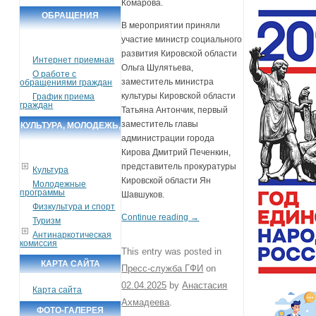
Комарова.
ОБРАЩЕНИЯ
В мероприятии приняли
ГРАЖДАН
участие министр социального
развития Кировской области
Интернет приемная
Ольга Шулятьева,
О работе с
заместитель министра
обращениями граждан
культуры Кировской области
График приема
граждан
Татьяна Антончик, первый
заместитель главы
КУЛЬТУРА, МОЛОДЕЖЬ,
администрации города
СПОРТ, ТУРИЗМ
Кирова Дмитрий Печенкин,
представитель прокуратуры
Культура
Кировской области Ян
Молодежные
программы
Шавшуков.
Физкультура и спорт
Continue reading
→
Туризм
Антинаркотическая
комиссия
This entry was posted in
КАРТА САЙТА
Пресс-служба ГФИ
on
02.04.2025
by
Анастасия
Карта сайта
Ахмадеева
.
ФОТО-ГАЛЕРЕЯ