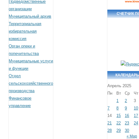
Подведомственные
организации
СЧЕТЧИК 
Муниципальный архив
Территориальная
избирательная
комиссия
Орган опеки и
попечительства
Муниципальные услуги
и функции
КАЛЕНДАРЬ
Отдел
сельскохозяйственного
Апрель 2025
производства
Пн
Вт
Ср
Чт
Финансовое
1
2
3
управление
7
8
9
10
14
15
16
17
21
22
23
24
28
29
30
« Мар