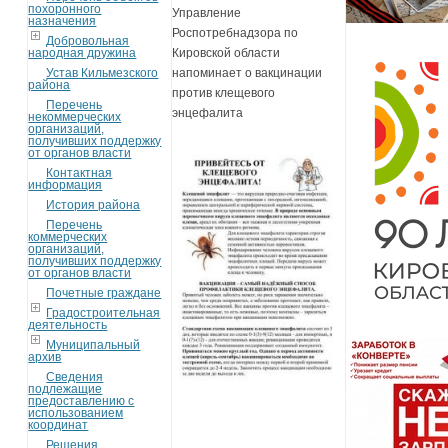
похоронного
Управление
назначения
Роспотребнадзора по
Добровольная
Кировской области
народная дружина
напоминает о вакцинации
Устав Кильмезского
района
против клещевого
Перечень
энцефалита
некоммерческих
организаций,
получивших поддержку
от органов власти
Контактная
информация
История района
Перечень
коммерческих
организаций,
получивших поддержку
от органов власти
Почетные граждане
Градостроительная
деятельность
Муниципальный
архив
Сведения
подлежащие
предоставлению с
использованием
координат
Решения