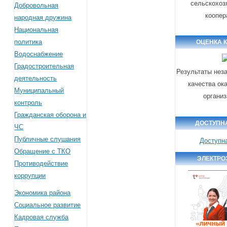
сельскохоз
Добровольная
коопер
народная дружина
Национальная
политика
ОЦЕНКА 
Водоснабжение
Градостроительная
Результаты нез
деятельность
качества ок
Муниципальный
органи
контроль
Гражданская оборона и
ДОСТУПН
ЧС
Публичные слушания
Доступн
Обращение с ТКО
ЭЛЕКТРО
Противодействие
коррупции
Экономика района
Социальное развитие
Кадровая служба