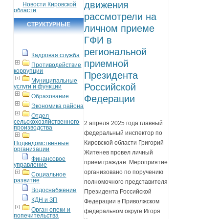
движения
Новости Кировской
области
рассмотрели на
СТРУКТУРНЫЕ
личном приеме
ПОДРАЗДЕЛЕНИЯ
ГФИ в
региональной
Кадровая служба
приемной
Противодействие
коррупции
Президента
Муниципальные
Российской
услуги и функции
Образование
Федерации
Экономика района
Отдел
сельскохозяйственного
2 апреля 2025 года главный
производства
федеральный инспектор по
Кировской области Григорий
Подведомственные
организации
Житенев провел личный
Финансовое
прием граждан. Мероприятие
управление
организовано по поручению
Социальное
развитие
полномочного представителя
Водоснабжение
Президента Российской
КДН и ЗП
Федерации в Приволжском
Орган опеки и
федеральном округе Игоря
попечительства