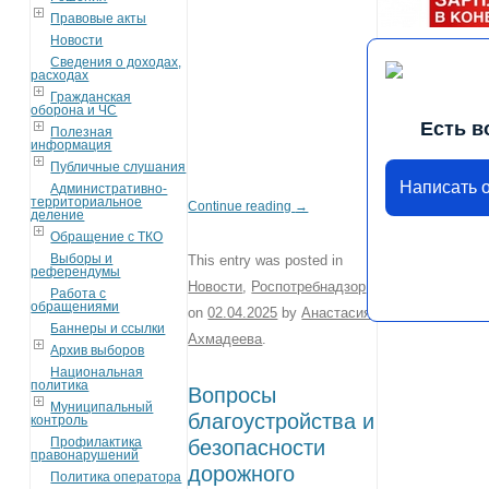
Правовые акты
Новости
Сведения о доходах,
расходах
Гражданская
оборона и ЧС
Есть в
Полезная
информация
Публичные слушания
Написать 
Административно-
территориальное
Continue reading
→
деление
Обращение с ТКО
Выборы и
This entry was posted in
референдумы
Новости
,
Роспотребнадзор
Работа с
обращениями
on
02.04.2025
by
Анастасия
Баннеры и ссылки
Ахмадеева
.
Архив выборов
Национальная
политика
Вопросы
Муниципальный
благоустройства и
контроль
Профилактика
безопасности
правонарушений
дорожного
Политика оператора