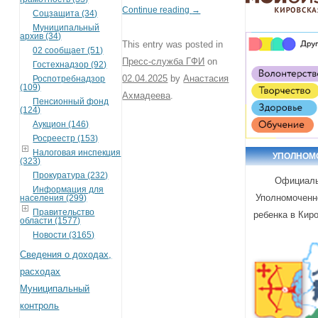
Continue reading
→
Соцзащита (34)
Муниципальный
архив (34)
This entry was posted in
02 сообщает (51)
Пресс-служба ГФИ
on
Гостехнадзор (92)
02.04.2025
by
Анастасия
Роспотребнадзор
(109)
Ахмадеева
.
Пенсионный фонд
(124)
Аукцион (146)
Росреестр (153)
Налоговая инспекция
УПОЛНОМ
(323)
Прокуратура (232)
Официаль
Информация для
Уполномоченн
населения (299)
Правительство
ребенка в Кир
области (1577)
Новости (3165)
Сведения о доходах,
расходах
Муниципальный
контроль