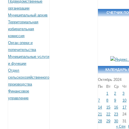
Подведомственные
организации
СЧЕТЧИК П
Муниципальный архив
Территориальная
избирательная
комиссия
Орган опеки и
попечительства
Муниципальные услуги
и функции
КАЛЕНДАРЬ
Отдел
сельскохозяйственного
Октябрь 2024
производства
Пн
Вт
Ср
Чт
Финансовое
1
2
3
управление
7
8
9
10
14
15
16
17
21
22
23
24
28
29
30
31
« Сен