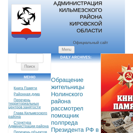
АДМИНИСТРАЦИЯ
КИЛЬМЕЗСКОГО
РАЙОНА
КИРОВСКОЙ
ОБЛАСТИ
Официальный сайт
Skip to content
Menu
Найти:
DAILY ARCHIVES:
22.10.2024
МЕНЮ
Обращение
жительницы
Книга Памяти
Нолинского
Районная дума
Перечень
района
территориальных
центров занятости
рассмотрел
Глава Кильмезского
помощник
района
полпреда
Структура
Администрации района
Президента РФ в
Перечень объектов