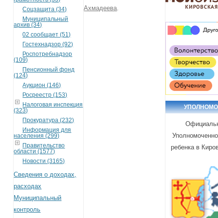
Ахмадеева
.
Соцзащита (34)
Муниципальный
архив (34)
02 сообщает (51)
Гостехнадзор (92)
Роспотребнадзор
(109)
Пенсионный фонд
(124)
Аукцион (146)
Росреестр (153)
Налоговая инспекция
УПОЛНОМ
(323)
Прокуратура (232)
Официальн
Информация для
Уполномоченно
населения (299)
Правительство
ребенка в Киро
области (1577)
Новости (3165)
Сведения о доходах,
расходах
Муниципальный
контроль