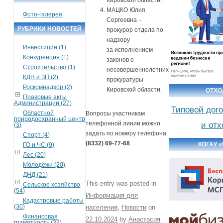
Кировской области;
МАЦКО Юлия
Фото-галерея
Сергеевна –
РУБРИКИ НОВОСТЕЙ
прокурор отдела по
надзору
Инвестиции (1)
за исполнением
Конкуренция (1)
законов о
Строительство (1)
несовершеннолетних
КДН и ЗП (2)
прокуратуры
Роскомнадзор (2)
Кировской области.
ОТХ
Правовые акты
Администрации (27)
Типовой дог
Областной
Вопросы участникам
природоохранный центр
телефонной линии можно
и от
(3)
задать по номеру телефона
Спорт (4)
(8332) 69-77-68
.
КОГАУ 
ГО и ЧС (9)
Лес (20)
Молодёжи (20)
ДНД (21)
This entry was posted in
Сельское хозяйство
(54)
Информация для
Кадастровые работы
(30)
населения
,
Новости
on
Финансовая
22.10.2024
by
Анастасия
грамотность (33)