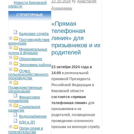
22.10.2024
by
Анастасия
Новости Кировской
области
Ахмадеева
.
СТРУКТУРНЫЕ
«Прямая
ПОДРАЗДЕЛЕНИЯ
телефонная
Кадровая служба
линия» для
Противодействие
коррупции
призывников и их
Муниципальные
родителей
услуги и функции
Образование
Экономика района
23 октября 2024 года в
Отдел
14:00
в региональной
сельскохозяйственного
производства
приемной Президента
Российской Федерации в
Подведомственные
Кировской области
организации
состоится «прямая
Финансовое
управление
телефонная линия»
для
Социальное
призывников и их
развитие
родителей, посвященная
Водоснабжение
проведению осененного
КДН и ЗП
призыва на военную службу.
Орган опеки и
попечительства