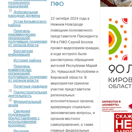
похоронного
ПФО
назначения
Добровольная
народная дружина
22 октября 2024 года в
Устав Кильмезского
Нижнем Новгороде
района
помощник полномочного
Перечень
некоммерческих
представителя Президента
организаций,
получивших поддержку
РФ в ПФО Сергей Козлов
от органов власти
провел видеоприем граждан,
Контактная
в ходе которого были
информация
рассмотрены обращения
История района
жителей Республики Марий
Перечень
коммерческих
Эл, Чувашской Республики и
организаций,
получивших поддержку
Кировской области. В
от органов власти
мероприятии приняли
Почетные граждане
участие представители
Градостроительная
региональных
деятельность
исполнительных органов,
Муниципальный
архив
курирующих социально-
Сведения
экономические вопросы, и
подлежащие
предоставлению с
органов местного
использованием
самоуправления, а также
координат
главные федеральные
Решения