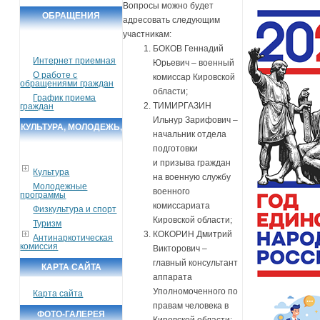
Вопросы можно будет
ОБРАЩЕНИЯ
адресовать следующим
ГРАЖДАН
участникам:
БОКОВ Геннадий
Интернет приемная
Юрьевич – военный
О работе с
комиссар Кировской
обращениями граждан
области;
График приема
ТИМИРГАЗИН
граждан
Ильнур Зарифович –
КУЛЬТУРА, МОЛОДЕЖЬ,
начальник отдела
СПОРТ, ТУРИЗМ
подготовки
и призыва граждан
Культура
на военную службу
Молодежные
военного
программы
комиссариата
Физкультура и спорт
Кировской области;
Туризм
КОКОРИН Дмитрий
Антинаркотическая
комиссия
Викторович –
главный консультант
КАРТА САЙТА
аппарата
Уполномоченного по
Карта сайта
правам человека в
ФОТО-ГАЛЕРЕЯ