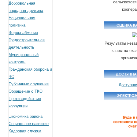
сельскохозя
Добровольная
коопера
народная дружина
Национальная
политика
ОЦЕНКА К
Водоснабжение
Градостроительная
Результаты неза
деятельность
качества ока
Муниципальный
организ
контроль
Гражданская оборона и
ДОСТУПНА
ЧС
Публичные слушания
Доступна
Обращение с ТКО
ЭЛЕКТРО
Противодействие
коррупции
Экономика района
Социальное развитие
Кадровая служба