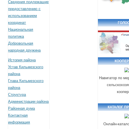
Сведения подлежащие
предоставлению с
использованием
координат
ГОЛО
Национальная
политика
Добровольная
народная дружина
История района
КООПЕ
Устав Кильмезского
района
Навигатор по ме
Глава Кильмезского
сельскохозя
района
коопер
Структура
Администрации района
КАТАЛОГ П
Районная дума
Контактная
информация
Онлайн-катало