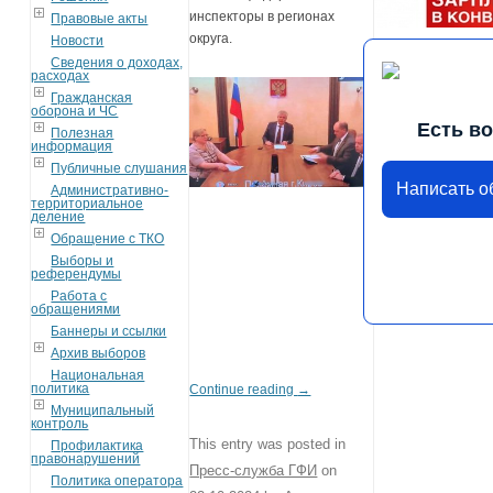
инспекторы в регионах
Правовые акты
округа.
Новости
Сведения о доходах,
расходах
Гражданская
оборона и ЧС
Есть в
Полезная
информация
Публичные слушания
Написать 
Административно-
территориальное
деление
Обращение с ТКО
Выборы и
референдумы
Работа с
обращениями
Баннеры и ссылки
Архив выборов
Национальная
политика
Continue reading
→
Муниципальный
контроль
This entry was posted in
Профилактика
правонарушений
Пресс-служба ГФИ
on
Политика оператора