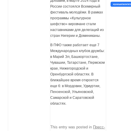
Добавим, в марте 2024 года в
России состоялся Всемирный
фестиваль молодёжи. В рамках
программы «Культурное
шефство» кировчане стали
наставниками для делегаций из
стран Нигерии и Доминиканы.
В ПФО также работает еще 7
Международных клубов дружбы:
в Марий Эл, Башкортостане,
Чувашии, Татарстане, Пермском
крае, Нижегородской и
Оренбургской областях. В
ближайшее время откроется
еще 6: в Мордовии, Удмуртии,
Пензенской, Ульяновской,
Самарской и Саратовской
областях.
This entry was posted in
Пресс-