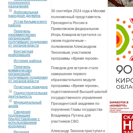
похоронного
назначения
30 сентября 2024 года в Москве
Добровольная
народная дружина
полномочный представитель
Устав Кильмезского
Президента России в
района
Приволжском федеральном
Перечень
Игорь Комаров встретился со
некоммерческих
организаций,
своим подопечным –
получивших поддержку
от органов власти
полковником Александром
Контактная
Тихоновым, участником
информация
программы «Время героев».
История района
Перечень
Поводом для встречи стало
коммерческих
завершение первого
организаций,
получивших поддержку
образовательного модуля
от органов власти
программы «Время героев»,
Почетные граждане
подготовленной Высшей школой
Градостроительная
деятельность
государственного управления
Муниципальный
Президентской академии по
архив
поручению Главы государства
Сведения
Владимира Путина для
подлежащие
предоставлению с
участников СВО.
использованием
координат
Александр Тихонов приступил к
Решения