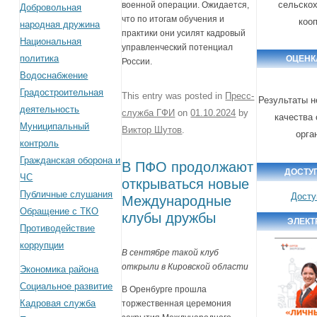
сельско
военной операции. Ожидается,
Добровольная
что по итогам обучения и
коо
народная дружина
практики они усилят кадровый
Национальная
управленческий потенциал
политика
ОЦЕНК
России.
Водоснабжение
Градостроительная
This entry was posted in
Пресс-
Результаты н
деятельность
служба ГФИ
on
01.10.2024
by
качества 
Муниципальный
Виктор Шутов
.
орга
контроль
Гражданская оборона и
В ПФО продолжают
ДОСТУ
ЧС
открываться новые
Публичные слушания
Досту
Международные
Обращение с ТКО
клубы дружбы
ЭЛЕКТ
Противодействие
коррупции
В сентябре такой клуб
открыли в Кировской области
Экономика района
Социальное развитие
В Оренбурге прошла
Кадровая служба
торжественная церемония