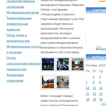
закрытия Международного
Подведомственные
молодежного форума «Евразия
организации
Global» платформы
СЧЕТЧИ
Муниципальный архив
«Росмолодёжь.События».
Территориальная
Участниками форума стали 500
избирательная
лидеров общественных
организаций, блогеров и
комиссия
журналистов, молодых
Орган опеки и
предпринимателей и ученых,
попечительства
участников международных
Муниципальные услуги
культурных и образовательных
и функции
программ из 116 стран мира.
КАЛЕНДА
Отдел
сельскохозяйственного
Октябрь 2024
производства
Пн
Вт
Ср
Финансовое
1
2
управление
7
8
9
14
15
16
21
22
23
Ребят поприветствовал
28
29
30
заместитель полномочного
« С
представителя Президента