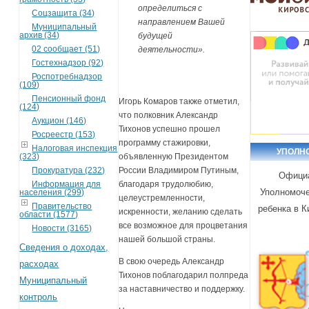
определиться с
Соцзащита (34)
направлением Вашей
Муниципальный
архив (34)
будущей
02 сообщает (51)
деятельности».
Гостехнадзор (92)
Роспотребнадзор
(109)
Пенсионный фонд
Игорь Комаров также отметил,
(124)
что полковник Александр
Аукцион (146)
Тихонов успешно прошел
Росреестр (153)
программу стажировки,
Налоговая инспекция
УПОЛН
(323)
объявленную Президентом
Прокуратура (232)
России Владимиром Путиным,
Офици
Информация для
благодаря трудолюбию,
Уполномоче
населения (299)
целеустремленности,
Правительство
ребенка в К
искренности, желанию сделать
области (1577)
все возможное для процветания
Новости (3165)
нашей большой страны.
Сведения о доходах,
В свою очередь Александр
расходах
Тихонов поблагодарил полпреда
Муниципальный
за наставничество и поддержку.
контроль