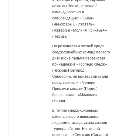
«Сияжар» (Саранск), «Крылья
мечты» (Пенза), а также 3
команды слепых и
слабовидящих: «Юман»
(Чебоксары), «Ижсталь»
(Ижевск) и «Молния Прикамья»
(Пермь).
По результатам матчей среди
следж-хоккейных команд первого
дивизиона пальма первенства
принадлежит «Торпедо следж»
(Нижний Новгород).
Серебряными призерами стали
представители «Молнии
Прикамья следж» (Пермь),
бронзовыми – «Медведи»
(Киров).
В группе следж-хоккейных
команд второго дивизиона
лидером стала дружина хозяев
турнира «Атал». На второй
позиции — «Сияжар» (Саранск),