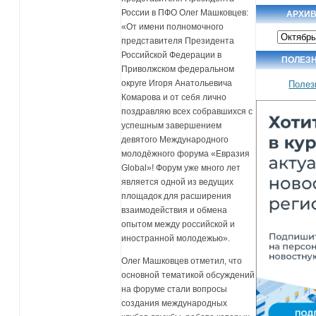
России в ПФО Олег Машковцев:
АРХИВ
«От имени полномочного
Архив
представителя Президента
новостей
Российской Федерации в
ПОЛЕЗ
Приволжском федеральном
округе Игоря Анатольевича
Полез
Комарова и от себя лично
поздравляю всех собравшихся с
успешным завершением
девятого Международного
молодёжного форума «Евразия
Global»! Форум уже много лет
является одной из ведущих
площадок для расширения
взаимодействия и обмена
опытом между российской и
иностранной молодежью».
Олег Машковцев отметил, что
основной тематикой обсуждений
на форуме стали вопросы
создания международных