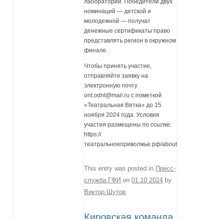
лабораторий. Победители двух
номинаций — детской и
молодежной — получат
денежные сертификаты право
представлять регион в окружном
финале.
Чтобы принять участие,
отправляйте заявку на
электронную почту
ont.odnt@mail.ru с пометкой
«Театральная Вятка» до 15
ноября 2024 года. Условия
участия размещены по ссылке:
https://
театральноеприволжье.рф/about
This entry was posted in
Пресс-
служба ГФИ
on
01.10.2024
by
Виктор Шутов
.
Кировская команда