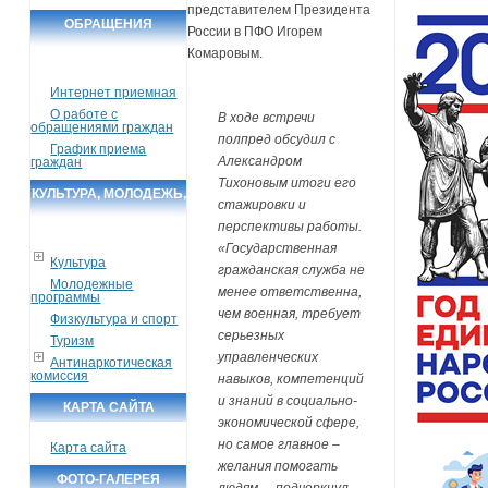
представителем Президента
ОБРАЩЕНИЯ
России в ПФО Игорем
ГРАЖДАН
Комаровым.
Интернет приемная
О работе с
В ходе встречи
обращениями граждан
полпред обсудил с
График приема
Александром
граждан
Тихоновым итоги его
КУЛЬТУРА, МОЛОДЕЖЬ,
стажировки и
СПОРТ, ТУРИЗМ
перспективы работы.
«Государственная
Культура
гражданская служба не
Молодежные
менее ответственна,
программы
чем военная, требует
Физкультура и спорт
серьезных
Туризм
управленческих
Антинаркотическая
комиссия
навыков, компетенций
и знаний в социально-
КАРТА САЙТА
экономической сфере,
но самое главное –
Карта сайта
желания помогать
ФОТО-ГАЛЕРЕЯ
людям, – подчеркнул