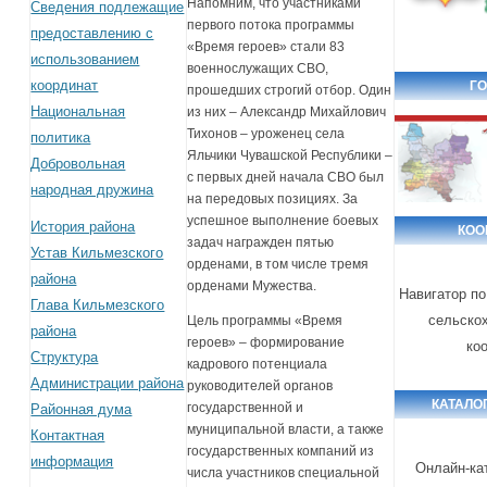
Напомним, что участниками
Сведения подлежащие
первого потока программы
предоставлению с
«Время героев» стали 83
использованием
военнослужащих СВО,
координат
ГО
прошедших строгий отбор. Один
Национальная
из них – Александр Михайлович
Тихонов – уроженец села
политика
Яльчики Чувашской Республики –
Добровольная
с первых дней начала СВО был
народная дружина
на передовых позициях. За
успешное выполнение боевых
История района
КОО
задач награжден пятью
Устав Кильмезского
орденами, в том числе тремя
района
орденами Мужества.
Навигатор п
Глава Кильмезского
сельско
Цель программы «Время
района
героев» – формирование
ко
Структура
кадрового потенциала
Администрации района
руководителей органов
КАТАЛО
государственной и
Районная дума
муниципальной власти, а также
Контактная
государственных компаний из
информация
Онлайн-ка
числа участников специальной