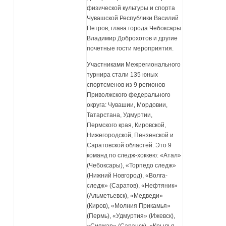
физической культуры и спорта
Чувашской Республики Василий
Петров, глава города Чебоксары
Владимир Доброхотов и другие
почетные гости мероприятия.
Участниками Межрегионального
турнира стали 135 юных
спортсменов из 9 регионов
Приволжского федерального
округа: Чувашии, Мордовии,
Татарстана, Удмуртии,
Пермского края, Кировской,
Нижегородской, Пензенской и
Саратовской областей. Это 9
команд по следж-хоккею: «Атал»
(Чебоксары), «Торпедо следж»
(Нижний Новгород), «Волга-
следж» (Саратов), «Нефтяник»
(Альметьевск), «Медведи»
(Киров), «Молния Прикамья»
(Пермь), «Удмуртия» (Ижевск),