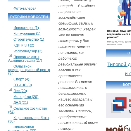
полпред. – У каждого
Фото-галерея
направления
РУБРИКИ НОВОСТЕЙ
госслужбы своя
специфика, задачи и
Инвестиции (1)
возможности. Уверен,
Конкуренция (1)
что по итогам
Строительство (1)
стажировки у Вас
КДН и ЗП (2)
сложилось четкое
Роскомнадзор (2)
понимание, как
О
Правовые акты
работают
Администрации (27)
Типовой д
региональные органы
Областной
природоохранный центр
власти и как
и 
(3)
принимаются
Спорт (4)
решения. Вы также
КОГ
ГО и ЧС (9)
познакомились с
Лес (20)
деятельностью
Молодёжи (20)
нашего аппарата и
ДНД (21)
его основными
Сельское хозяйство
задачами. Надеюсь,
(54)
приобретенные
Кадастровые работы
(30)
навыки и личный опыт
Финансовая
помогут
грамотность (33)