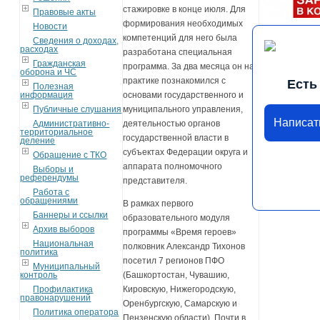
стажировке в конце июля. Для
Правовые акты
формирования необходимых
Новости
компетенций для него была
Сведения о доходах,
расходах
разработана специальная
Гражданская
программа. За два месяца он на
оборона и ЧС
практике познакомился с
Есть
Полезная
основами государственного и
информация
муниципального управления,
Публичные слушания
Написат
деятельностью органов
Административно-
территориальное
государственной власти в
деление
субъектах Федерации округа и
Обращение с ТКО
аппарата полномочного
Выборы и
референдумы
представителя.
Работа с
обращениями
В рамках первого
Баннеры и ссылки
образовательного модуля
Архив выборов
программы «Время героев»
Национальная
полковник Александр Тихонов
политика
посетил 7 регионов ПФО
Муниципальный
(Башкортостан, Чувашию,
контроль
Кировскую, Нижегородскую,
Профилактика
правонарушений
Оренбургскую, Самарскую и
Политика оператора
Пензенскую области). Почти в