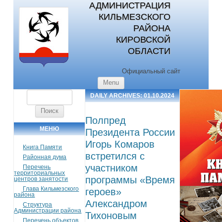
АДМИНИСТРАЦИЯ
КИЛЬМЕЗСКОГО
РАЙОНА
КИРОВСКОЙ
ОБЛАСТИ
Официальный сайт
Skip to content
Menu
Найти:
DAILY ARCHIVES:
01.10.2024
Полпред
МЕНЮ
Президента России
Игорь Комаров
Книга Памяти
встретился с
Районная дума
участником
Перечень
территориальных
программы «Время
центров занятости
Глава Кильмезского
героев»
района
Александром
Структура
Администрации района
Тихоновым
Перечень объектов