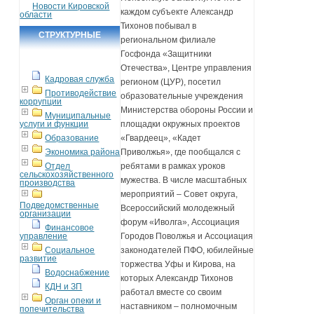
Новости Кировской
каждом субъекте Александр
области
Тихонов побывал в
СТРУКТУРНЫЕ
региональном филиале
ПОДРАЗДЕЛЕНИЯ
Госфонда «Защитники
Отечества», Центре управления
Кадровая служба
регионом (ЦУР), посетил
Противодействие
образовательные учреждения
коррупции
Министерства обороны России и
Муниципальные
площадки окружных проектов
услуги и функции
«Гвардеец», «Кадет
Образование
Приволжья», где пообщался с
Экономика района
ребятами в рамках уроков
Отдел
сельскохозяйственного
мужества. В числе масштабных
производства
мероприятий – Совет округа,
Подведомственные
Всероссийский молодежный
организации
форум «Иволга», Ассоциация
Финансовое
Городов Поволжья и Ассоциация
управление
законодателей ПФО, юбилейные
Социальное
развитие
торжества Уфы и Кирова, на
Водоснабжение
которых Александр Тихонов
КДН и ЗП
работал вместе со своим
Орган опеки и
наставником – полномочным
попечительства