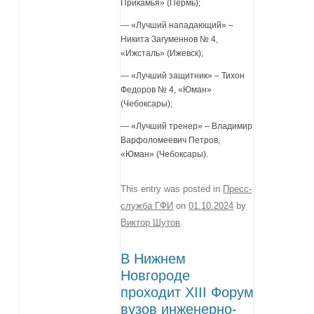
Прикамья» (Пермь);
— «Лучший нападающий» –
Никита Загуменнов № 4,
«Ижсталь» (Ижевск);
— «Лучший защитник» – Тихон
Федоров № 4, «Юман»
(Чебоксары);
— «Лучший тренер» – Владимир
Варфоломеевич Петров,
«Юман» (Чебоксары).
This entry was posted in
Пресс-
служба ГФИ
on
01.10.2024
by
Виктор Шутов
.
В Нижнем
Новгороде
проходит XIII Форум
вузов инженерно-