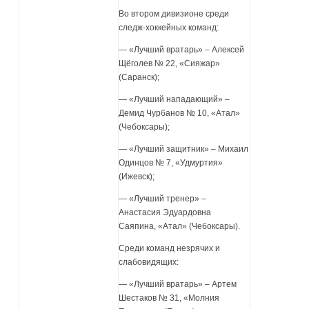
Во втором дивизионе среди
следж-хоккейных команд:
— «Лучший вратарь» – Алексей
Щёголев № 22, «Сияжар»
(Саранск);
— «Лучший нападающий» –
Демид Чурбанов № 10, «Атал»
(Чебоксары);
— «Лучший защитник» – Михаил
Одинцов № 7, «Удмуртия»
(Ижевск);
— «Лучший тренер» –
Анастасия Эдуардовна
Саяпина, «Атал» (Чебоксары).
Среди команд незрячих и
слабовидящих:
— «Лучший вратарь» – Артем
Шестаков № 31, «Молния