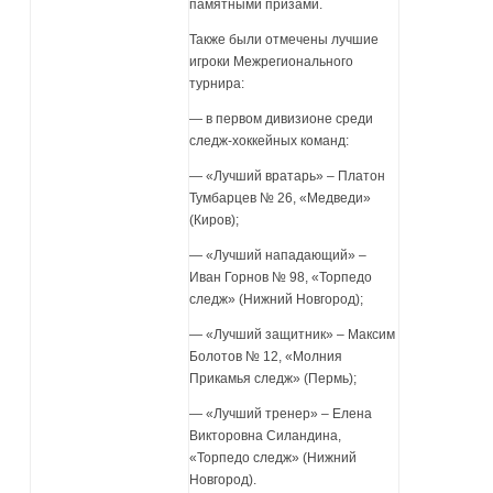
памятными призами.
Также были отмечены лучшие
игроки Межрегионального
турнира:
— в первом дивизионе среди
следж-хоккейных команд:
— «Лучший вратарь» – Платон
Тумбарцев № 26, «Медведи»
(Киров);
— «Лучший нападающий» –
Иван Горнов № 98, «Торпедо
следж» (Нижний Новгород);
— «Лучший защитник» – Максим
Болотов № 12, «Молния
Прикамья следж» (Пермь);
— «Лучший тренер» – Елена
Викторовна Силандина,
«Торпедо следж» (Нижний
Новгород).