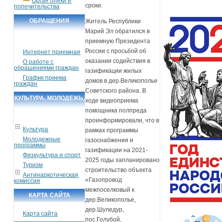
Орган опеки и
сроки.
попечительства
ОБРАЩЕНИЯ
Житель Республики
Марий Эл обратился в
ГРАЖДАН
приемную Президента
России с просьбой об
Интернет приемная
оказании содействия в
О работе с
обращениями граждан
газификации жилых
График приема
домов в дер.Великополье
граждан
Советского района. В
КУЛЬТУРА, МОЛОДЕЖЬ,
ходе видеоприема
помощника полпреда
СПОРТ, ТУРИЗМ
проинформировали, что в
Культура
рамках программы
Молодежные
газоснабжения и
программы
газификации на 2021-
Физкультура и спорт
2025 годы запланировано
Туризм
строительство объекта
Антинаркотическая
«Газопровод
комиссия
межпоселковый к
КАРТА САЙТА
дер.Великополье,
дер.Шуледур,
Карта сайта
пос.Голубой,