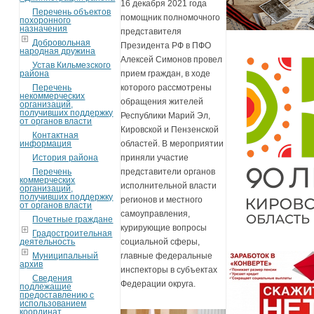
16 декабря 2021 года
Перечень объектов
помощник полномочного
похоронного
назначения
представителя
Добровольная
Президента РФ в ПФО
народная дружина
Алексей Симонов провел
Устав Кильмезского
района
прием граждан, в ходе
Перечень
которого рассмотрены
некоммерческих
обращения жителей
организаций,
получивших поддержку
Республики Марий Эл,
от органов власти
Кировской и Пензенской
Контактная
информация
областей. В мероприятии
История района
приняли участие
Перечень
представители органов
коммерческих
исполнительной власти
организаций,
получивших поддержку
регионов и местного
от органов власти
самоуправления,
Почетные граждане
курирующие вопросы
Градостроительная
деятельность
социальной сферы,
Муниципальный
главные федеральные
архив
инспекторы в субъектах
Сведения
Федерации округа.
подлежащие
предоставлению с
использованием
координат