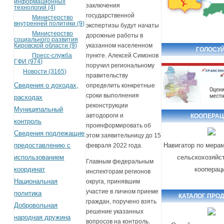
информационных
заключения
технологий (4)
государственной
Министерство
внутренней политики (9)
экспертизы будут начаты
Министерство
дорожные работы в
социального развития
Кировской области (9)
указанном населенном
ГОЛОСУЙ
Пресс-служба
пункте. Алексей Симонов
ГФИ (974)
поручил региональному
Новости (3165)
правительству
Сведения о доходах,
определить конкретные
сроки выполнения
расходах
реконструкции
Муниципальный
автодороги и
КООПЕРА
контроль
проинформировать об
Сведения подлежащие
этом заявительницу до 15
предоставлению с
Навигатор по мера
февраля 2022 года.
использованием
сельскохозяйс
Главным федеральным
координат
кооперац
инспекторам регионов
Национальная
округа, принявшим
участие в личном приеме
политика
КАТАЛОГ ПРО
граждан, поручено взять
Добровольная
решение указанных
народная дружина
вопросов на контроль.