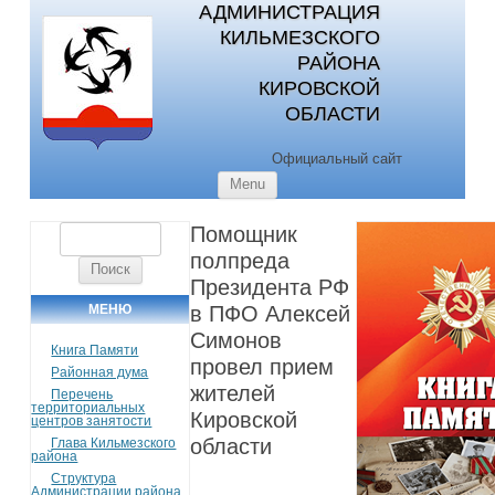
АДМИНИСТРАЦИЯ
КИЛЬМЕЗСКОГО
РАЙОНА
КИРОВСКОЙ
ОБЛАСТИ
Официальный сайт
Skip to content
Menu
Помощник
Найти:
полпреда
Президента РФ
МЕНЮ
в ПФО Алексей
Симонов
Книга Памяти
провел прием
Районная дума
жителей
Перечень
территориальных
Кировской
центров занятости
области
Глава Кильмезского
района
Структура
Администрации района