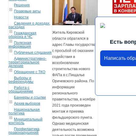
Решения
Правовые акты
Новости
Сведения о доходах,
расходах
Житель Кировской
Гражданская
оборона и ЧС
области обратился в
Есть воп
Полезная
адрес Главы государства
информация
с просьбой об оказании
Публичные слушания
содействия в
Написать об
Административно-
территориальное
возобновлении
деление
строительства нового
Обращение с ТКО
ФАПа в с.Пищалье
Выборы и
Оричевского района. По
референдумы
информации
Работа с
обращениями
регионального
Баннеры и ссылки
правительства, в ноябре
Архив выборов
2021 года произведен
Национальная
монтаж и приемка
политика
фельдшерского пункта.
Муниципальный
контроль
Однако медицинская
Профилактика
деятельность возможна
правонарушений
только после проведения