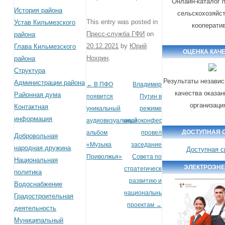
Онлайн-каталог 
История района
сельскохозяйс
This entry was posted in
Устав Кильмезского
кооперати
Пресс-служба ГФИ
on
района
20.12.2021
by
Юрий
Глава Кильмезского
ОЦЕНКА КАЧ
Нохрин
.
района
Структура
Результаты независ
Администрации района
←
В ПФО
Владимир
Post navigation
качества оказан
Районная дума
появится
Путин в
организаци
Контактная
уникальный
режиме
информация
аудиовизуальный
видеоконференции
ДОСТУПНАЯ 
альбом
провел
Добровольная
«Музыка
заседание
народная дружина
Доступная с
Приволжья»
Совета по
Национальная
ЭЛЕКТРОЭН
стратегическому
политика
развитию и
Водоснабжение
национальным
Градостроительная
проектам
→
деятельность
Муниципальный