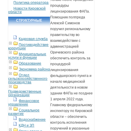
Политика оператора
процедуры
Новости Кировской
лицензирования ФАПа.
области
Помощник полпреда
СТРУКТУРНЫЕ
Алексей Симонов
ПОДРАЗДЕЛЕНИЯ
поручил региональному
правительству во
Кадровая служба
взаимодействии с
Противодействие
администрацией
коррупции
Оричевского района
Муниципальные
услуги и функции
обеспечить контроль за
Образование
процедурой
Экономика района
лицензирования
Отдел
фельдшерского пункта и
сельскохозяйственного
начало медицинской
производства
деятельности в новом
Подведомственные
здании ФАПа не позднее
организации
1 апреля 2022 года.
Финансовое
управление
Главному федеральному
Социальное
инспектору по Кировской
развитие
области – обеспечить
Водоснабжение
контроль исполнения
КДН и ЗП
поручений в указанные