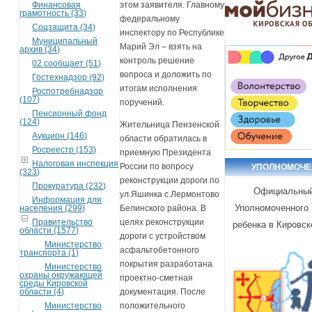
Финансовая
этом заявителя. Главному
грамотность (33)
федеральному
Соцзащита (34)
инспектору по Республике
Муниципальный
Марий Эл – взять на
архив (34)
контроль решение
02 сообщает (51)
вопроса и доложить по
Гостехнадзор (92)
итогам исполнения
Роспотребнадзор
(107)
поручений.
Пенсионный фонд
(124)
Жительница Пензенской
Аукцион (146)
области обратилась в
Росреестр (153)
приемную Президента
Налоговая инспекция
России по вопросу
УПОЛНОМОЧ
(323)
реконструкции дороги по
Прокуратура (232)
Официальный
ул.Яшинка с.Лермонтово
Информация для
Уполномоченного 
населения (299)
Белинского района. В
Правительство
целях реконструкции
ребенка в Кировск
области (1577)
дороги с устройством
Министерство
асфальтобетонного
транспорта (1)
покрытия разработана
Министерство
охраны окружающей
проектно-сметная
среды Кировской
области (4)
документация. После
Министерство
положительного