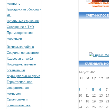
контроль
Гражданская оборона и
ЧС
СЧЕТЧИК ПОС
Публичные слушания
Обращение с ТКО
Противодействие
коррупции
Экономика района
Социальное развитие
Кадровая служба
КАЛЕНДАРЬ Н
Подведомственные
организации
Август 2026
Муниципальный архив
Пн
Вт
Ср
Чт
П
Территориальная
избирательная
3
4
5
6
7
комиссия
10
11
12
13
1
Орган опеки и
17
18
19
20
2
попечительства
24
25
26
27
2