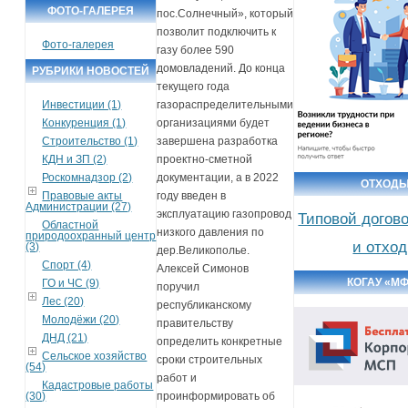
ФОТО-ГАЛЕРЕЯ
пос.Солнечный», который
позволит подключить к
Фото-галерея
газу более 590
домовладений. До конца
РУБРИКИ НОВОСТЕЙ
текущего года
Инвестиции (1)
газораспределительными
Конкуренция (1)
организациями будет
Строительство (1)
завершена разработка
КДН и ЗП (2)
проектно-сметной
Роскомнадзор (2)
документации, а в 2022
ОТХОД
Правовые акты
году введен в
Администрации (27)
эксплуатацию газопровод
Типовой догов
Областной
низкого давления по
природоохранный центр
и отхо
(3)
дер.Великополье.
Спорт (4)
Алексей Симонов
КОГАУ «М
ГО и ЧС (9)
поручил
Лес (20)
республиканскому
Молодёжи (20)
правительству
ДНД (21)
определить конкретные
Сельское хозяйство
сроки строительных
(54)
работ и
Кадастровые работы
(30)
проинформировать об