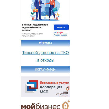
ОТХОДЫ
Типовой договор на ТКО
и отходы
КОГАУ «МФЦ»