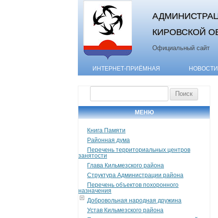
АДМИНИСТРАЦ
КИРОВСКОЙ О
Официальный сайт
ИНТЕРНЕТ-ПРИЁМНАЯ
НОВОСТИ
Найти:
МЕНЮ
Книга Памяти
Районная дума
Перечень территориальных центров
занятости
Глава Кильмезского района
Структура Администрации района
Перечень объектов похоронного
назначения
Добровольная народная дружина
Устав Кильмезского района