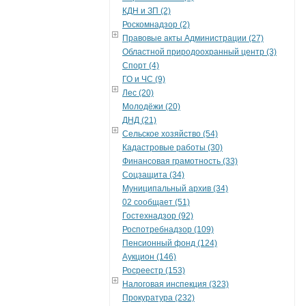
КДН и ЗП (2)
Роскомнадзор (2)
Правовые акты Администрации (27)
Областной природоохранный центр (3)
Спорт (4)
ГО и ЧС (9)
Лес (20)
Молодёжи (20)
ДНД (21)
Сельское хозяйство (54)
Кадастровые работы (30)
Финансовая грамотность (33)
Соцзащита (34)
Муниципальный архив (34)
02 сообщает (51)
Гостехнадзор (92)
Роспотребнадзор (109)
Пенсионный фонд (124)
Аукцион (146)
Росреестр (153)
Налоговая инспекция (323)
Прокуратура (232)