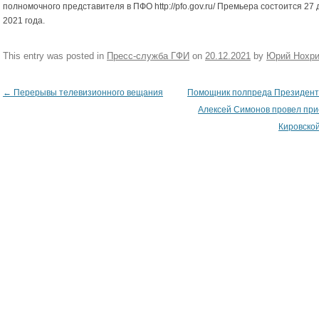
полномочного представителя в ПФО http://pfo.gov.ru/ Премьера состоится 27
2021 года.
This entry was posted in
Пресс-служба ГФИ
on
20.12.2021
by
Юрий Нохр
←
Перерывы телевизионного вещания
Помощник полпреда Президент
Post navigation
Алексей Симонов провел пр
Кировско