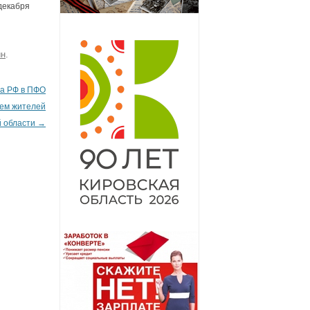
 декабря
ин
.
а РФ в ПФО
ием жителей
й области
→