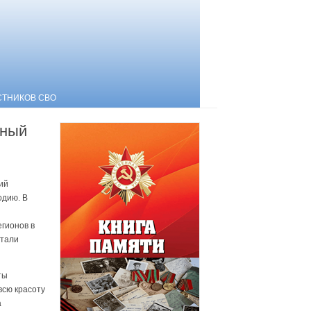
СТНИКОВ СВО
ьный
ий
одию. В
гионов в
стали
ты
всю красоту
а