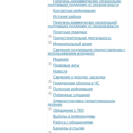
Перечень некоммерческих организаций,
получивших поддержку от органов власти
Контактная информация
История района
Перечень коммерческих организаций,
получивших поддержку от органов власти
Почетные граждане
Градостроительная деятельность
Муниципальный архив
Сведения подлежащие предоставлению с
использованием координат
Решения
Правовые акты
Новости
Сведения о доходах, расходах
Гражданская оборона и ЧС
Полезная информация
Публичные слушания
Административно-территориальное
деление
Обращение с ТКО
Выборы и референдумы
Работа с обращениями
Баннеры и ссылки