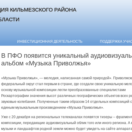
ИЯ КИЛЬМЕЗСКОГО РАЙОНА
БЛАСТИ
Skip to content
ИНВЕСТИЦИОННАЯ ДЕЯТЕЛЬНОСТЬ
ПОДДЕРЖКА УЧА
В ПФО появится уникальный аудиовизуал
альбом «Музыка Приволжья»
«Музыка Приволжья», — мелодия, написанная самой природой». Приволжск
федеральный округ стал первым в стране, где создали свою уникальную мел
основу музыкальной композиции легли преобразованные специалистами
Роскартографии значения высот различных географических объектов всех ре
звуковые колебания. Полученные таким образом 14 отдельных композиций 
единым музыкальным произведением «Музыка Приволжья».
Уже с 20 декабря на региональных телеканалах появятся тизеры – фрагмен
композиции, передающие аудиовизуальный облик того или иного региона. А 
музыки и ландшафтов родной земли можно будет увидеть на сайте аппарат