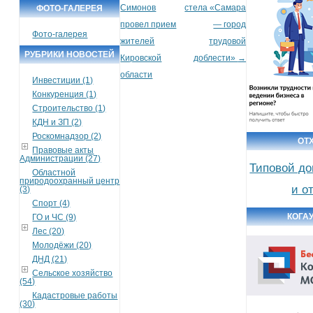
Симонов
стела «Самара
ФОТО-ГАЛЕРЕЯ
провел прием
— город
Фото-галерея
жителей
трудовой
РУБРИКИ НОВОСТЕЙ
Кировской
доблести»
→
области
Инвестиции (1)
Конкуренция (1)
Строительство (1)
КДН и ЗП (2)
Роскомнадзор (2)
ОТ
Правовые акты
Администрации (27)
Типовой до
Областной
природоохранный центр
и о
(3)
Спорт (4)
КОГА
ГО и ЧС (9)
Лес (20)
Молодёжи (20)
ДНД (21)
Сельское хозяйство
(54)
Кадастровые работы
(30)