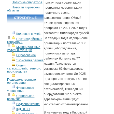
Политика оператора
приступила к реализации
Новости Кировской
программы модернизации
области
первичного звена
СТРУКТУРНЫЕ
здравоохранения. Общий
объем финансирования
ПОДРАЗДЕЛЕНИЯ
программы в 2021-2025 годах
составит 6 миллиардов рублей.
Кадровая служба
За текущий год в медицинские
Противодействие
коррупции
организации поставлено 350
Муниципальные
единиц оборудования,
услуги и функции
пополнился автопарк
Образование
районных больниц на 77
Экономика района
машин. Также ведется
Отдел
сельскохозяйственного
установка 61 фельдшерско-
производства
акушерских пунктов. До 2025
года в регион поступит более
Подведомственные
организации
специализированных
Финансовое
автомобилей, 1600 единиц
управление
оборудования 92 объекта
Социальное
развитие
здравоохранения будут
Водоснабжение
капитально отремонтированы.
КДН и ЗП
В нынешнем году в Кировской