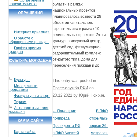
Орган опеки и
попечительства
области в рамках
национальных проектов
ОБРАЩЕНИЯ
планировалось возвести 28
ГРАЖДАН
объектов капитального
строительства в рамках 10
Интернет приемная
региональных проектов. Это и
О работе с
культурно-досуговый центр,
обращениями граждан
детский сад, физкультурно-
График приема
граждан
оздоровительный комплекс
открытого типа, дома для
КУЛЬТУРА, МОЛОДЕЖЬ,
переселения граждан и др.
СПОРТ, ТУРИЗМ
Культура
This entry was posted in
Молодежные
Пресс-служба ГФИ
on
программы
20.12.2021
by
Юрий Нохрин
.
Физкультура и спорт
Туризм
Антинаркотическая
←
Помощник
В ПФО
Post navigation
комиссия
полпреда
открылась
КАРТА САЙТА
Президента РФ
первая 26-
Карта сайта
в ПФО Алексей
метровая