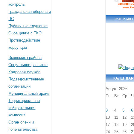
контроль
Гражданская оборона и
ЧС
СЧЕТЧИК
Публичные слушания
Обращение с ТКО
Противодействие
коррупции
Экономика района
Социальное развитие
Кадровая служба
КАЛЕНДАР
Подведомственные
организации
Август 2026
Муниципальный архив
Пн
Вт
Ср
Ч
Территориальная
избирательная
3
4
5
6
комиссия
10
11
12
1
Орган опеки и
17
18
19
2
попечительства
24
25
26
2