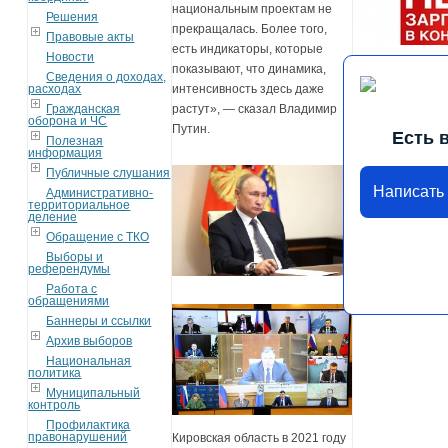
национальным проектам не
Решения
прекращалась. Более того,
Правовые акты
есть индикаторы, которые
Новости
показывают, что динамика,
Сведения о доходах,
расходах
интенсивность здесь даже
Гражданская
растут», — сказал Владимир
оборона и ЧС
Путин.
Есть 
Полезная
информация
Публичные слушания
Написать
Административно-
территориальное
деление
Обращение с ТКО
Выборы и
референдумы
Работа с
обращениями
Баннеры и ссылки
Архив выборов
Национальная
политика
Муниципальный
контроль
Профилактика
правонарушений
Кировская область в 2021 году