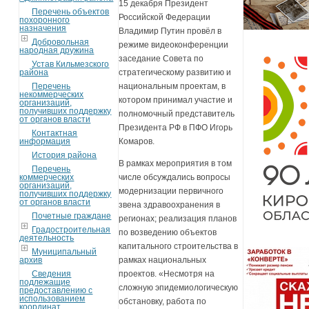
15 декабря Президент
Перечень объектов
Российской Федерации
похоронного
назначения
Владимир Путин провёл в
Добровольная
режиме видеоконференции
народная дружина
заседание Совета по
Устав Кильмезского
района
стратегическому развитию и
Перечень
национальным проектам, в
некоммерческих
котором принимал участие и
организаций,
получивших поддержку
полномочный представитель
от органов власти
Президента РФ в ПФО Игорь
Контактная
информация
Комаров.
История района
В рамках мероприятия в том
Перечень
коммерческих
числе обсуждались вопросы
организаций,
модернизации первичного
получивших поддержку
от органов власти
звена здравоохранения в
Почетные граждане
регионах; реализация планов
Градостроительная
по возведению объектов
деятельность
капитального строительства в
Муниципальный
архив
рамках национальных
Сведения
проектов. «Несмотря на
подлежащие
сложную эпидемиологическую
предоставлению с
использованием
обстановку, работа по
координат