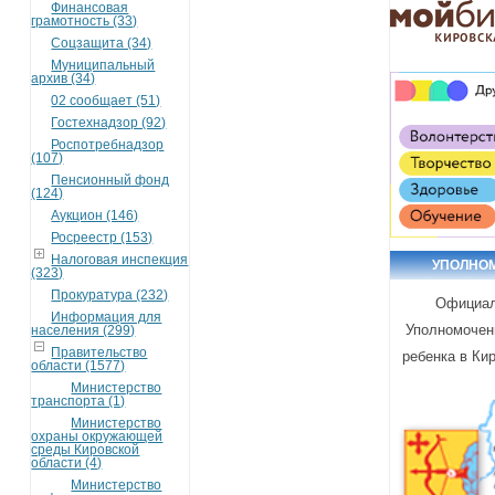
Финансовая
грамотность (33)
Соцзащита (34)
Муниципальный
архив (34)
02 сообщает (51)
Гостехнадзор (92)
Роспотребнадзор
(107)
Пенсионный фонд
(124)
Аукцион (146)
Росреестр (153)
Налоговая инспекция
УПОЛНО
(323)
Прокуратура (232)
Официал
Информация для
Уполномочен
населения (299)
Правительство
ребенка в Ки
области (1577)
Министерство
транспорта (1)
Министерство
охраны окружающей
среды Кировской
области (4)
Министерство