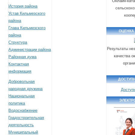
Онлайн-ката
История района
сельскохо
Устав Кильмезского
коопе
района
Глава Кильмезского
ОЦЕНКА
района
Структура
Результаты не
Администрации района
качества о
Районная дума
орган
Контактная
информация
ДОСТУП
Добровольная
народная дружина
Доступ
Национальная
ЭЛЕКТР
политика
Водоснабжение
Градостроительная
деятельность
Муниципальный