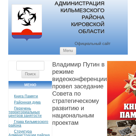
АДМИНИСТРАЦИЯ
КИЛЬМЕЗСКОГО
РАЙОНА
КИРОВСКОЙ
ОБЛАСТИ
Официальный сайт
Skip to content
Menu
Владимир Путин в
Найти:
режиме
видеоконференции
МЕНЮ
провел заседание
Совета по
Книга Памяти
стратегическому
Районная дума
развитию и
Перечень
территориальных
национальным
центров занятости
проектам
Глава Кильмезского
района
Структура
Администрации района