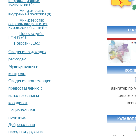
информационных
технологий (4)
Министерство
внутренней политики (9)
Министерство
социального развития
Кировской области (9)
ГОЛ
Пресс-служба
ГФИ (974)
Новости (3165)
Сведения о доходах,
расходах
Муниципальный
КООП
контроль
Сведения подлежащие
предоставлению с
Навигатор по 
использованием
сельскохо
координат
кооп
Национальная
политика
КАТАЛОГ
Добровольная
народная дружина