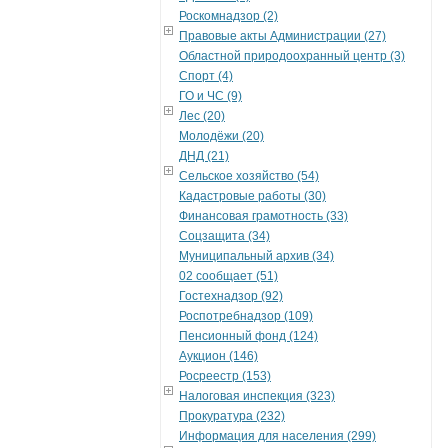
Роскомнадзор (2)
Правовые акты Администрации (27)
Областной природоохранный центр (3)
Спорт (4)
ГО и ЧС (9)
Лес (20)
Молодёжи (20)
ДНД (21)
Сельское хозяйство (54)
Кадастровые работы (30)
Финансовая грамотность (33)
Соцзащита (34)
Муниципальный архив (34)
02 сообщает (51)
Гостехнадзор (92)
Роспотребнадзор (109)
Пенсионный фонд (124)
Аукцион (146)
Росреестр (153)
Налоговая инспекция (323)
Прокуратура (232)
Информация для населения (299)