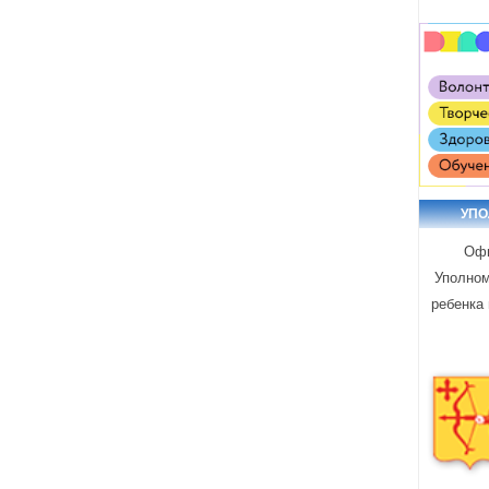
УП
Офи
Уполном
ребенка 