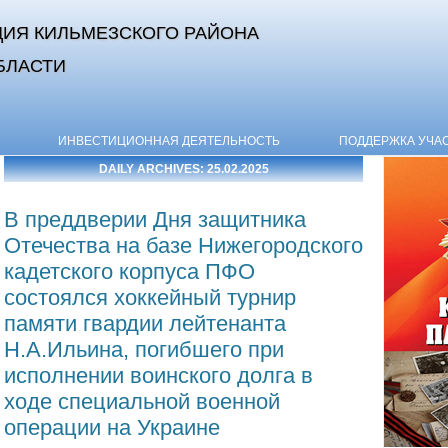
ИЯ КИЛЬМЕЗСКОГО РАЙОНА
БЛАСТИ
Skip to content
ИНВЕСТИЦИОННАЯ ДЕЯТЕЛЬНОСТЬ
ПОДДЕРЖКА УЧА
DAILY ARCHIVES:
25.02.2025
В преддверии Дня защитника
Отечества на базе Нижегородского
кадетского корпуса ПФО
состоялся хоккейный турнир
памяти гвардии лейтенанта
Н.А.Ильина, погибшего при
исполнении воинского долга в
ходе специальной военной
операции на Украине