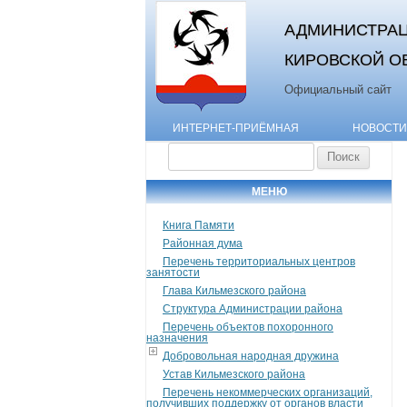
АДМИНИСТРАЦ
КИРОВСКОЙ О
Официальный сайт
ИНТЕРНЕТ-ПРИЁМНАЯ
НОВОСТИ
Найти:
МЕНЮ
Книга Памяти
Районная дума
Перечень территориальных центров
занятости
Глава Кильмезского района
Структура Администрации района
Перечень объектов похоронного
назначения
Добровольная народная дружина
Устав Кильмезского района
Перечень некоммерческих организаций,
получивших поддержку от органов власти