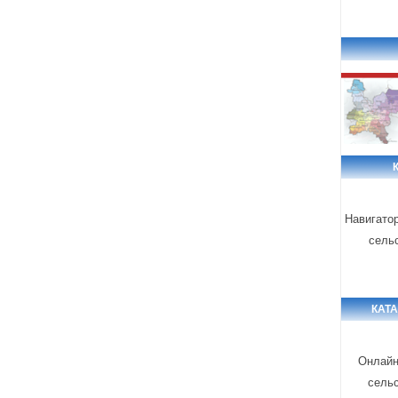
Навигато
сель
КАТ
Онлайн
сель