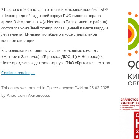
21 февраля 2025 года на открытой хоккейной коробке ГБОУ
«Нижегородский кадетский корпус ПФО имени генерала
армии В.Ф.Маргелова» (д.Истомино Балахнинского района)
состоялся хоккейный турнир, посвященный памяти гвардии
лейтенанта Н.Ильина, погибшего в ходе специальной
военной операции.
В соревнованиях приняли участие хоккейные команды
«Мотор» (г.Заволжье), «Торпедо» ДЮСШ (г.Н.Новгород) и
Нижегородского кадетского корпуса ПФО «Крылатая пехота».
Continue reading
→
This entry was posted in
Пресс-служба ГФИ
on
25.02.2025
by
Анастасия Ахмадеева
.