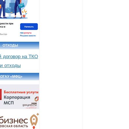
ОТХОДЫ
й договор на ТКО
и отходы
КОГАУ «МФЦ»