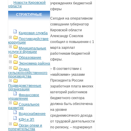
Новости Кировской
учреждениях бюджетной
области
сферы
СТРУКТУРНЫЕ
Сегодня на оперативном
ПОДРАЗДЕЛЕНИЯ
совещании губернатор
Кировской области
Кадровая служба
Александр Соколов
Противодействие
сообщил о повышении с 1
коррупции
марта зарплат
Муниципальные
услуги и функции
работникам бюджетной
Образование
сферы.
Экономика района
– В соответствии с
Отдел
сельскохозяйственного
«майскими» указами
производства
Президента России
Подведомственные
заработная плата многих
организации
категорий работников
Финансовое
бюджетного сектора
управление
должна быть обеспечена
Социальное
развитие
на уровне
Водоснабжение
среднемесячного дохода
КДН и ЗП
от трудовой деятельности
Орган опеки и
по региону, – подчеркнул
попечительства