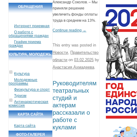
Александр Соколов. – Мы
ОБРАЩЕНИЯ
приняли решение
увеличить фонды оплаты
ГРАЖДАН
труда в среднем на 13%.
Интернет приемная
Continue reading
→
О работе с
обращениями граждан
График приема
This entry was posted in
граждан
Новости
,
Правительство
КУЛЬТУРА, МОЛОДЕЖЬ,
области
on
03.02.2025
by
СПОРТ, ТУРИЗМ
Анастасия Ахмадеева
.
Культура
Молодежные
Руководителям
программы
театральных
Физкультура и спорт
Туризм
студий и
Антинаркотическая
актерам
комиссия
рассказали о
КАРТА САЙТА
работе с
Карта сайта
куклами
ФОТО-ГАЛЕРЕЯ