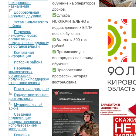
похоронного
обучение на операторов
назначения
дронов.
Добровольная
Служба
народная дружина
ИСКЛЮЧИТЕЛЬНО в
Устав Кильмезского
района
подразделениях БПЛА
Перечень
после обучения.
некоммерческих
организаций,
Выплаты 800 тыс
получивших поддержку
рублей.
от органов власти
Проживание для
Контактная
информация
иногородних на период
История района
обучения.
Перечень
Приобретение
коммерческих
организаций,
профессии, которая
получивших поддержку
востребована.
от органов власти
Почетные граждане
Градостроительная
деятельность
Муниципальный
архив
Сведения
подлежащие
предоставлению с
использованием
координат
Решения