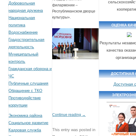
сельскохозяйс
Добровольная
филармонии –
кооперати
народная дружина
Республиканском дворце
культуры».
Национальная
политика
ОЦЕНКА КАЧ
Водоснабжение
Градостроительная
Результаты незави
деятельность
качества оказа
Муниципальный
организац
контроль
Гражданская оборона и
ДОСТУПНАЯ 
ЧС
Публичные слушания
Доступная 
Обращение с ТКО
ЭЛЕКТРОЭН
Противодействие
коррупции
Continue reading
→
Экономика района
Социальное развитие
This entry was posted in
Кадровая служба