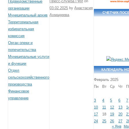
Пресс-служба ГФИ
on
Подведомственные
03.02.2025
by
Анастасия
организации
СЧЕТЧИК ПОС
Ахмадеева
.
Муниципальный архив
Территориальная
избирательная
комиссия
Орган опеки и
попечительства
Муниципальные услуги
и функции
КАЛЕНДАРЬ Н
Отдел
сельскохозяйственного
Февраль 2025
производства
Пн
Вт
Ср
Чт
П
Финансовое
управление
3
4
5
6
7
10
11
12
13
1
17
18
19
20
2
24
25
26
27
2
« Янв
Ма