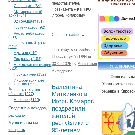
представителем
Соцзащита (34)
Президента РФ в ПФО
Муниципальный
архив (34)
Игорем Комаровым.
02 сообщает (51)
Гостехнадзор (92)
Роспотребнадзор
Continue reading
→
(109)
Пенсионный фонд
(124)
This entry was posted in
Аукцион (146)
Пресс-служба ГФИ
on
Росреестр (153)
03.02.2025
by
Анастасия
Налоговая инспекция
УПОЛНОМОЧ
(323)
Ахмадеева
.
Прокуратура (232)
Официальны
Информация для
Уполномоченного
населения (299)
Валентина
Правительство
ребенка в Кировс
Матвиенко и
области (1577)
Новости (3165)
Игорь Комаров
поздравили
Сведения о доходах,
жителей
расходах
республики с
Муниципальный
95-летием
контроль