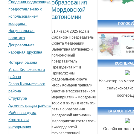
образования
Сведения подлежащие
Мордовской
предоставлению с
автономии
использованием
координат
ГОЛОСУ
Национальная
31 января 2025 года в
Саранске Председатель
политика
Совета Федерации
Добровольная
Валентина Матвиенко и
народная дружина
полномочный
представитель
История района
КООПЕРА
Президента РФ в
Устав Кильмезского
Приволжском
района
федеральном округе
Навигатор по мера
Глава Кильмезского
Игорь Комаров приняли
сельскохозяйс
района
участие в торжественном
кооперац
мероприятии «Мордовия!
Структура
Тобою я живу» в честь 95-
Администрации района
летия образования
КАТАЛОГ ПРО
Районная дума
Мордовской автономии.
Контактная
Мероприятие состоялось
информация
в «Мордовской
Онлайн-каталог 
государственной