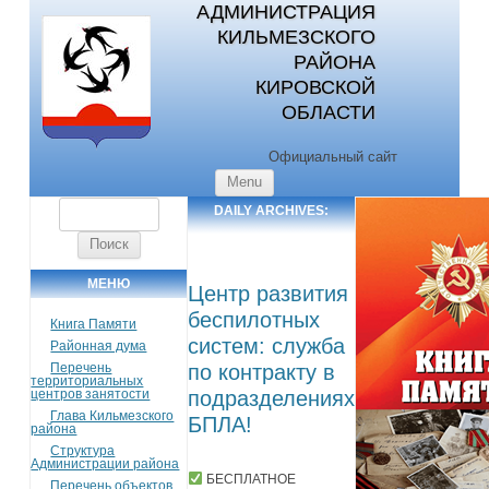
АДМИНИСТРАЦИЯ
КИЛЬМЕЗСКОГО
РАЙОНА
КИРОВСКОЙ
ОБЛАСТИ
Официальный сайт
Skip to content
Menu
Найти:
DAILY ARCHIVES:
03.02.2025
МЕНЮ
Центр развития
беспилотных
Книга Памяти
систем: служба
Районная дума
Перечень
по контракту в
территориальных
центров занятости
подразделениях
Глава Кильмезского
БПЛА!
района
Структура
Администрации района
БЕСПЛАТНОЕ
Перечень объектов