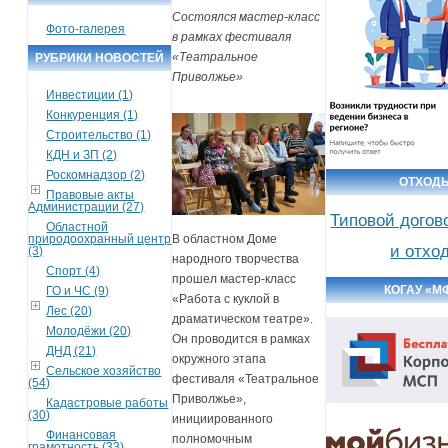
Состоялся мастер-класс
Фото-галерея
в рамках фестиваля
«Театральное
РУБРИКИ НОВОСТЕЙ
Приволжье»
Инвестиции (1)
Конкуренция (1)
Строительство (1)
КДН и ЗП (2)
Роскомнадзор (2)
ОТХОД
Правовые акты
Администрации (27)
Типовой догов
Областной
природоохранный центр
В областном Доме
и отхо
(3)
народного творчества
Спорт (4)
прошел мастер-класс
КОГАУ «М
ГО и ЧС (9)
«Работа с куклой в
Лес (20)
драматическом театре».
Молодёжи (20)
Он проводится в рамках
ДНД (21)
окружного этапа
Сельское хозяйство
фестиваля «Театральное
(54)
Приволжье»,
Кадастровые работы
(30)
инициированного
Финансовая
полномочным
грамотность (33)