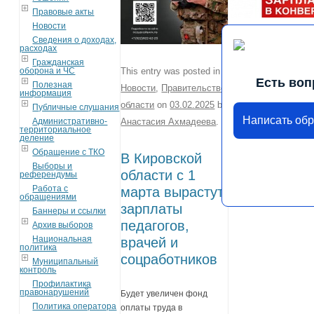
Правовые акты
Новости
Сведения о доходах,
расходах
Гражданская
оборона и ЧС
This entry was posted in
Есть воп
Полезная
Новости
,
Правительство
информация
области
on
03.02.2025
by
Публичные слушания
Написать об
Административно-
Анастасия Ахмадеева
.
территориальное
деление
Обращение с ТКО
В Кировской
Выборы и
области с 1
референдумы
Работа с
марта вырастут
обращениями
зарплаты
Баннеры и ссылки
педагогов,
Архив выборов
Национальная
врачей и
политика
соцработников
Муниципальный
контроль
Профилактика
правонарушений
Будет увеличен фонд
Политика оператора
оплаты труда в