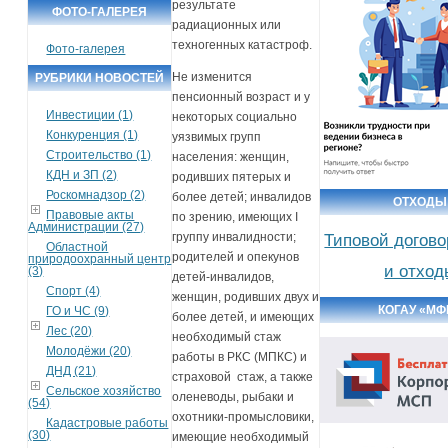
результате
ФОТО-ГАЛЕРЕЯ
радиационных или
техногенных катастроф.
Фото-галерея
Не изменится
РУБРИКИ НОВОСТЕЙ
пенсионный возраст и у
Инвестиции (1)
некоторых социально
Конкуренция (1)
уязвимых групп
Строительство (1)
населения: женщин,
КДН и ЗП (2)
родивших пятерых и
Роскомнадзор (2)
более детей; инвалидов
ОТХОДЫ
Правовые акты
по зрению, имеющих I
Администрации (27)
группу инвалидности;
Типовой догово
Областной
родителей и опекунов
природоохранный центр
и отход
(3)
детей-инвалидов,
Спорт (4)
женщин, родивших двух и
КОГАУ «МФ
ГО и ЧС (9)
более детей, и имеющих
Лес (20)
необходимый стаж
Молодёжи (20)
работы в РКС (МПКС) и
ДНД (21)
страховой стаж, а также
Сельское хозяйство
оленеводы, рыбаки и
(54)
охотники-промысловики,
Кадастровые работы
(30)
имеющие необходимый