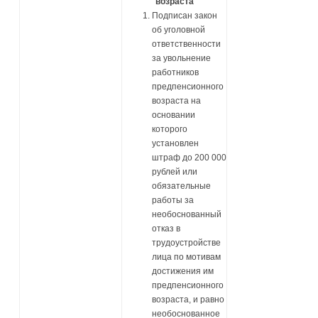
возраста
Подписан закон
об уголовной
ответственности
за увольнение
работников
предпенсионного
возраста на
основании
которого
установлен
штраф до 200 000
рублей или
обязательные
работы за
необоснованный
отказ в
трудоустройстве
лица по мотивам
достижения им
предпенсионного
возраста, и равно
необоснованное