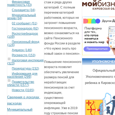
Финансовая
стаж и ряда других
грамотность (33)
категорий. С полным
Соцзащита (34)
перечнем категорий
Муниципальный
работников, которых не
архив (34)
затронет повышение
02 сообщает (51)
пенсионного возраста,
Гостехнадзор (92)
можно ознакомиться на
Роспотребнадзор
(109)
сайте Пенсионного
Пенсионный фонд
фонда России в разделе
(124)
«Что нужно знать про
Аукцион (146)
новый закон о пенсиях».
Росреестр (153)
Налоговая инспекция
УПОЛНОМОЧЕ
Повышение пенсионного
(323)
возраста позволит
Прокуратура (232)
Официальный
обеспечить увеличение
Информация для
Уполномоченного 
населения (299)
размера пенсий для
Правительство
неработающих
ребенка в Кировск
области (1577)
пенсионеров за счет
Новости (3165)
индексации,
Сведения о доходах,
существенно
опережающей
расходах
инфляцию. Уже в 2019
Муниципальный
году страховые пенсии