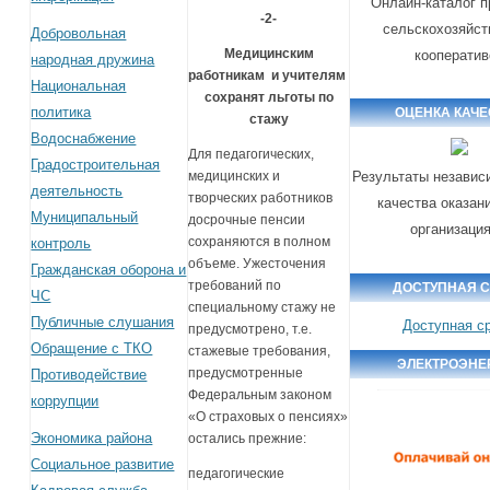
Онлайн-каталог п
-2-
сельскохозяйс
Добровольная
Медицинским
кооператив
народная дружина
работникам и учителям
Национальная
сохранят льготы по
политика
ОЦЕНКА КАЧЕ
стажу
Водоснабжение
Для педагогических,
Градостроительная
Результаты независ
медицинских и
деятельность
творческих работников
качества оказан
Муниципальный
досрочные пенсии
организаци
сохраняются в полном
контроль
объеме. Ужесточения
Гражданская оборона и
требований по
ДОСТУПНАЯ 
ЧС
специальному стажу не
Публичные слушания
Доступная с
предусмотрено, т.е.
Обращение с ТКО
стажевые требования,
ЭЛЕКТРОЭНЕ
предусмотренные
Противодействие
Федеральным законом
коррупции
«О страховых о пенсиях»
Экономика района
остались прежние:
Социальное развитие
педагогические