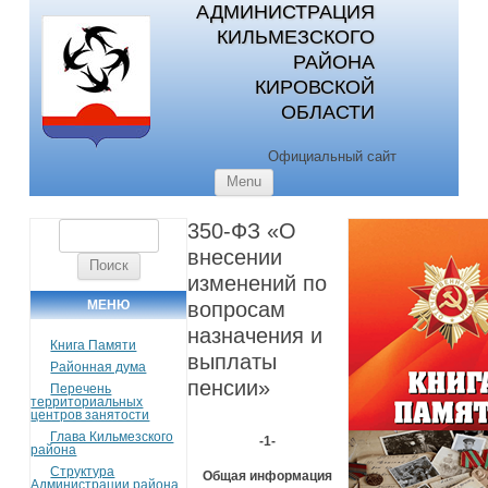
АДМИНИСТРАЦИЯ
КИЛЬМЕЗСКОГО
РАЙОНА
КИРОВСКОЙ
ОБЛАСТИ
Официальный сайт
Skip to content
Menu
350-ФЗ «О
Найти:
внесении
изменений по
МЕНЮ
вопросам
назначения и
Книга Памяти
выплаты
Районная дума
пенсии»
Перечень
территориальных
центров занятости
Глава Кильмезского
-1-
района
Структура
Общая информация
Администрации района