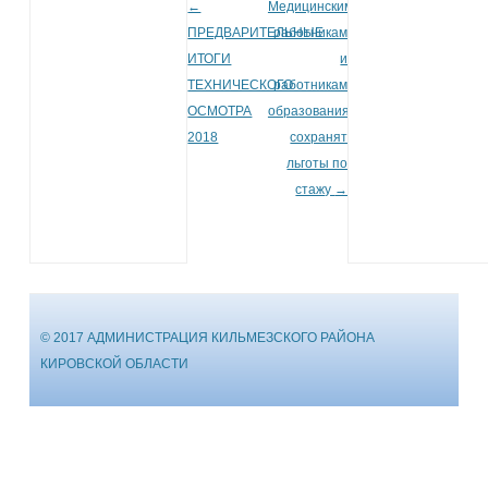
←
Медицинским
Post navigation
ПРЕДВАРИТЕЛЬНЫЕ
работникам
ИТОГИ
и
ТЕХНИЧЕСКОГО
работникам
ОСМОТРА
образования
2018
сохранят
льготы по
стажу
→
© 2017 АДМИНИСТРАЦИЯ КИЛЬМЕЗСКОГО РАЙОНА
КИРОВСКОЙ ОБЛАСТИ