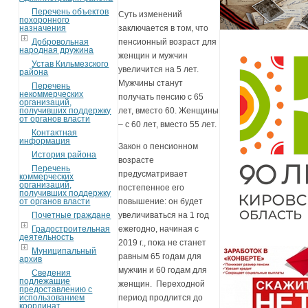
Перечень объектов
Суть изменений
похоронного
назначения
заключается в том, что
Добровольная
пенсионный возраст для
народная дружина
женщин и мужчин
Устав Кильмезского
увеличится на 5 лет.
района
Мужчины станут
Перечень
некоммерческих
получать пенсию с 65
организаций,
получивших поддержку
лет, вместо 60. Женщины
от органов власти
– с 60 лет, вместо 55 лет.
Контактная
информация
Закон о пенсионном
История района
возрасте
Перечень
предусматривает
коммерческих
организаций,
постепенное его
получивших поддержку
от органов власти
повышение: он будет
Почетные граждане
увеличиваться на 1 год
Градостроительная
ежегодно, начиная с
деятельность
2019 г., пока не станет
Муниципальный
равным 65 годам для
архив
мужчин и 60 годам для
Сведения
подлежащие
женщин. Переходной
предоставлению с
использованием
период продлится до
координат