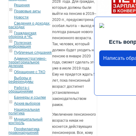
2028 года. Для граждан,
Решения
которые должны были
Правовые акты
выйти на пенсию в 2019–
Новости
2020 гг., предусмотрена
Сведения о доходах,
особая льгота – выход на
расходах
полгода раньше нового
Гражданская
оборона и ЧС
пенсионного возраста.
Есть воп
Полезная
Так, человек, который
информация
должен будет уходить на
Публичные слушания
пенсию в январе 2020
Написать обр
Административно-
территориальное
года, сможет сделать это
деление
уже в июле 2019 года.
Обращение с ТКО
Ему не придется ждать 5
Выборы и
лет, пока пенсионный
референдумы
возраст достигнет
Работа с
обращениями
установленных
Баннеры и ссылки
законодательством
Архив выборов
рамок.
Национальная
политика
Увеличение пенсионного
Муниципальный
возраста никак не
контроль
коснется действующих
Профилактика
правонарушений
пенсионеров. Все, кому