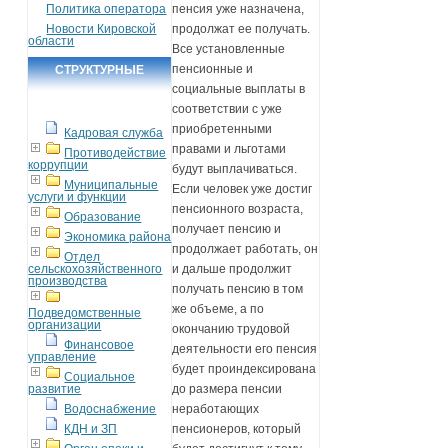
Политика оператора
пенсия уже назначена,
Новости Кировской
продолжат ее получать.
области
Все установленные
пенсионные и
СТРУКТУРНЫЕ
социальные выплаты в
ПОДРАЗДЕЛЕНИЯ
соответствии с уже
приобретенными
Кадровая служба
правами и льготами
Противодействие
коррупции
будут выплачиваться.
Муниципальные
Если человек уже достиг
услуги и функции
пенсионного возраста,
Образование
получает пенсию и
Экономика района
продолжает работать, он
Отдел
сельскохозяйственного
и дальше продолжит
производства
получать пенсию в том
же объеме, а по
Подведомственные
организации
окончанию трудовой
Финансовое
деятельности его пенсия
управление
будет проиндексирована
Социальное
развитие
до размера пенсии
Водоснабжение
неработающих
КДН и ЗП
пенсионеров, который