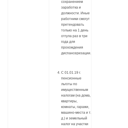
сохранением
заработка и
должности. Иные
работники смогут
претендовать
только на 1 день
отгула раз в три
года для
прохождения
диспансеризации.
С 01.01.19 г.
пенсионные
льготы по
имущественным
налогам (на дома,
квартиры,
комнаты, гаражи,
машино-места и т.
д.) и земельный
налог на участки