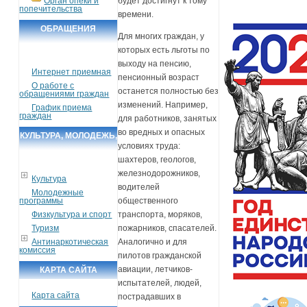
Орган опеки и
будет достигнут к тому
попечительства
времени.
ОБРАЩЕНИЯ
Для многих граждан, у
ГРАЖДАН
которых есть льготы по
выходу на пенсию,
Интернет приемная
пенсионный возраст
О работе с
останется полностью без
обращениями граждан
изменений. Например,
График приема
граждан
для работников, занятых
во вредных и опасных
КУЛЬТУРА, МОЛОДЕЖЬ,
условиях труда:
СПОРТ, ТУРИЗМ
шахтеров, геологов,
железнодорожников,
Культура
водителей
Молодежные
программы
общественного
Физкультура и спорт
транспорта, моряков,
Туризм
пожарников, спасателей.
Антинаркотическая
Аналогично и для
комиссия
пилотов гражданской
авиации, летчиков-
КАРТА САЙТА
испытателей, людей,
Карта сайта
пострадавших в