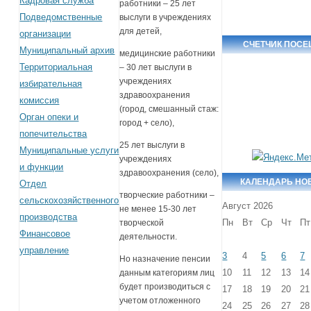
Кадровая служба
работники – 25 лет
Подведомственные
выслуги в учреждениях
для детей,
организации
СЧЕТЧИК ПОС
Муниципальный архив
медицинские работники
Территориальная
– 30 лет выслуги в
учреждениях
избирательная
здравоохранения
комиссия
(город, смешанный стаж:
Орган опеки и
город + село),
попечительства
25 лет выслуги в
Муниципальные услуги
учреждениях
и функции
здравоохранения (село),
КАЛЕНДАРЬ НО
Отдел
творческие работники –
сельскохозяйственного
Август 2026
не менее 15-30 лет
производства
Пн
Вт
Ср
Чт
Пт
творческой
Финансовое
деятельности.
управление
3
4
5
6
7
Но назначение пенсии
10
11
12
13
14
данным категориям лиц
будет производиться с
17
18
19
20
21
учетом отложенного
24
25
26
27
28