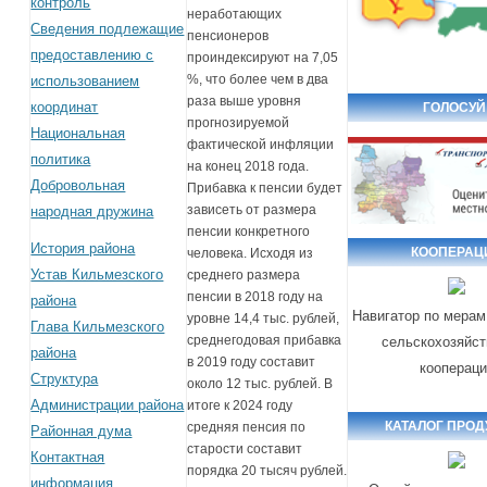
контроль
неработающих
Сведения подлежащие
пенсионеров
предоставлению с
проиндексируют на 7,05
%, что более чем в два
использованием
раза выше уровня
координат
ГОЛОСУЙ
прогнозируемой
Национальная
фактической инфляции
политика
на конец 2018 года.
Добровольная
Прибавка к пенсии будет
зависеть от размера
народная дружина
пенсии конкретного
История района
КООПЕРАЦ
человека. Исходя из
Устав Кильмезского
среднего размера
пенсии в 2018 году на
района
Навигатор по мерам
уровне 14,4 тыс. рублей,
Глава Кильмезского
среднегодовая прибавка
сельскохозяйс
района
в 2019 году составит
кооперац
Структура
около 12 тыс. рублей. В
Администрации района
итоге к 2024 году
КАТАЛОГ ПРОД
средняя пенсия по
Районная дума
старости составит
Контактная
порядка 20 тысяч рублей.
информация