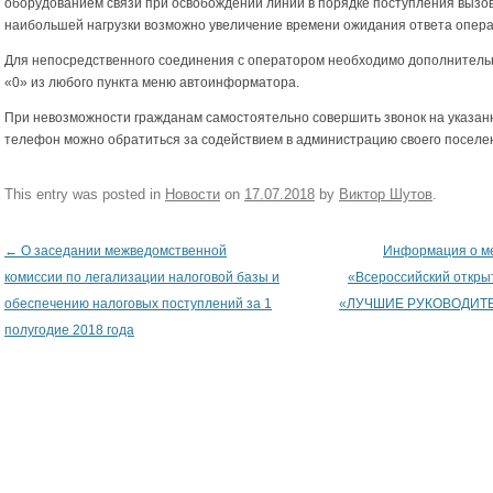
оборудованием связи при освобождении линии в порядке поступления вызов
наибольшей нагрузки возможно увеличение времени ожидания ответа опера
Для непосредственного соединения с оператором необходимо дополнитель
«0» из любого пункта меню автоинформатора.
При невозможности гражданам самостоятельно совершить звонок на указа
телефон можно обратиться за содействием в администрацию своего поселе
This entry was posted in
Новости
on
17.07.2018
by
Виктор Шутов
.
←
О заседании межведомственной
Информация о м
Post navigation
комиссии по легализации налоговой базы и
«Всероссийский откры
обеспечению налоговых поступлений за 1
«ЛУЧШИЕ РУКОВОДИТЕ
полугодие 2018 года