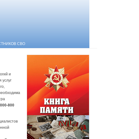
СТНИКОВ СВО
огий и
 услуг
го,
 необходима
тра
1000-800
ециалистов
онной