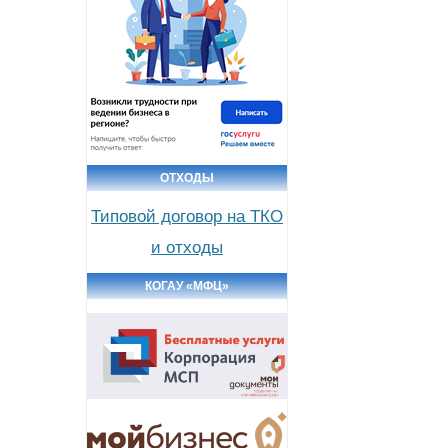
ОТХОДЫ
Типовой договор на ТКО
и отходы
КОГАУ «МФЦ»