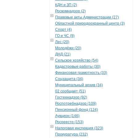
КДН и ЗП (2)
Роскомнадзор (2)
Правовые акты Администрации (27)
Областной природоохранный центр (3)
Спорт (4)
ГО и ЧС (9)
Лес (20)
Молодёжи (20)
ДНД (21)
Сельское хозяйство (54)
Кадастровые работы (30)
Финансовая грамотность (33)
Соцзащита (34)
Муниципальный архив (34)
02 сообщает (51)
Гостехнадзор (92)
Роспотребнадзор (109)
Пенсионный фонд (124)
Аукцион (146)
Росреестр (153)
Налоговая инспекция (323)
Прокуратура (232)