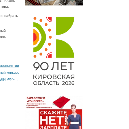
а. В часы
тора.
но набрать
нный
ния.
ероприятии
тый конкурс
ЛИ РФ”»
→