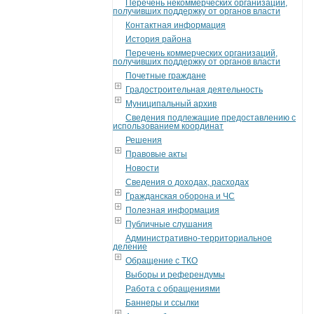
Перечень некоммерческих организаций,
получивших поддержку от органов власти
Контактная информация
История района
Перечень коммерческих организаций,
получивших поддержку от органов власти
Почетные граждане
Градостроительная деятельность
Муниципальный архив
Сведения подлежащие предоставлению с
использованием координат
Решения
Правовые акты
Новости
Сведения о доходах, расходах
Гражданская оборона и ЧС
Полезная информация
Публичные слушания
Административно-территориальное
деление
Обращение с ТКО
Выборы и референдумы
Работа с обращениями
Баннеры и ссылки