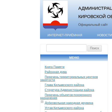
АДМИНИСТРАЦ
КИРОВСКОЙ О
Официальный сайт
ИНТЕРНЕТ-ПРИЁМНАЯ
НОВОСТИ
Найти:
МЕНЮ
Книга Памяти
Районная дума
Перечень территориальных центров
занятости
Глава Кильмезского района
Структура Администрации района
Перечень объектов похоронного
назначения
Добровольная народная дружина
Устав Кильмезского района