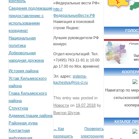
контроль
«Федеральные вести РФ»:
Сведения подлежащие
http://
предоставлению с
ФедеральныеВести.РФ
Навигация в поисковой
использованием
строке Яндекс:
координат
ГОЛОС
Национальная
Лучшие руководители РФ
конкурс
политика
Добровольная
Отдел консультаций: Тел.
народная дружина
+7(495) 763-11-91 (с 10.00
до 17.00 по Мск. времени)
История района
КООПЕР
Эл. адрес:
sistema-
Устав Кильмезского
kachestva@ros-ci.ru
района
Навигатор по ме
Глава Кильмезского
сельскохозя
This entry was posted in
района
коопер
Новости
on
19.07.2018
by
Структура
Виктор Шутов
.
Администрации района
КАТАЛОГ ПР
Районная дума
←
Как
Проверить
Post navigation
Контактная
разрешить
электронную
информация