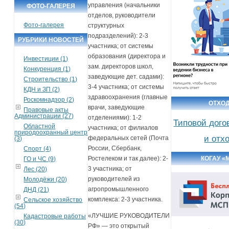
управления (начальники
ФОТО-ГАЛЕРЕЯ
отделов, руководители
Фото-галерея
структурных
подразделений): 2-3
РУБРИКИ НОВОСТЕЙ
участника; от системы
образования (директора и
Инвестиции (1)
зам. директоров школ,
Конкуренция (1)
заведующие дет. садами):
Строительство (1)
3-4 участника; от системы
КДН и ЗП (2)
здравоохранения (главные
Роскомнадзор (2)
ОТХО
врачи, заведующие
Правовые акты
Администрации (27)
отделениями): 1-2
Типовой дого
Областной
участника; от филиалов
природоохранный центр
и отх
федеральных сетей (Почта
(3)
России, Сбербанк,
Спорт (4)
КОГАУ «
Ростелеком и так далее): 2-
ГО и ЧС (9)
3 участника; от
Лес (20)
руководителей из
Молодёжи (20)
агропромышленного
ДНД (21)
комплекса: 2-3 участника.
Сельское хозяйство
(54)
«ЛУЧШИЕ РУКОВОДИТЕЛИ
Кадастровые работы
(30)
РФ» — это открытый