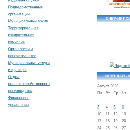
Кадровая служба
Подведомственные
организации
СЧЕТЧИК ПО
Муниципальный архив
Территориальная
избирательная
комиссия
Орган опеки и
попечительства
Муниципальные услуги
и функции
КАЛЕНДАРЬ 
Отдел
сельскохозяйственного
Август 2026
производства
Пн
Вт
Ср
Чт
Финансовое
управление
3
4
5
6
10
11
12
13
17
18
19
20
24
25
26
27