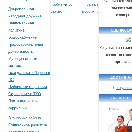
Онлайн-катало
проблемы со
подпись
сельскохозя
Добровольная
связью
просто
→
коопера
народная дружина
Национальная
политика
ОЦЕНКА КА
Водоснабжение
Градостроительная
Результаты незав
деятельность
качества оказ
Муниципальный
организа
контроль
Гражданская оборона и
ДОСТУПНАЯ
ЧС
Публичные слушания
Доступная
Обращение с ТКО
ЭЛЕКТРОЭ
Противодействие
коррупции
Экономика района
Социальное развитие