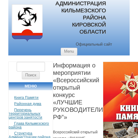
АДМИНИСТРАЦИЯ
КИЛЬМЕЗСКОГО
РАЙОНА
КИРОВСКОЙ
ОБЛАСТИ
Официальный сайт
Skip to content
Menu
Информация о
Найти:
мероприятии
«Всероссийский
МЕНЮ
открытый
конкурс
Книга Памяти
«ЛУЧШИЕ
Районная дума
РУКОВОДИТЕЛИ
Перечень
территориальных
РФ”»
центров занятости
Глава Кильмезского
района
Всероссийский открытый
Структура
Администрации района