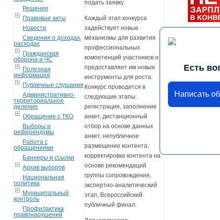
подать заявку.
Решения
Правовые акты
Каждый этап конкурса
Новости
задействует новые
Сведения о доходах,
механизмы для развития
расходах
профессиональных
Гражданская
компетенций участников и
оборона и ЧС
Есть во
предоставляет им новые
Полезная
информация
инструменты для роста.
Публичные слушания
Конкурс проводится в
Написать о
Административно-
следующие этапы:
территориальное
деление
регистрация, заполнение
Обращение с ТКО
анкет, дистанционный
Выборы и
отбор на основе данных
референдумы
анкет, непубличное
Работа с
размещение контента,
обращениями
корректировка контента на
Баннеры и ссылки
основе рекомендаций
Архив выборов
группы сопровождения,
Национальная
политика
экспертно-аналитический
Муниципальный
этап, Всероссийский
контроль
публичный финал.
Профилактика
правонарушений