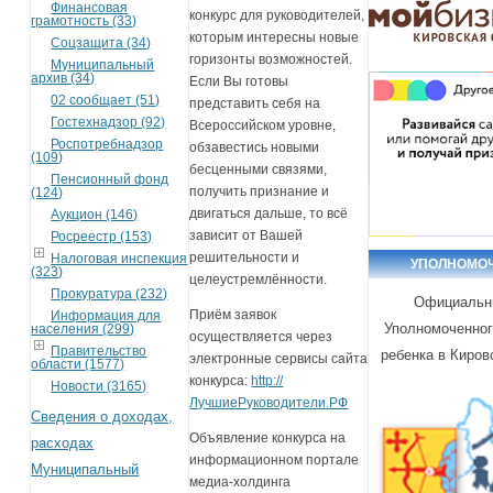
Финансовая
конкурс для руководителей,
грамотность (33)
которым интересны новые
Соцзащита (34)
горизонты возможностей.
Муниципальный
архив (34)
Если Вы готовы
02 сообщает (51)
представить себя на
Гостехнадзор (92)
Всероссийском уровне,
Роспотребнадзор
обзавестись новыми
(109)
бесценными связями,
Пенсионный фонд
получить признание и
(124)
двигаться дальше, то всё
Аукцион (146)
зависит от Вашей
Росреестр (153)
решительности и
Налоговая инспекция
УПОЛНОМО
(323)
целеустремлённости.
Прокуратура (232)
Официальн
Приём заявок
Информация для
Уполномоченног
населения (299)
осуществляется через
Правительство
ребенка в Киров
электронные сервисы сайта
области (1577)
конкурса:
http://
Новости (3165)
ЛучшиеРуководители.РФ
Сведения о доходах,
Объявление конкурса на
расходах
информационном портале
Муниципальный
медиа-холдинга