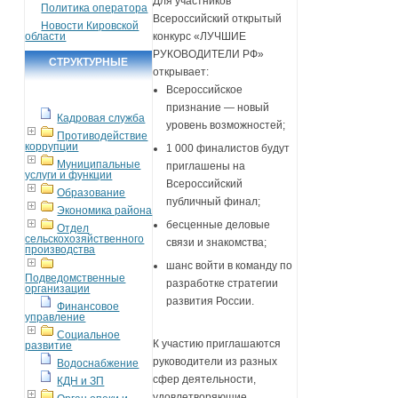
Для участников
Политика оператора
Всероссийский открытый
Новости Кировской
области
конкурс «ЛУЧШИЕ
РУКОВОДИТЕЛИ РФ»
СТРУКТУРНЫЕ
открывает:
ПОДРАЗДЕЛЕНИЯ
Всероссийское
признание — новый
Кадровая служба
уровень возможностей;
Противодействие
коррупции
1 000 финалистов будут
Муниципальные
приглашены на
услуги и функции
Всероссийский
Образование
публичный финал;
Экономика района
бесценные деловые
Отдел
сельскохозяйственного
связи и знакомства;
производства
шанс войти в команду по
Подведомственные
разработке стратегии
организации
развития России.
Финансовое
управление
Социальное
К участию приглашаются
развитие
руководители из разных
Водоснабжение
сфер деятельности,
КДН и ЗП
удовлетворяющие