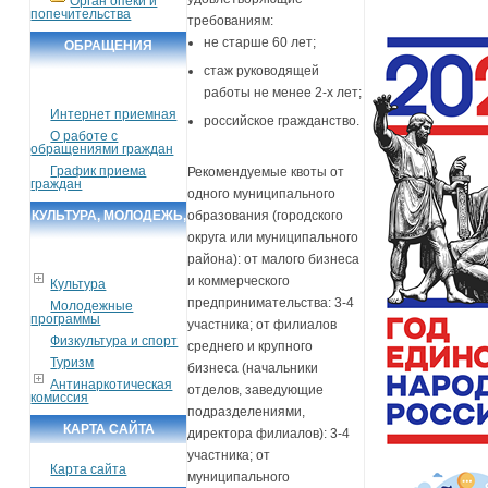
Орган опеки и
попечительства
требованиям:
не старше 60 лет;
ОБРАЩЕНИЯ
стаж руководящей
ГРАЖДАН
работы не менее 2-х лет;
Интернет приемная
российское гражданство.
О работе с
обращениями граждан
График приема
Рекомендуемые квоты от
граждан
одного муниципального
КУЛЬТУРА, МОЛОДЕЖЬ,
образования (городского
округа или муниципального
СПОРТ, ТУРИЗМ
района): от малого бизнеса
и коммерческого
Культура
предпринимательства: 3-4
Молодежные
программы
участника; от филиалов
Физкультура и спорт
среднего и крупного
Туризм
бизнеса (начальники
Антинаркотическая
отделов, заведующие
комиссия
подразделениями,
КАРТА САЙТА
директора филиалов): 3-4
участника; от
Карта сайта
муниципального