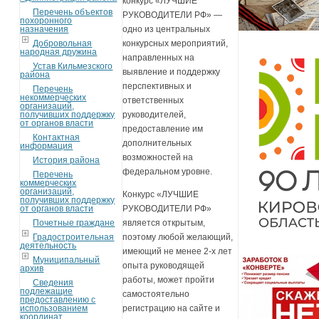
конкурс «ЛУЧШИЕ
Перечень объектов
РУКОВОДИТЕЛИ РФ» —
похоронного
назначения
одно из центральных
Добровольная
конкурсных мероприятий,
народная дружина
направленных на
Устав Кильмезского
выявление и поддержку
района
перспективных и
Перечень
некоммерческих
ответственных
организаций,
получивших поддержку
руководителей,
от органов власти
предоставление им
Контактная
дополнительных
информация
возможностей на
История района
федеральном уровне.
Перечень
коммерческих
организаций,
Конкурс «ЛУЧШИЕ
получивших поддержку
от органов власти
РУКОВОДИТЕЛИ РФ»
Почетные граждане
является открытым,
Градостроительная
поэтому любой желающий,
деятельность
имеющий не менее 2-х лет
Муниципальный
опыта руководящей
архив
работы, может пройти
Сведения
подлежащие
самостоятельно
предоставлению с
использованием
регистрацию на сайте и
координат