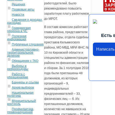
работодателей. Было
Решения
рекомендовано повысить
Правовые акты
заработную плату работников
Новости
до МРОТ.
Сведения о доходах,
расходах
В составе комиссии работают
Гражданская
оборона и ЧС
глава района, представители
Есть 
Полезная
прокуратуры, отдела судебных
информация
приставов Кильмезского
Публичные слушания
района, МО МВД, МРИ ФНС №
Написать
Административно-
территориальное
10 по Кировской области и
деление
специалисты администрации
Обращение с ТКО
района по финансам, налогам
Выборы и
и сборам. За 1 полугодие 2018
референдумы
года были приглашены 48
Работа с
обращениями
должников, из которых
Баннеры и ссылки
организаций – 9,
Архив выборов
индивидуальных
Национальная
предпринимателей – 33,
политика
физических лиц — 6. Из
Муниципальный
контроль
приглашенных должников,
Профилактика
количество не явившихся на
правонарушений
заседания, составило – 20 или