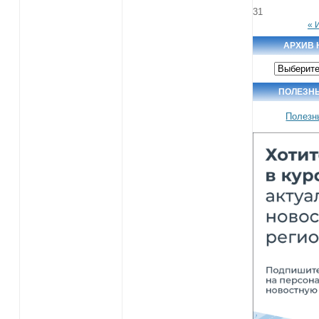
31
« 
АРХИВ 
Архив
новостей
ПОЛЕЗН
Полезн