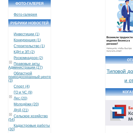
ФОТО-ГАЛЕРЕЯ
Фото-галерея
РУБРИКИ НОВОСТЕЙ
Инвестиции (1)
Конкуренция (1)
Строительство (1)
КДН и ЗП (2)
Роскомнадзор (2)
ОТ
Правовые акты
Администрации (27)
Типовой до
Областной
природоохранный центр
и о
(3)
Спорт (4)
КОГА
ГО и ЧС (9)
Лес (20)
Молодёжи (20)
ДНД (21)
Сельское хозяйство
(54)
Кадастровые работы
(30)