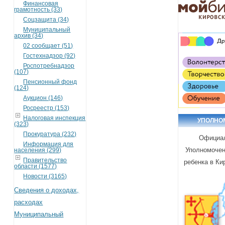
Финансовая
грамотность (33)
Соцзащита (34)
Муниципальный
архив (34)
02 сообщает (51)
Гостехнадзор (92)
Роспотребнадзор
(107)
Пенсионный фонд
(124)
Аукцион (146)
Росреестр (153)
Налоговая инспекция
УПОЛНО
(323)
Прокуратура (232)
Официа
Информация для
Уполномочен
населения (299)
Правительство
ребенка в Ки
области (1577)
Новости (3165)
Сведения о доходах,
расходах
Муниципальный