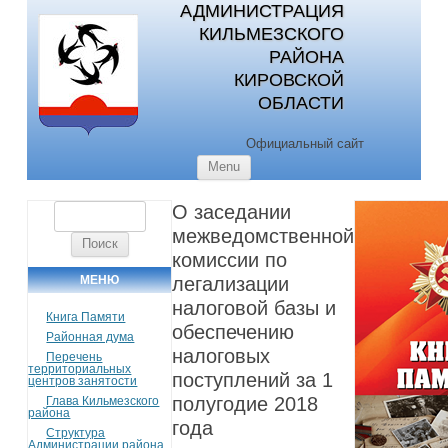
АДМИНИСТРАЦИЯ
КИЛЬМЕЗСКОГО
РАЙОНА
КИРОВСКОЙ
ОБЛАСТИ
Официальный сайт
Skip to content
Menu
О заседании
Найти:
межведомственной
комиссии по
МЕНЮ
легализации
налоговой базы и
Книга Памяти
обеспечению
Районная дума
налоговых
Перечень
территориальных
поступлений за 1
центров занятости
полугодие 2018
Глава Кильмезского
района
года
Структура
Администрации района