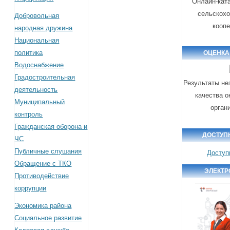
Онлайн-кат
сельскох
Добровольная
кооп
народная дружина
Национальная
политика
ОЦЕНКА
Водоснабжение
Градостроительная
Результаты не
деятельность
качества о
Муниципальный
орган
контроль
Гражданская оборона и
ДОСТУП
ЧС
Публичные слушания
Доступ
Обращение с ТКО
ЭЛЕКТР
Противодействие
коррупции
Экономика района
Социальное развитие