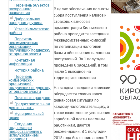
Перечень объектов
похоронного
В целях обеспечения полноты
назначения
сбора поступления налогов и
Добровольная
страховых взносов в
народная дружина
администрации Кильмезского
Устав Кильмезского
района
района проводятся заседания
Перечень
межведомственных комиссий
некоммерческих
организаций,
по легализации налоговой
получивших поддержку
базы и обеспечения налоговых
от органов власти
поступлений. За 1 полугодие
Контактная
информация
проведено 6 заседаний, в том
История района
числе 1 выездное на
Перечень
территорию поселения.
коммерческих
организаций,
получивших поддержку
На каждом заседании комиссии
от органов власти
обсуждается сложившаяся
Почетные граждане
финансовая ситуация по
Градостроительная
каждому налогоплательщику, а
деятельность
также возможности увеличения
Муниципальный
архив
заработной платы наемным
Сведения
работникам, даются
подлежащие
предоставлению с
рекомендации. В 1 полугодии
использованием
2018 года было приглашено 7
координат