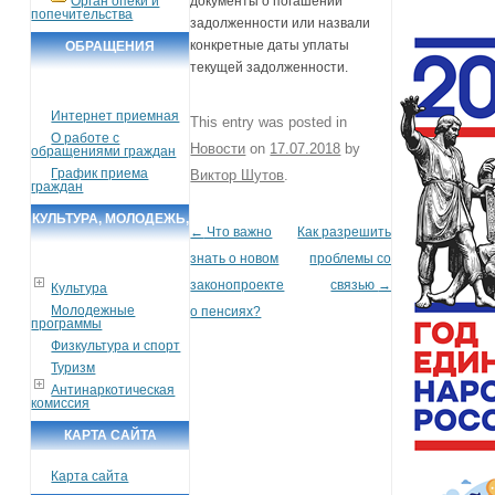
Орган опеки и
документы о погашении
попечительства
задолженности или назвали
конкретные даты уплаты
ОБРАЩЕНИЯ
текущей задолженности.
ГРАЖДАН
Интернет приемная
This entry was posted in
О работе с
Новости
on
17.07.2018
by
обращениями граждан
График приема
Виктор Шутов
.
граждан
КУЛЬТУРА, МОЛОДЕЖЬ,
←
Что важно
Как разрешить
Post navigation
СПОРТ, ТУРИЗМ
знать о новом
проблемы со
законопроекте
связью
→
Культура
Молодежные
о пенсиях?
программы
Физкультура и спорт
Туризм
Антинаркотическая
комиссия
КАРТА САЙТА
Карта сайта