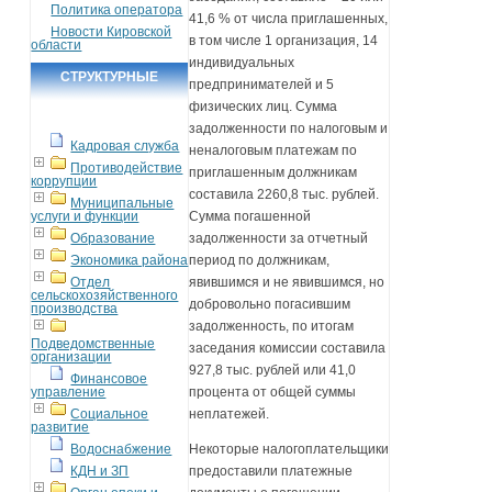
Политика оператора
41,6 % от числа приглашенных,
Новости Кировской
в том числе 1 организация, 14
области
индивидуальных
СТРУКТУРНЫЕ
предпринимателей и 5
ПОДРАЗДЕЛЕНИЯ
физических лиц. Сумма
задолженности по налоговым и
Кадровая служба
неналоговым платежам по
Противодействие
приглашенным должникам
коррупции
составила 2260,8 тыс. рублей.
Муниципальные
услуги и функции
Сумма погашенной
Образование
задолженности за отчетный
Экономика района
период по должникам,
Отдел
явившимся и не явившимся, но
сельскохозяйственного
добровольно погасившим
производства
задолженность, по итогам
Подведомственные
заседания комиссии составила
организации
927,8 тыс. рублей или 41,0
Финансовое
управление
процента от общей суммы
Социальное
неплатежей.
развитие
Водоснабжение
Некоторые налогоплательщики
КДН и ЗП
предоставили платежные