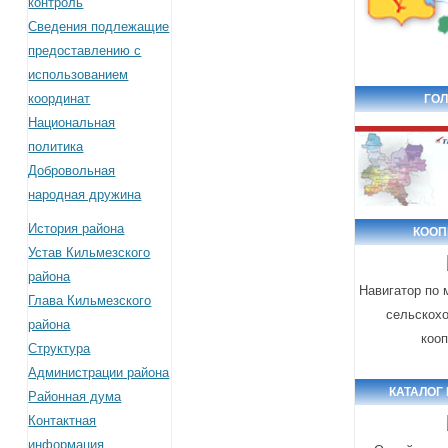
контроль
Сведения подлежащие
предоставлению с
использованием
координат
ГОЛ
Национальная
политика
Добровольная
народная дружина
История района
КООП
Устав Кильмезского
района
Навигатор по
Глава Кильмезского
сельскох
района
коо
Структура
Администрации района
КАТАЛОГ
Районная дума
Контактная
информация