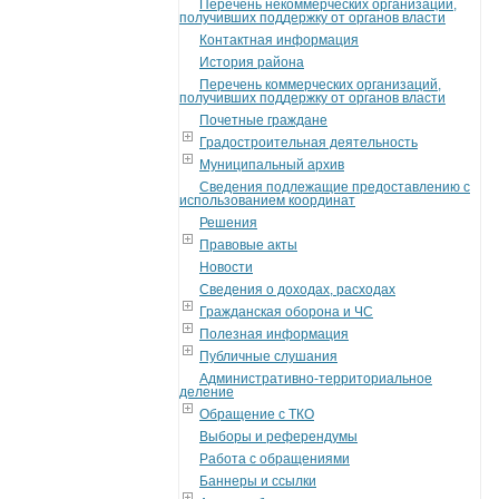
Перечень некоммерческих организаций,
получивших поддержку от органов власти
Контактная информация
История района
Перечень коммерческих организаций,
получивших поддержку от органов власти
Почетные граждане
Градостроительная деятельность
Муниципальный архив
Сведения подлежащие предоставлению с
использованием координат
Решения
Правовые акты
Новости
Сведения о доходах, расходах
Гражданская оборона и ЧС
Полезная информация
Публичные слушания
Административно-территориальное
деление
Обращение с ТКО
Выборы и референдумы
Работа с обращениями
Баннеры и ссылки