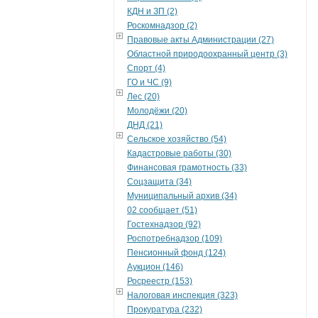
КДН и ЗП (2)
Роскомнадзор (2)
Правовые акты Администрации (27)
Областной природоохранный центр (3)
Спорт (4)
ГО и ЧС (9)
Лес (20)
Молодёжи (20)
ДНД (21)
Сельское хозяйство (54)
Кадастровые работы (30)
Финансовая грамотность (33)
Соцзащита (34)
Муниципальный архив (34)
02 сообщает (51)
Гостехнадзор (92)
Роспотребнадзор (109)
Пенсионный фонд (124)
Аукцион (146)
Росреестр (153)
Налоговая инспекция (323)
Прокуратура (232)