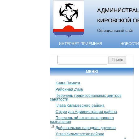
АДМИНИСТРАЦ
КИРОВСКОЙ О
Официальный сайт
ИНТЕРНЕТ-ПРИЁМНАЯ
НОВОСТИ
Найти:
МЕНЮ
Книга Памяти
Районная дума
Перечень территориальных центров
занятости
Глава Кильмезского района
Структура Администрации района
Перечень объектов похоронного
назначения
Добровольная народная дружина
Устав Кильмезского района