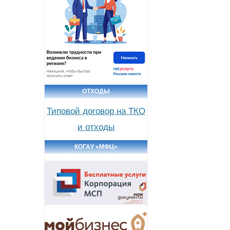
ОТХОДЫ
Типовой договор на ТКО
и отходы
КОГАУ «МФЦ»