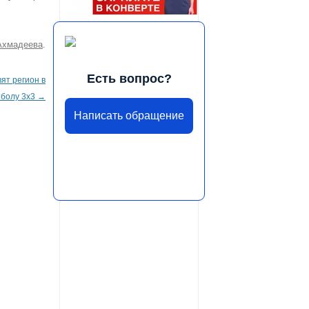
Ахмадеева
.
Есть вопрос?
ят регион в
тболу 3х3
→
Написать обращение