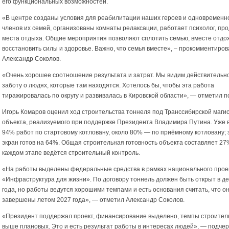
его функциональных возможностей.
«В центре созданы условия для реабилитации наших героев и одновременн
членов их семей, организованы комнаты релаксации, работает психолог, пр
места отдыха. Общие мероприятия позволяют сплотить семью, вместе отдох
восстановить силы и здоровье. Важно, что семья вместе», – прокомментиров
Александр Соколов.
«Очень хорошее соотношение результата и затрат. Мы видим действитель
заботу о людях, которые там находятся. Хотелось бы, чтобы эта работа
тиражировалась по округу и развивалась в Кировской области», — отметил п
Игорь Комаров оценил ход строительства тоннеля под Транссибирской маг
объекта, реализуемого при поддержке Президента Владимира Путина. Уже
94% работ по стартовому котловану, около 80% — по приёмному котловану;
экран готов на 64%. Общая строительная готовность объекта составляет 27
каждом этапе ведётся строительный контроль.
«На работы выделены федеральные средства в рамках национального прое
«Инфраструктура для жизни». По договору тоннель должен быть открыт в д
года, но работы ведутся хорошими темпами и есть основания считать, что о
завершены летом 2027 года», — отметил Александр Соколов.
«Президент поддержал проект, финансирование выделено, темпы строител
выше плановых. Это и есть результат работы в интересах людей», — подчер