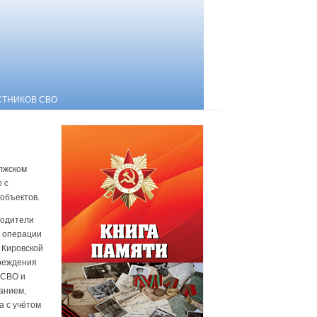
СТНИКОВ СВО
лжском
 с
объектов.
водители
й операции
 Кировской
чреждения
 СВО и
анием,
а с учётом