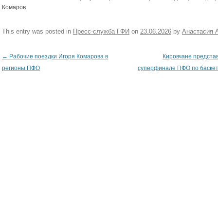
Комаров.
This entry was posted in
Пресс-служба ГФИ
on
23.06.2026
by
Анастасия 
←
Рабочие поездки Игоря Комарова в
Кировчане представ
Post navigation
регионы ПФО
суперфинале ПФО по баске