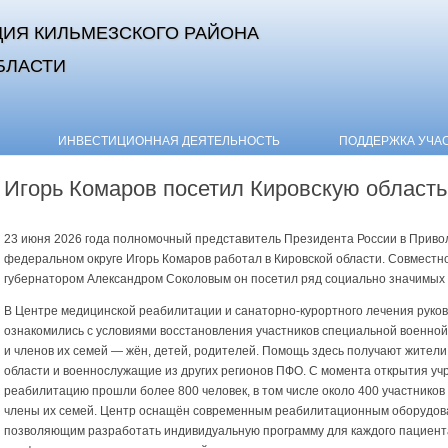
ИЯ КИЛЬМЕЗСКОГО РАЙОНА
БЛАСТИ
Skip to content
ИНВЕСТИЦИОННАЯ ДЕЯТЕЛЬНОСТЬ
ПОДДЕРЖКА УЧА
Игорь Комаров посетил Кировскую область
23 июня 2026 года полномочный представитель Президента России в Приво
федеральном округе Игорь Комаров работал в Кировской области. Совместно
губернатором Александром Соколовым он посетил ряд социально значимых 
В Центре медицинской реабилитации и санаторно-курортного лечения руко
ознакомились с условиями восстановления участников специальной военно
и членов их семей — жён, детей, родителей. Помощь здесь получают жители
области и военнослужащие из других регионов ПФО. С момента открытия у
реабилитацию прошли более 800 человек, в том числе около 400 участников
члены их семей. Центр оснащён современным реабилитационным оборудов
позволяющим разработать индивидуальную программу для каждого пациент