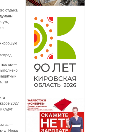
ого отдыха
одуманы
нуть,
ал
но хорошую
олпред.
истралью —
 выполнено
 защитный
%. На
кта
екабре 2027
ни будут
ьства —
кнул Игорь