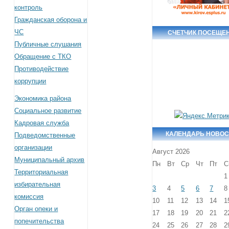
контроль
Гражданская оборона и
ЧС
СЧЕТЧИК ПОСЕЩЕ
Публичные слушания
Обращение с ТКО
Противодействие
коррупции
Экономика района
Социальное развитие
Кадровая служба
КАЛЕНДАРЬ НОВОС
Подведомственные
организации
Август 2026
Муниципальный архив
Пн
Вт
Ср
Чт
Пт
С
Территориальная
1
избирательная
3
4
5
6
7
8
комиссия
10
11
12
13
14
1
Орган опеки и
17
18
19
20
21
2
попечительства
24
25
26
27
28
2