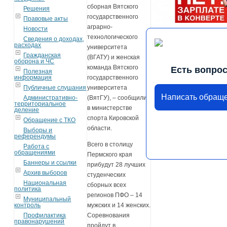
сборная Вятского
Решения
государственного
Правовые акты
аграрно-
Новости
технологического
Сведения о доходах,
расходах
университета
Гражданская
(ВГАТУ) и женская
оборона и ЧС
команда Вятского
Есть вопро
Полезная
информация
государственного
Публичные слушания
университета
Написать обращ
Административно-
(ВятГУ), – сообщили
территориальное
в министерстве
деление
спорта Кировской
Обращение с ТКО
области.
Выборы и
референдумы
Всего в столицу
Работа с
обращениями
Пермского края
Баннеры и ссылки
прибудут 28 лучших
Архив выборов
студенческих
Национальная
сборных всех
политика
регионов ПФО – 14
Муниципальный
контроль
мужских и 14 женских.
Профилактика
Соревнования
правонарушений
пройдут в