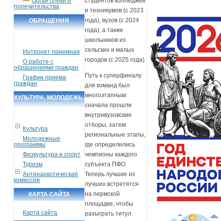
Орган опеки и
студентов колледжей
попечительства
и техникумов (с 2023
года), вузов (с 2024
ОБРАЩЕНИЯ
года), а также
ГРАЖДАН
школьников из
сельских и малых
Интернет приемная
городов (с 2025 года).
О работе с
обращениями граждан
Путь к суперфиналу
График приема
граждан
для команд был
многоэтапным:
КУЛЬТУРА, МОЛОДЕЖЬ,
сначала прошли
СПОРТ, ТУРИЗМ
внутривузовские
отборы, затем
Культура
региональные этапы,
Молодежные
программы
где определились
Физкультура и спорт
чемпионы каждого
Туризм
субъекта ПФО.
Антинаркотическая
Теперь лучшие из
комиссия
лучших встретятся
на пермской
КАРТА САЙТА
площадке, чтобы
Карта сайта
разыграть титул