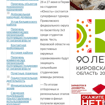
26 и 27 июня в Перми
Перечень объектов
похоронного
на стадионе
назначения
«Юность» состоится
Добровольная
суперфинал турнира
народная дружина
Приволжского
Устав Кильмезского
района
федерального округа
Перечень
по баскетболу 3х3
некоммерческих
организаций,
среди студентов
получивших поддержку
вузов. Честь
от органов власти
Кировской области на
Контактная
информация
престижных
История района
окружных
Перечень
соревнованиях будут
коммерческих
организаций,
защищать
получивших поддержку
сильнейшие
от органов власти
студенческие
Почетные граждане
команды региона.
Градостроительная
деятельность
— По итогам
Муниципальный
архив
отборочных и
Сведения
региональных этапов
подлежащие
предоставлению с
путевки в финал
использованием
получили мужская
координат