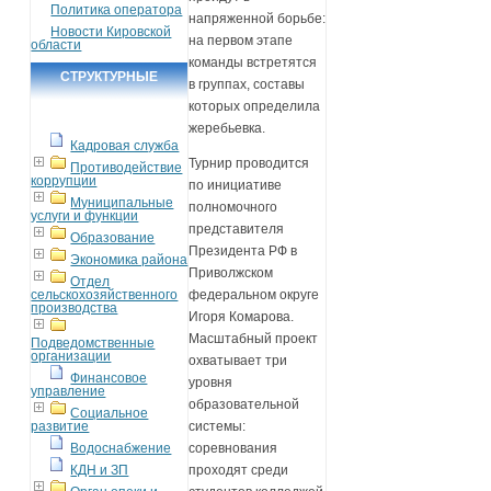
Политика оператора
напряженной борьбе:
Новости Кировской
на первом этапе
области
команды встретятся
СТРУКТУРНЫЕ
в группах, составы
ПОДРАЗДЕЛЕНИЯ
которых определила
жеребьевка.
Кадровая служба
Турнир проводится
Противодействие
коррупции
по инициативе
Муниципальные
полномочного
услуги и функции
представителя
Образование
Президента РФ в
Экономика района
Приволжском
Отдел
сельскохозяйственного
федеральном округе
производства
Игоря Комарова.
Масштабный проект
Подведомственные
организации
охватывает три
Финансовое
уровня
управление
образовательной
Социальное
развитие
системы:
Водоснабжение
соревнования
КДН и ЗП
проходят среди