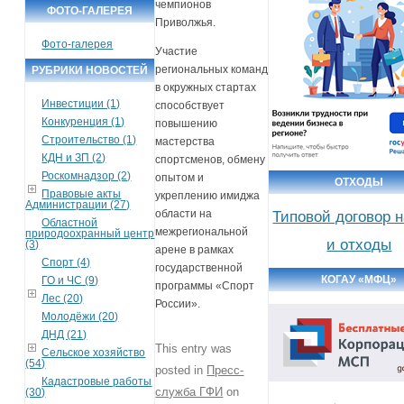
чемпионов
ФОТО-ГАЛЕРЕЯ
Приволжья.
Фото-галерея
Участие
региональных команд
РУБРИКИ НОВОСТЕЙ
в окружных стартах
Инвестиции (1)
способствует
Конкуренция (1)
повышению
Строительство (1)
мастерства
КДН и ЗП (2)
спортсменов, обмену
Роскомнадзор (2)
опытом и
ОТХОДЫ
Правовые акты
укреплению имиджа
Администрации (27)
области на
Типовой договор 
Областной
межрегиональной
природоохранный центр
и отходы
(3)
арене в рамках
Спорт (4)
государственной
КОГАУ «МФЦ»
ГО и ЧС (9)
программы «Спорт
Лес (20)
России».
Молодёжи (20)
ДНД (21)
This entry was
Сельское хозяйство
(54)
posted in
Пресс-
Кадастровые работы
служба ГФИ
on
(30)