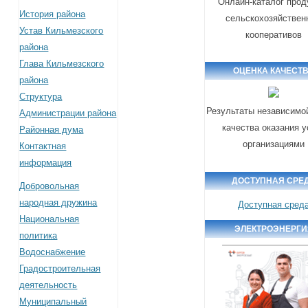
Онлайн-каталог прод
История района
сельскохозяйствен
Устав Кильмезского
кооперативов
района
Глава Кильмезского
ОЦЕНКА КАЧЕСТ
района
Структура
Результаты независимо
Администрации района
качества оказания у
Районная дума
организациями
Контактная
информация
ДОСТУПНАЯ СРЕ
Добровольная
народная дружина
Доступная сред
Национальная
ЭЛЕКТРОЭНЕРГИ
политика
Водоснабжение
Градостроительная
деятельность
Муниципальный