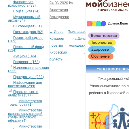
Финансовая
24.06.2026
by
грамотность (33)
Анастасия
Соцзащита (34)
Ахмадеева
.
Муниципальный
архив (34)
02 сообщает (51)
←
Игорь
Приглашаем
Гостехнадзор (92)
Post navigation
Роспотребнадзор
Комаров
на День
(109)
посетил
молодежи
Пенсионный фонд
(124)
Кировскую
→
Аукцион (146)
область
Росреестр (153)
Налоговая инспекция
УПОЛНОМОЧЕНН
(323)
Прокуратура (232)
Официальный са
Информация для
Уполномоченного по 
населения (299)
Правительство
ребенка в Кировской о
области (1577)
Министерство
транспорта (1)
Министерство
охраны окружающей
среды Кировской
области (4)
Министерство