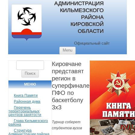
АДМИНИСТРАЦИЯ
КИЛЬМЕЗСКОГО
РАЙОНА
КИРОВСКОЙ
ОБЛАСТИ
Официальный сайт
Skip to content
Menu
Кировчане
Найти:
представят
регион в
МЕНЮ
суперфинале
ПФО по
Книга Памяти
баскетболу
Районная дума
3х3
Перечень
территориальных
центров занятости
Глава Кильмезского
Турнир соберет
района
студентов вузов
Структура
Администрации района