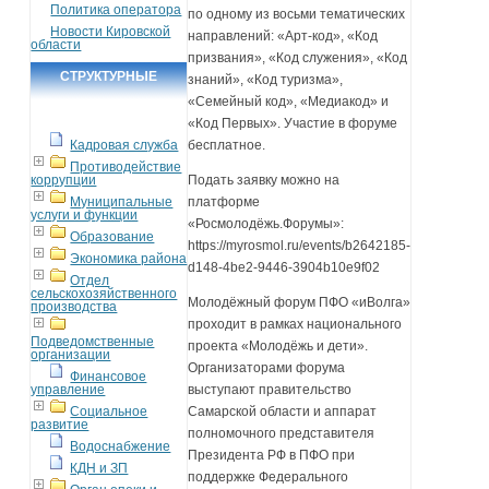
Политика оператора
по одному из восьми тематических
Новости Кировской
направлений: «Арт-код», «Код
области
призвания», «Код служения», «Код
СТРУКТУРНЫЕ
знаний», «Код туризма»,
«Семейный код», «Медиакод» и
ПОДРАЗДЕЛЕНИЯ
«Код Первых». Участие в форуме
Кадровая служба
бесплатное.
Противодействие
коррупции
Подать заявку можно на
Муниципальные
платформе
услуги и функции
«Росмолодёжь.Форумы»:
Образование
https://myrosmol.ru/events/b2642185-
Экономика района
d148-4be2-9446-3904b10e9f02
Отдел
сельскохозяйственного
Молодёжный форум ПФО «иВолга»
производства
проходит в рамках национального
Подведомственные
проекта «Молодёжь и дети».
организации
Организаторами форума
Финансовое
управление
выступают правительство
Социальное
Самарской области и аппарат
развитие
полномочного представителя
Водоснабжение
Президента РФ в ПФО при
КДН и ЗП
поддержке Федерального