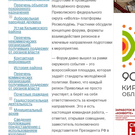
подготовке и проведению
Перечень объектов
Молодёжного форума
похоронного
назначения
Приволжского федерального
Добровольная
округа «иВолга» платформы
народная дружина
Росмолодёжь. Участники обсудили
Устав Кильмезского
концепцию форума, форматы
района
взаимодействия регионов и
Перечень
некоммерческих
ключевые направления подготовки
организаций,
получивших поддержку
к мероприятию.
от органов власти
Контактная
— Форум давно вышел за рамки
информация
окружного события – это
История района
всероссийская площадка, которая
Перечень
задаёт стандарты молодёжной
коммерческих
организаций,
политики. Важно, что каждый
получивших поддержку
от органов власти
регион Приволжья не просто
Почетные граждане
участвует, а берёт на себя
Градостроительная
ответственность за конкретные
деятельность
направления. Это и есть
Муниципальный
настоящая командная работа, –
архив
отметил, открывая совещание,
Сведения
подлежащие
заместитель полномочного
предоставлению с
использованием
представителя Президента РФ в
координат