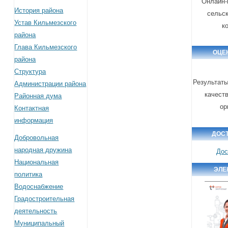
Онлайн-
История района
сельс
Устав Кильмезского
к
района
Глава Кильмезского
ОЦЕ
района
Структура
Результаты
Администрации района
качест
Районная дума
ор
Контактная
информация
ДОС
Добровольная
народная дружина
Дос
Национальная
ЭЛЕ
политика
Водоснабжение
Градостроительная
деятельность
Муниципальный