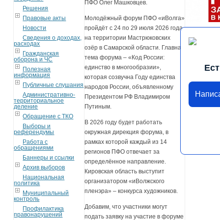
ПФО Олег Машковцев.
Решения
Правовые акты
Молодёжный форум ПФО «иВолга»
Новости
пройдёт с 24 по 29 июля 2026 года
Сведения о доходах,
на территории Мастрюковских
расходах
озёр в Самарской области. Главная
Гражданская
тема форума – «Код России:
оборона и ЧС
Ест
единство в многообразии»,
Полезная
информация
которая созвучна Году единства
Публичные слушания
народов России, объявленному
Напис
Административно-
Президентом РФ Владимиром
территориальное
деление
Путиным.
Обращение с ТКО
В 2026 году будет работать
Выборы и
референдумы
окружная дирекция форума, в
Работа с
рамках которой каждый из 14
обращениями
регионов ПФО отвечает за
Баннеры и ссылки
определённое направление.
Архив выборов
Кировская область выступит
Национальная
организатором «иВолжского
политика
пленэра» – конкурса художников.
Муниципальный
контроль
Добавим, что участники могут
Профилактика
правонарушений
подать заявку на участие в форуме