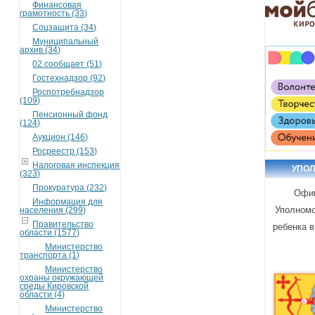
Финансовая
грамотность (33)
Соцзащита (34)
Муниципальный
архив (34)
02 сообщает (51)
Гостехнадзор (92)
Роспотребнадзор
(109)
Пенсионный фонд
(124)
Аукцион (146)
Росреестр (153)
Налоговая инспекция
УПО
(323)
Прокуратура (232)
Офиц
Информация для
Уполномо
населения (299)
Правительство
ребенка в
области (1577)
Министерство
транспорта (1)
Министерство
охраны окружающей
среды Кировской
области (4)
Министерство