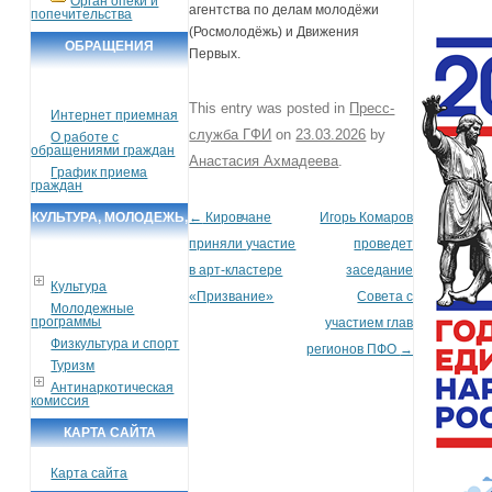
Орган опеки и
агентства по делам молодёжи
попечительства
(Росмолодёжь) и Движения
ОБРАЩЕНИЯ
Первых.
ГРАЖДАН
This entry was posted in
Пресс-
Интернет приемная
служба ГФИ
on
23.03.2026
by
О работе с
обращениями граждан
Анастасия Ахмадеева
.
График приема
граждан
КУЛЬТУРА, МОЛОДЕЖЬ,
←
Кировчане
Игорь Комаров
Post navigation
приняли участие
проведет
СПОРТ, ТУРИЗМ
в арт-кластере
заседание
Культура
«Призвание»
Совета с
Молодежные
программы
участием глав
Физкультура и спорт
регионов ПФО
→
Туризм
Антинаркотическая
комиссия
КАРТА САЙТА
Карта сайта