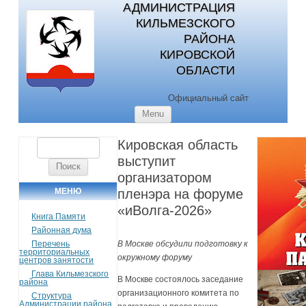
АДМИНИСТРАЦИЯ
КИЛЬМЕЗСКОГО
РАЙОНА
КИРОВСКОЙ
ОБЛАСТИ
Официальный сайт
Skip to content
Menu
Кировская область
Найти:
выступит
организатором
МЕНЮ
пленэра на форуме
«иВолга-2026»
Книга Памяти
Районная дума
Перечень
В Москве обсудили подготовку к
территориальных
окружному форуму
центров занятости
Глава Кильмезского
В Москве состоялось заседание
района
организационного комитета по
Структура
Администрации района