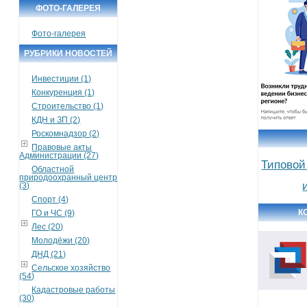
ФОТО-ГАЛЕРЕЯ
Фото-галерея
РУБРИКИ НОВОСТЕЙ
Инвестиции (1)
Конкуренция (1)
Строительство (1)
КДН и ЗП (2)
Роскомнадзор (2)
Правовые акты
Администрации (27)
Типовой
Областной
природоохранный центр
(3)
Спорт (4)
К
ГО и ЧС (9)
Лес (20)
Молодёжи (20)
ДНД (21)
Сельское хозяйство
(54)
Кадастровые работы
(30)