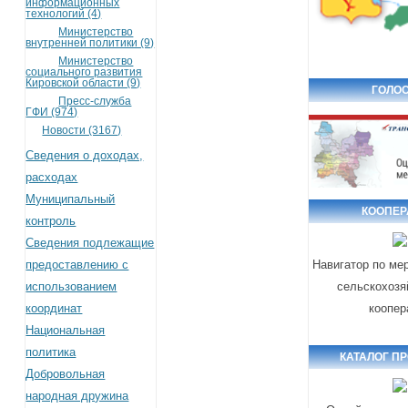
информационных
технологий (4)
Министерство
внутренней политики (9)
Министерство
социального развития
Кировской области (9)
ГОЛОС
Пресс-служба
ГФИ (974)
Новости (3167)
Сведения о доходах,
расходах
Муниципальный
КООПЕР
контроль
Сведения подлежащие
предоставлению с
Навигатор по ме
использованием
сельскохозя
координат
коопер
Национальная
политика
КАТАЛОГ П
Добровольная
народная дружина