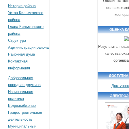
Онлайн-катало
История района
сельскохозя
Устав Кильмезского
коопера
района
Глава Кильмезского
ОЦЕНКА К
района
Структура
Результаты неза
Администрации района
качества ока
Районная дума
организ
Контактная
информация
ДОСТУПНА
Добровольная
народная дружина
Доступна
Национальная
ЭЛЕКТРОЭ
политика
Водоснабжение
Градостроительная
деятельность
Муниципальный