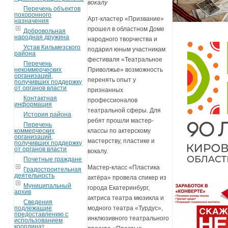
вокалу
Перечень объектов
похоронного
Арт-кластер «Призвание»
назначения
прошел в областном Доме
Добровольная
народная дружина
народного творчества и
Устав Кильмезского
подарил юным участникам
района
фестиваля «Театральное
Перечень
некоммерческих
Приволжье» возможность
организаций,
перенять опыт у
получивших поддержку
от органов власти
признанных
Контактная
профессионалов
информация
театральной сферы. Для
История района
ребят прошли мастер-
Перечень
коммерческих
классы по актерскому
организаций,
мастерству, пластике и
получивших поддержку
от органов власти
вокалу.
Почетные граждане
Мастер-класс «Пластика
Градостроительная
деятельность
актёра» провела спикер из
Муниципальный
города Екатеринбург,
архив
актриса театра мюзикла и
Сведения
подлежащие
модного театра «Турдус»,
предоставлению с
инклюзивного театрального
использованием
координат