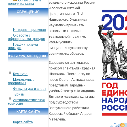
Орган опеки и
вокального искусства России
попечительства
и солистка Вятской
ОБРАЩЕНИЯ
филармонии им. П. И.
ГРАЖДАН
Чайковского. Участники
научились применять
Интернет приемная
вокальные техники в
О работе с
театральной практике,
обращениями граждан
чтобы усилить
График приема
граждан
эмоциональную окраску
сценических образов.
КУЛЬТУРА, МОЛОДЕЖЬ,
Завершился арт-кластер
СПОРТ, ТУРИЗМ
показом спектакля «Красная
Культура
Шапочка». Постановку по
Молодежные
пьесе Сергея Астраханцева
программы
представил Народный
Физкультура и спорт
учебный театр «На ладони»
Туризм
Вятского колледжа культуры
Антинаркотическая
под руководством
комиссия
Заслуженного работника
КАРТА САЙТА
Кировской области Андрея
Метелёва.
Карта сайта