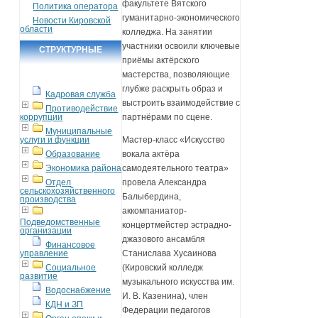
факультете Вятского
Политика оператора
гуманитарно‑экономического
Новости Кировской
области
колледжа. На занятии
участники освоили ключевые
СТРУКТУРНЫЕ
приёмы актёрского
ПОДРАЗДЕЛЕНИЯ
мастерства, позволяющие
глубже раскрыть образ и
Кадровая служба
выстроить взаимодействие с
Противодействие
коррупции
партнёрами по сцене.
Муниципальные
услуги и функции
Мастер‑класс «Искусство
Образование
вокала актёра
Экономика района
самодеятельного театра»
Отдел
провела Александра
сельскохозяйственного
Балыбердина,
производства
аккомпаниатор-
Подведомственные
концертмейстер эстрадно-
организации
джазового ансамбля
Финансовое
управление
Станислава Хусаинова
Социальное
(Кировский колледж
развитие
музыкального искусства им.
Водоснабжение
И. В. Казенина), член
КДН и ЗП
Федерации педагогов