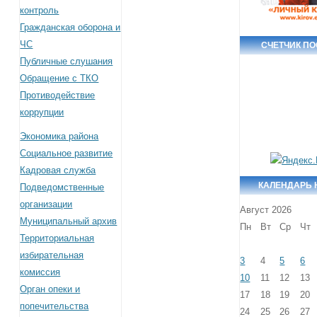
контроль
Гражданская оборона и
ЧС
СЧЕТЧИК П
Публичные слушания
Обращение с ТКО
Противодействие
коррупции
Экономика района
Социальное развитие
Кадровая служба
КАЛЕНДАРЬ 
Подведомственные
организации
Август 2026
Муниципальный архив
Пн
Вт
Ср
Чт
Территориальная
избирательная
3
4
5
6
комиссия
10
11
12
13
Орган опеки и
17
18
19
20
попечительства
24
25
26
27