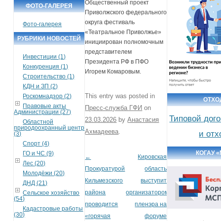
Общественный проект
ФОТО-ГАЛЕРЕЯ
Приволжского федерального
округа фестиваль
Фото-галерея
«Театральное Приволжье»
РУБРИКИ НОВОСТЕЙ
инициирован полномочным
представителем
Инвестиции (1)
Президента РФ в ПФО
Конкуренция (1)
Игорем Комаровым.
Строительство (1)
КДН и ЗП (2)
This entry was posted in
Роскомнадзор (2)
ОТХ
Правовые акты
Пресс-служба ГФИ
on
Администрации (27)
Типовой дог
23.03.2026
by
Анастасия
Областной
природоохранный центр
Ахмадеева
.
и от
(3)
Спорт (4)
КОГАУ 
ГО и ЧС (9)
←
Кировская
Post navigation
Лес (20)
Прокуратурой
область
Молодёжи (20)
Кильмезского
выступит
ДНД (21)
района
организатором
Сельское хозяйство
(54)
проводится
пленэра на
Кадастровые работы
(30)
«горячая
форуме