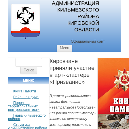
АДМИНИСТРАЦИЯ
КИЛЬМЕЗСКОГО
РАЙОНА
КИРОВСКОЙ
ОБЛАСТИ
Официальный сайт
Skip to content
Menu
Кировчане
Найти:
приняли участие
в арт-кластере
МЕНЮ
«Призвание»
Книга Памяти
В рамках регионального
Районная дума
этапа фестиваля
Перечень
территориальных
«Театральное Приволжье»
центров занятости
для ребят прошли мастер-
Глава Кильмезского
района
классы по актерскому
Структура
мастерству, пластике и
Администрации района