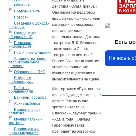
проекта «Простые
Решения
действия» Ольга Тренбач.
Правовые акты
Она является педагогом
Новости
высшей квалификационной
Сведения о доходах,
категории, режиссёром-
расходах
постановщиком и
Гражданская
оборона и ЧС
преподавателем в Детском
Есть в
Полезная
театре им. Л. К. Диковского, а
информация
также членом Союза
Публичные слушания
театральных деятелей
Написать 
Административно-
России. Участники занятия
территориальное
деление
углубили понимание
Обращение с ТКО
взаимосвязи движения и
Выборы и
выразительности на сцене.
референдумы
Работа с
Мастер-класс «Путь актёра»
обращениями
провёл Эдуард Макарян,
Баннеры и ссылки
артист Театра юного
Архив выборов
зрителя «Театр на
Национальная
политика
Спасской», лауреат премии
Муниципальный
«Удача года». Эдуард
контроль
Гарегинович также
Профилактика
преподает на актёрском
правонарушений