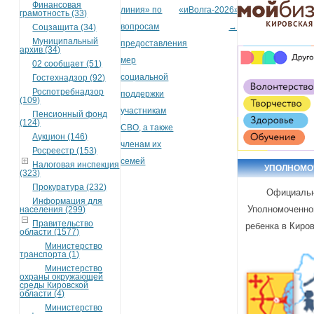
Финансовая
линия» по
«иВолга-2026»
грамотность (33)
вопросам
→
Соцзащита (34)
Муниципальный
предоставления
архив (34)
мер
02 сообщает (51)
социальной
Гостехнадзор (92)
Роспотребнадзор
поддержки
(109)
участникам
Пенсионный фонд
(124)
СВО, а также
Аукцион (146)
членам их
Росреестр (153)
семей
Налоговая инспекция
УПОЛНОМ
(323)
Прокуратура (232)
Официальн
Информация для
Уполномоченно
населения (299)
Правительство
ребенка в Киро
области (1577)
Министерство
транспорта (1)
Министерство
охраны окружающей
среды Кировской
области (4)
Министерство