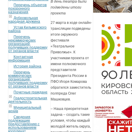
В день театра были
Перечень объектов
подведены итоги
похоронного
назначения
проекта
Добровольная
народная дружина
27 марта в ходе онлайн-
Устав Кильмезского
трансляции подведены
района
итоги окружного
Перечень
некоммерческих
фестиваля
организаций,
«Театральное
получивших поддержку
от органов власти
Приволжье». К
Контактная
участникам проекта от
информация
имени полномочного
История района
представителя
Перечень
коммерческих
Президента России в
организаций,
ПФО Игоря Комарова
получивших поддержку
от органов власти
обратился заместитель
Почетные граждане
полпреда Олег
Градостроительная
Машковцев.
деятельность
Муниципальный
– Наша приоритетная
архив
задача – создать такие
Сведения
подлежащие
условия, чтобы каждый
предоставлению с
молодой житель округа,
использованием
координат