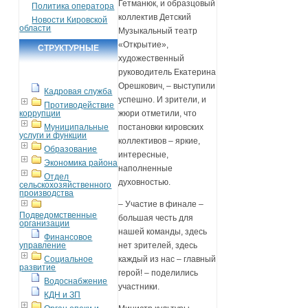
Гетманюк, и образцовый
Политика оператора
коллектив Детский
Новости Кировской
области
Музыкальный театр
«Открытие»,
СТРУКТУРНЫЕ
художественный
ПОДРАЗДЕЛЕНИЯ
руководитель Екатерина
Орешкович, – выступили
Кадровая служба
успешно. И зрители, и
Противодействие
коррупции
жюри отметили, что
Муниципальные
постановки кировских
услуги и функции
коллективов – яркие,
Образование
интересные,
Экономика района
наполненные
Отдел
духовностью.
сельскохозяйственного
производства
– Участие в финале –
Подведомственные
большая честь для
организации
нашей команды, здесь
Финансовое
управление
нет зрителей, здесь
Социальное
каждый из нас – главный
развитие
герой! – поделились
Водоснабжение
участники.
КДН и ЗП