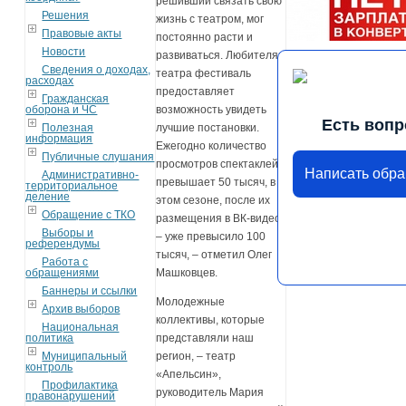
решивший связать свою
Решения
жизнь с театром, мог
Правовые акты
постоянно расти и
Новости
развиваться. Любителям
Сведения о доходах,
театра фестиваль
расходах
предоставляет
Гражданская
оборона и ЧС
возможность увидеть
Есть вопр
Полезная
лучшие постановки.
информация
Ежегодно количество
Публичные слушания
просмотров спектаклей
Написать обр
Административно-
превышает 50 тысяч, в
территориальное
деление
этом сезоне, после их
Обращение с ТКО
размещения в ВК-видео,
Выборы и
– уже превысило 100
референдумы
тысяч, – отметил Олег
Работа с
обращениями
Машковцев.
Баннеры и ссылки
Молодежные
Архив выборов
коллективы, которые
Национальная
политика
представляли наш
Муниципальный
регион, – театр
контроль
«Апельсин»,
Профилактика
руководитель Мария
правонарушений