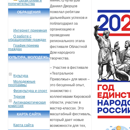
Орган опеки и
Министр культуры
попечительства
Даниил Дворцов
пожелал ребятам
ОБРАЩЕНИЯ
дальнейших успехов и
ГРАЖДАН
поблагодарил за
организацию и
Интернет приемная
проведение
О работе с
обращениями граждан
регионального этапа
График приема
фестиваля Областной
граждан
Дом народного
КУЛЬТУРА, МОЛОДЕЖЬ,
творчества.
СПОРТ, ТУРИЗМ
– Участие в фестивале
«Театральное
Культура
Приволжье» для меня –
Молодежные
программы
это бесценный опыт,
Физкультура и спорт
знакомство с
Туризм
коллективами Кировской
Антинаркотическая
области, участие в
комиссия
мастер-классах. Это
масштабный фестиваль,
КАРТА САЙТА
который дает новые
Карта сайта
возможности для тех,