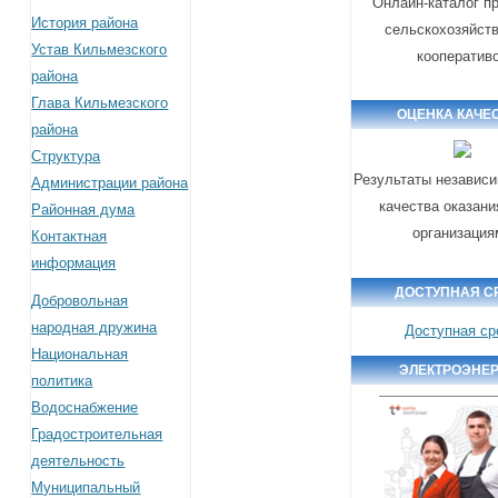
Онлайн-каталог п
История района
сельскохозяйст
Устав Кильмезского
кооператив
района
Глава Кильмезского
ОЦЕНКА КАЧЕ
района
Структура
Результаты независи
Администрации района
качества оказани
Районная дума
организация
Контактная
информация
ДОСТУПНАЯ С
Добровольная
народная дружина
Доступная ср
Национальная
ЭЛЕКТРОЭНЕ
политика
Водоснабжение
Градостроительная
деятельность
Муниципальный