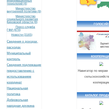
информационных
технологий (4)
Министерство
внутренней политики (9)
Министерство
социального развития
Кировской области (9)
ГОЛОСУЙ!
Пресс-служба
ГФИ (974)
Новости (3165)
Сведения о доходах,
расходах
Муниципальный
КООПЕРАЦ
контроль
Сведения подлежащие
предоставлению с
Навигатор по мерам
использованием
сельскохозяйст
координат
коопераци
Национальная
политика
КАТАЛОГ ПРОД
Добровольная
народная дружина