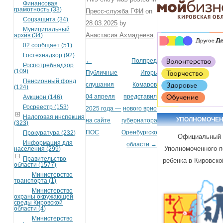
Финансовая
грамотность (33)
Пресс-служба ГФИ
on
Соцзащита (34)
28.03.2025
by
Муниципальный
Анастасия Ахмадеева
.
архив (34)
02 сообщает (51)
Гостехнадзор (92)
←
Полпред
Post navigation
Роспотребнадзор
(109)
Публичные
Игорь
Пенсионный фонд
слушания
Комаров
(124)
04 апреля
представил
Аукцион (146)
Росреестр (153)
2025 года —
нового врио
Налоговая инспекция
УПОЛНОМОЧЕ
на сайте
губернатора
(323)
ПОС
Оренбургской
Прокуратура (232)
Официальный 
Информация для
области
→
Уполномоченного п
населения (299)
Правительство
ребенка в Кировско
области (1577)
Министерство
транспорта (1)
Министерство
охраны окружающей
среды Кировской
области (4)
Министерство