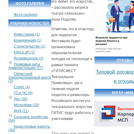
кто любит это искусство,
ФОТО-ГАЛЕРЕЯ
– рассказала актриса
театра «Апельсин»
Фото-галерея
Анна Подоляк.
РУБРИКИ НОВОСТЕЙ
Отметим, что в этом году
Инвестиции (1)
для лауреатов
Конкуренция (1)
Фестиваля будет
Строительство (1)
организована
КДН и ЗП (2)
образовательная
Роскомнадзор (2)
поездка на теплоходе в
ОТХОДЫ
Правовые акты
рамках проекта
Администрации (27)
«ГИТИСФЕСТ.
Типовой догово
Областной
Театральное
природоохранный центр
и отход
(3)
Приволжье», где в
Спорт (4)
течение недели
КОГАУ «МФ
ГО и ЧС (9)
педагоги и режиссеры
Лес (20)
Российского института
Молодёжи (20)
театрального искусства
ДНД (21)
ГИТИС будут работать с
Сельское хозяйство
участниками.
(54)
Кадастровые работы
(30)
This entry was posted in