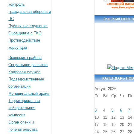
контроль
Гражданская оборона и
ЧС
СЧЕТЧИК ПОСЕ
Публичные слушания
Обращение с ТКО
Противодействие
коррупции
Экономика района
Социальное развитие
Кадровая служба
КАЛЕНДАРЬ НО
Подведомственные
организации
Август 2026
Муниципальный архив
Пн
Вт
Ср
Чт
Пт
Территориальная
избирательная
3
4
5
6
7
комиссия
10
11
12
13
14
Орган опеки и
17
18
19
20
21
попечительства
24
25
26
27
28