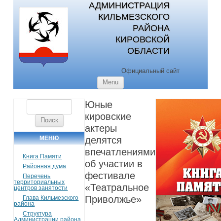
АДМИНИСТРАЦИЯ
КИЛЬМЕЗСКОГО
РАЙОНА
КИРОВСКОЙ
ОБЛАСТИ
Официальный сайт
Skip to content
Menu
Юные
Найти:
кировские
актеры
МЕНЮ
делятся
впечатлениями
Книга Памяти
об участии в
Районная дума
фестивале
Перечень
территориальных
«Театральное
центров занятости
Приволжье»
Глава Кильмезского
района
Структура
Администрации района