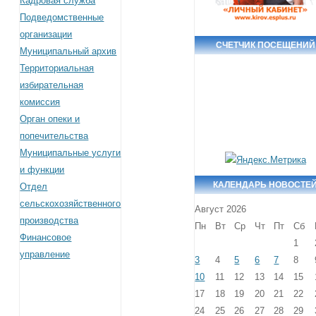
Кадровая служба
Подведомственные
организации
СЧЕТЧИК ПОСЕЩЕНИЙ
Муниципальный архив
Территориальная
избирательная
комиссия
Орган опеки и
попечительства
Муниципальные услуги
и функции
КАЛЕНДАРЬ НОВОСТЕ
Отдел
сельскохозяйственного
Август 2026
производства
Пн
Вт
Ср
Чт
Пт
Сб
Финансовое
1
управление
3
4
5
6
7
8
10
11
12
13
14
15
17
18
19
20
21
22
24
25
26
27
28
29