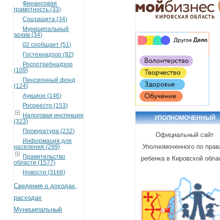
Финансовая
грамотность (33)
Соцзащита (34)
Муниципальный
архив (34)
02 сообщает (51)
Гостехнадзор (92)
Роспотребнадзор
(109)
Пенсионный фонд
(124)
Аукцион (146)
Росреестр (153)
Налоговая инспекция
УПОЛНОМОЧЕННЫЙ
(323)
Прокуратура (232)
Официальный сайт
Информация для
Уполномоченного по пра
населения (299)
Правительство
ребенка в Кировской обла
области (1577)
Новости (3166)
Сведения о доходах,
расходах
Муниципальный