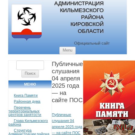
АДМИНИСТРАЦИЯ
КИЛЬМЕЗСКОГО
РАЙОНА
КИРОВСКОЙ
ОБЛАСТИ
Официальный сайт
Skip to content
Menu
Публичные
Найти:
слушания
04 апреля
МЕНЮ
2025 года
— на
Книга Памяти
сайте ПОС
Районная дума
Перечень
территориальных
центров занятости
Публичные
Глава Кильмезского
слушания 04
района
апреля 2025 года
Структура
— на сайте ПОС
Администрации района