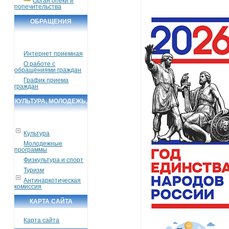
Орган опеки и
попечительства
ОБРАЩЕНИЯ
ГРАЖДАН
Интернет приемная
О работе с
обращениями граждан
График приема
граждан
КУЛЬТУРА, МОЛОДЕЖЬ,
СПОРТ, ТУРИЗМ
Культура
Молодежные
программы
Физкультура и спорт
Туризм
Антинаркотическая
комиссия
КАРТА САЙТА
Карта сайта