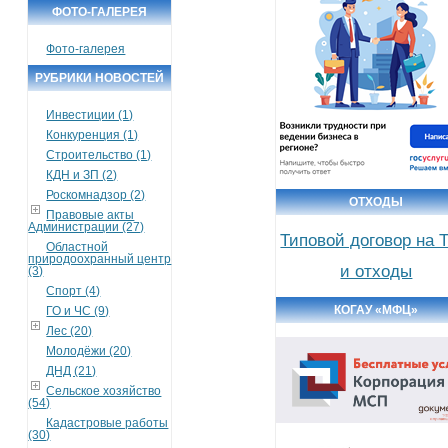
ФОТО-ГАЛЕРЕЯ
Фото-галерея
РУБРИКИ НОВОСТЕЙ
Инвестиции (1)
Конкуренция (1)
Строительство (1)
КДН и ЗП (2)
Роскомнадзор (2)
ОТХОДЫ
Правовые акты
Администрации (27)
Типовой договор на 
Областной
природоохранный центр
и отходы
(3)
Спорт (4)
КОГАУ «МФЦ»
ГО и ЧС (9)
Лес (20)
Молодёжи (20)
ДНД (21)
Сельское хозяйство
(54)
Кадастровые работы
(30)