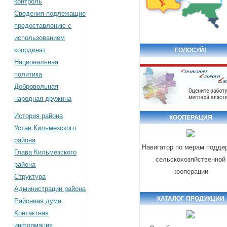
контроль
Сведения подлежащие
предоставлению с
использованием
координат
ГОЛОСУЙ!
Национальная
политика
Добровольная
народная дружина
История района
КООПЕРАЦИЯ
Устав Кильмезского
района
Навигатор по мерам подде
Глава Кильмезского
сельскохозяйственной
района
кооперации
Структура
Администрации района
КАТАЛОГ ПРОДУКЦИИ
Районная дума
Контактная
информация