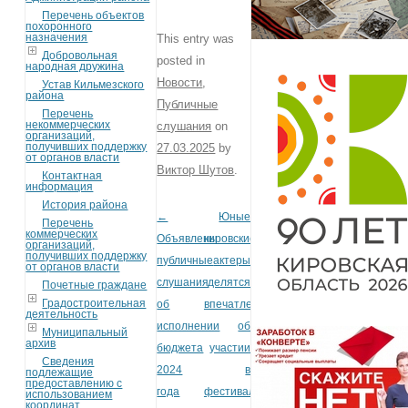
Перечень объектов
похоронного
назначения
This entry was
Добровольная
posted in
народная дружина
Новости
,
Устав Кильмезского
района
Публичные
Перечень
некоммерческих
слушания
on
организаций,
получивших поддержку
27.03.2025
by
от органов власти
Виктор Шутов
.
Контактная
информация
История района
←
Юные
Post navigation
Перечень
коммерческих
Объявлены
кировские
организаций,
получивших поддержку
публичные
актеры
от органов власти
слушания
делятся
Почетные граждане
Градостроительная
об
впечатлениями
деятельность
исполнении
об
Муниципальный
архив
бюджета
участии
Сведения
2024
в
подлежащие
предоставлению с
года
фестивале
использованием
координат