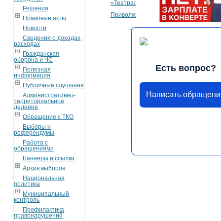
«Театральное
Решения
Приволжье»
Правовые акты
→
Новости
Сведения о доходах,
расходах
Гражданская
оборона и ЧС
Есть вопрос?
Полезная
информация
Публичные слушания
Написать обращени
Административно-
территориальное
деление
Обращение с ТКО
Выборы и
референдумы
Работа с
обращениями
Баннеры и ссылки
Архив выборов
Национальная
политика
Муниципальный
контроль
Профилактика
правонарушений