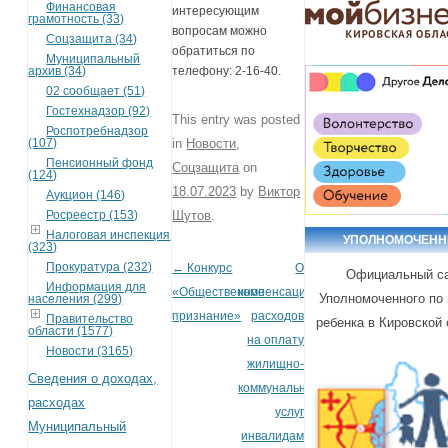
Финансовая
интересующим
грамотность (33)
вопросам можно
Соцзащита (34)
обратиться по
Муниципальный
архив (34)
телефону: 2-16-40.
02 сообщает (51)
Гостехнадзор (92)
This entry was posted
Роспотребнадзор
(107)
in
Новости
,
Пенсионный фонд
Соцзащита
on
(124)
18.07.2023
by
Виктор
Аукцион (146)
Росреестр (153)
Шутов
.
Налоговая инспекция
УПОЛНОМОЧЕН
(323)
Прокуратура (232)
←
Конкурс
О
Post navigation
Официальный с
Информация для
«Общественное
компенсации
Уполномоченного по
населения (299)
признание»
расходов
Правительство
ребенка в Кировской
области (1577)
на оплату
Новости (3165)
жилищно-
Сведения о доходах,
коммунальных
расходах
услуг
Муниципальный
инвалидам