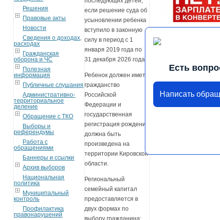
последующих детей,
Решения
если решение суда об
Правовые акты
усыновлении ребенка
Новости
вступило в законную
Сведения о доходах,
силу в период с 1
расходах
января 2019 года по
Гражданская
оборона и ЧС
31 декабря 2026 года.
Есть вопро
Полезная
информация
Ребенок должен иметь
Публичные слушания
гражданство
Написать обра
Административно-
Российской
территориальное
Федерации и
деление
государственная
Обращение с ТКО
регистрация рождения
Выборы и
референдумы
должна быть
Работа с
произведена на
обращениями
территории Кировской
Баннеры и ссылки
области.
Архив выборов
Национальная
Региональный
политика
семейный капитал
Муниципальный
контроль
предоставляется в
Профилактика
двух формах по
правонарушений
выбору гражданина: