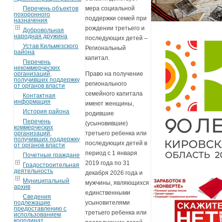
Перечень объектов
мера социальной
похоронного
поддержки семей при
назначения
рождении третьего и
Добровольная
народная дружина
последующих детей –
Устав Кильмезского
Региональный
района
капитал.
Перечень
некоммерческих
организаций,
Право на получение
получивших поддержку
регионального
от органов власти
семейного капитала
Контактная
информация
имеют женщины,
История района
родившие
Перечень
(усыновившие)
коммерческих
организаций,
третьего ребенка или
получивших поддержку
последующих детей в
от органов власти
период с 1 января
Почетные граждане
2019 года по 31
Градостроительная
деятельность
декабря 2026 года и
Муниципальный
мужчины, являющихся
архив
единственными
Сведения
подлежащие
усыновителями
предоставлению с
третьего ребенка или
использованием
координат