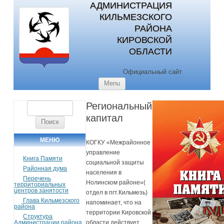
АДМИНИСТРАЦИЯ
КИЛЬМЕЗСКОГО
РАЙОНА
КИРОВСКОЙ
ОБЛАСТИ
Официальный сайт
Skip to content
Menu
Региональный
Найти:
капитал
МЕНЮ
КОГКУ «Межрайонное
управление
Книга Памяти
социальной защиты
Районная дума
населения в
Перечень
Нолинском районе»(
территориальных
центров занятости
отдел в пгт.Кильмезь)
Глава Кильмезского
напоминает, что на
района
территории Кировской
Структура
Администрации района
области действует