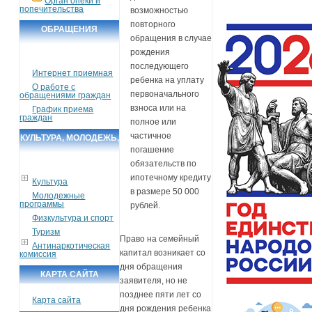
Орган опеки и
попечительства
возможностью
повторного
ОБРАЩЕНИЯ
обращения в случае
ГРАЖДАН
рождения
последующего
Интернет приемная
ребенка на уплату
О работе с
первоначального
обращениями граждан
взноса или на
График приема
граждан
полное или
частичное
КУЛЬТУРА, МОЛОДЕЖЬ,
погашение
СПОРТ, ТУРИЗМ
обязательств по
ипотечному кредиту
Культура
в размере 50 000
Молодежные
программы
рублей.
Физкультура и спорт
Туризм
Право на семейный
Антинаркотическая
капитал возникает со
комиссия
дня обращения
КАРТА САЙТА
заявителя, но не
позднее пяти лет со
Карта сайта
дня рождения ребенка