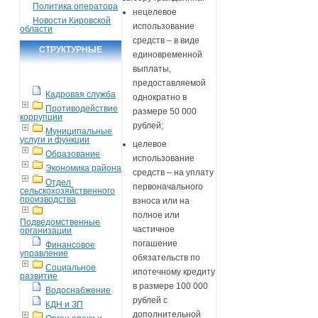
Политика оператора
нецелевое
Новости Кировской
использование
области
средств – в виде
СТРУКТУРНЫЕ
единовременной
ПОДРАЗДЕЛЕНИЯ
выплаты,
предоставляемой
Кадровая служба
однократно в
Противодействие
размере 50 000
коррупции
рублей;
Муниципальные
услуги и функции
целевое
Образование
использование
Экономика района
средств – на уплату
Отдел
первоначального
сельскохозяйственного
производства
взноса или на
полное или
Подведомственные
частичное
организации
погашение
Финансовое
управление
обязательств по
Социальное
ипотечному кредиту
развитие
в размере 100 000
Водоснабжение
рублей с
КДН и ЗП
дополнительной