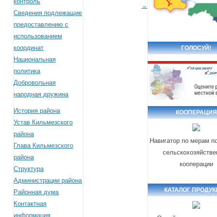
контроль
→
Сведения подлежащие
предоставлению с
использованием
координат
ГОЛОСУЙ!
Национальная
политика
Добровольная
народная дружина
История района
КООПЕРАЦИЯ
Устав Кильмезского
района
Навигатор по мерам п
Глава Кильмезского
сельскохозяйстве
района
кооперации
Структура
Администрации района
КАТАЛОГ ПРОДУ
Районная дума
Контактная
информация