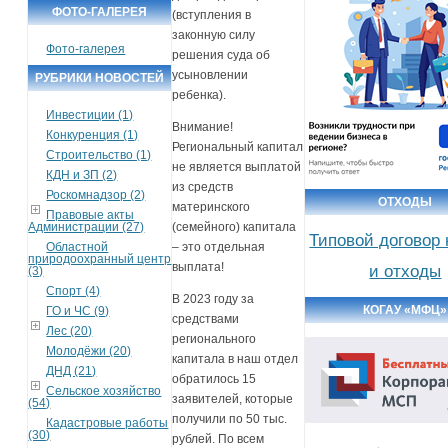
ФОТО-ГАЛЕРЕЯ
(вступления в
законную силу
Фото-галерея
решения суда об
усыновлении
РУБРИКИ НОВОСТЕЙ
ребенка).
Инвестиции (1)
Внимание!
Конкуренция (1)
Региональный капитал
Строительство (1)
не является выплатой
КДН и ЗП (2)
из средств
Роскомнадзор (2)
ОТХОДЫ
материнского
Правовые акты
Администрации (27)
(семейного) капитала
Типовой договор
Областной
– это отдельная
природоохранный центр
выплата!
и отходы
(3)
Спорт (4)
В 2023 году за
КОГАУ «МФЦ»
ГО и ЧС (9)
средствами
Лес (20)
регионального
Молодёжи (20)
капитала в наш отдел
ДНД (21)
обратилось 15
Сельское хозяйство
заявителей, которые
(54)
получили по 50 тыс.
Кадастровые работы
(30)
рублей. По всем