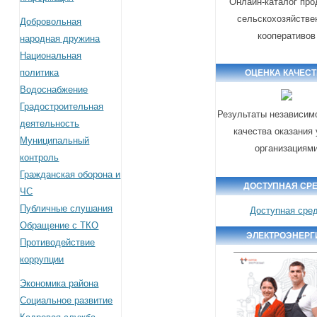
Онлайн-каталог про
сельскохозяйстве
Добровольная
кооперативов
народная дружина
Национальная
политика
ОЦЕНКА КАЧЕС
Водоснабжение
Градостроительная
Результаты независим
деятельность
качества оказания 
Муниципальный
организациям
контроль
Гражданская оборона и
ДОСТУПНАЯ СР
ЧС
Публичные слушания
Доступная сре
Обращение с ТКО
ЭЛЕКТРОЭНЕРГ
Противодействие
коррупции
Экономика района
Социальное развитие