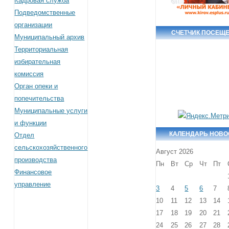
Кадровая служба
Подведомственные
организации
СЧЕТЧИК ПОСЕЩ
Муниципальный архив
Территориальная
избирательная
комиссия
Орган опеки и
попечительства
Муниципальные услуги
и функции
КАЛЕНДАРЬ НОВО
Отдел
сельскохозяйственного
Август 2026
производства
Пн
Вт
Ср
Чт
Пт
Финансовое
управление
3
4
5
6
7
10
11
12
13
14
17
18
19
20
21
24
25
26
27
28