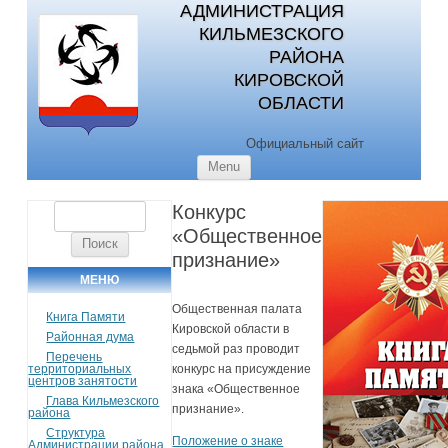
АДМИНИСТРАЦИЯ
КИЛЬМЕЗСКОГО
РАЙОНА
КИРОВСКОЙ
ОБЛАСТИ
Официальный сайт
Skip to content
Menu
Конкурс
Найти:
«Общественное
признание»
МЕНЮ
Общественная палата
Книга Памяти
Кировской области в
Районная дума
седьмой раз проводит
Перечень
территориальных
конкурс на присуждение
центров занятости
знака «Общественное
Глава Кильмезского
признание».
района
Структура
Положение о знаке
Администрации района