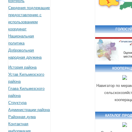
контроль
Сведения подлежащие
предоставлению с
использованием
координат
ГОЛОСУЙ
Национальная
политика
Добровольная
народная дружина
История района
КООПЕРА
Устав Кильмезского
района
Навигатор по мера
Глава Кильмезского
сельскохозяйс
района
кооперац
Структура
Администрации района
КАТАЛОГ ПРО
Районная дума
Контактная
информация