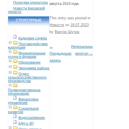
Политика оператора
августа 2023 года.
Новости Кировской
области
This entry was posted in
СТРУКТУРНЫЕ
Новости
on
18.07.2023
ПОДРАЗДЕЛЕНИЯ
by
Виктор Шутов
.
Кадровая служба
Противодействие
←
Региональный
Post navigation
коррупции
Муниципальные
Предыдущая
капитал
→
услуги и функции
запись
Образование
Экономика района
Отдел
сельскохозяйственного
производства
Подведомственные
организации
Финансовое
управление
Социальное
развитие
Водоснабжение
КДН и ЗП