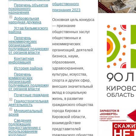
общественного
Перечень объектов
похоронного
признания 2023
назначения
Добровольная
Основная цель конкурса
народная дружина
— признание
Устав Кильмезского
района
общественных заслуг
Перечень
общественных и
некоммерческих
некоммерческих
организаций,
получивших поддержку
организаций, деятелей
от органов власти
бизнеса, науки,
Контактная
информация
образования,
История района
здравоохранения,
Перечень
культуры, искусства,
коммерческих
спорта и других сфер,
организаций,
получивших поддержку
внесших значительный
от органов власти
вклад в социальную
Почетные граждане
жизнь, в развитие
Градостроительная
деятельность
гражданского общества
Муниципальный
города Кирова и
архив
Кировской области,
Сведения
взаимодействие
подлежащие
предоставлению с
представителей
использованием
координат
гражданского общества.