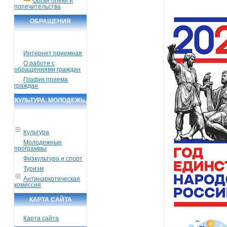
Орган опеки и
попечительства
ОБРАЩЕНИЯ
ГРАЖДАН
Интернет приемная
О работе с
обращениями граждан
График приема
граждан
КУЛЬТУРА, МОЛОДЕЖЬ,
СПОРТ, ТУРИЗМ
Культура
Молодежные
программы
Физкультура и спорт
Туризм
Антинаркотическая
комиссия
КАРТА САЙТА
Карта сайта