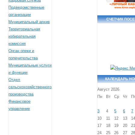
Кадровая служба
Подведомственные
организации
СЧЕТЧИК ПОС
Муниципальный архив
Территориальная
избирательная
комиссия
Орган опеки и
попечительства
Муниципальные услуги
и функции
КАЛЕНДАРЬ Н
Отдел
сельскохозяйственного
Август 2026
производства
Пн
Вт
Ср
Чт
П
Финансовое
управление
3
4
5
6
7
10
11
12
13
1
17
18
19
20
2
24
25
26
27
2