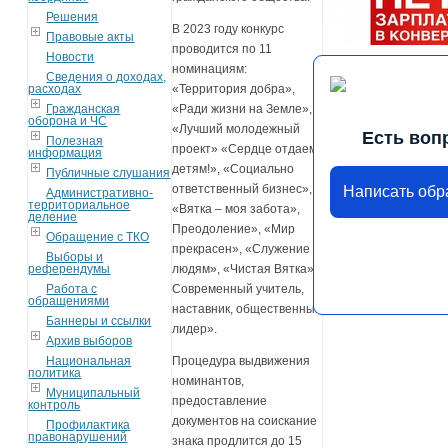
Решения
В 2023 году конкурс
Правовые акты
проводится по 11
Новости
номинациям:
Сведения о доходах,
расходах
«Территория добра»,
Гражданская
«Ради жизни на Земле»,
оборона и ЧС
«Лучший молодежный
Есть воп
Полезная
проект» «Сердце отдаем
информация
детям!», «Социально
Публичные слушания
ответственный бизнес»,
Написать об
Административно-
территориальное
«Вятка – моя забота»,
деление
Преодоление», «Мир
Обращение с ТКО
прекрасен», «Служение
Выборы и
референдумы
людям», «Чистая Вятка»,
Работа с
Современный учитель,
обращениями
наставник, общественный
Баннеры и ссылки
лидер».
Архив выборов
Национальная
Процедура выдвижения
политика
номинантов,
Муниципальный
предоставление
контроль
документов на соискание
Профилактика
правонарушений
знака продлится до 15