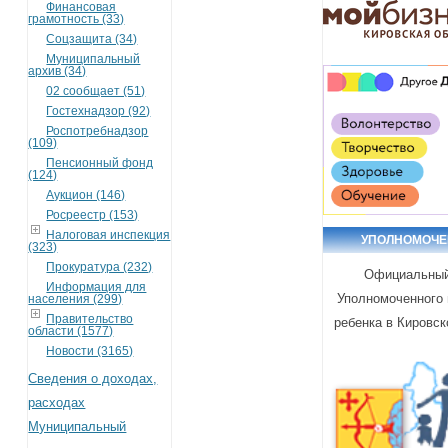
Финансовая
грамотность (33)
Соцзащита (34)
Муниципальный
архив (34)
02 сообщает (51)
Гостехнадзор (92)
Роспотребнадзор
(109)
Пенсионный фонд
(124)
Аукцион (146)
Росреестр (153)
Налоговая инспекция
УПОЛНОМОЧ
(323)
Прокуратура (232)
Официальный
Информация для
Уполномоченного 
населения (299)
Правительство
ребенка в Кировск
области (1577)
Новости (3165)
Сведения о доходах,
расходах
Муниципальный