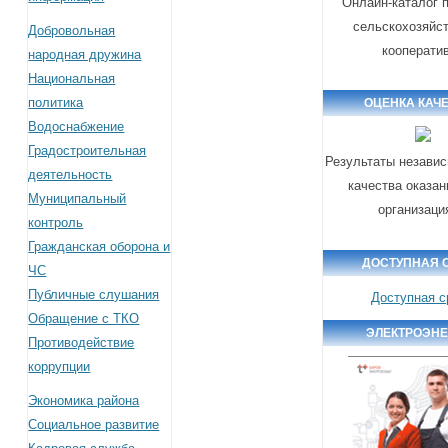
Онлайн-каталог 
сельскохозяйс
Добровольная
кооперати
народная дружина
Национальная
политика
ОЦЕНКА КАЧ
Водоснабжение
Градостроительная
Результаты независ
деятельность
качества оказан
Муниципальный
организаци
контроль
Гражданская оборона и
ДОСТУПНАЯ 
ЧС
Публичные слушания
Доступная с
Обращение с ТКО
ЭЛЕКТРОЭН
Противодействие
коррупции
Экономика района
Социальное развитие