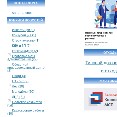
ФОТО-ГАЛЕРЕЯ
Фото-галерея
РУБРИКИ НОВОСТЕЙ
Инвестиции (1)
Конкуренция (1)
Строительство (1)
КДН и ЗП (2)
Роскомнадзор (2)
ОТХОД
Правовые акты
Администрации (27)
Типовой догов
Областной
природоохранный центр
и отхо
(3)
Спорт (4)
КОГАУ «М
ГО и ЧС (9)
Лес (20)
Молодёжи (20)
ДНД (21)
Сельское хозяйство
(54)
Кадастровые работы
(30)