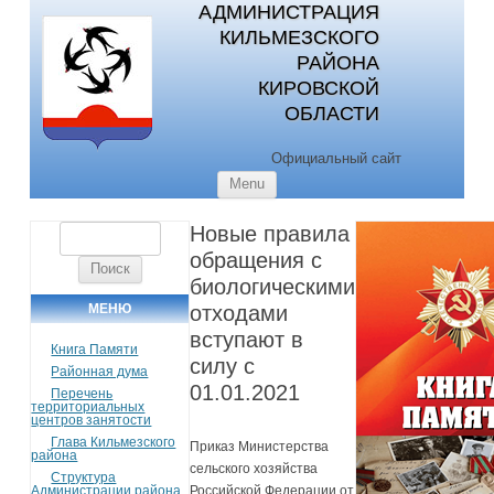
АДМИНИСТРАЦИЯ
КИЛЬМЕЗСКОГО
РАЙОНА
КИРОВСКОЙ
ОБЛАСТИ
Официальный сайт
Skip to content
Menu
Новые правила
Найти:
обращения с
биологическими
МЕНЮ
отходами
вступают в
Книга Памяти
силу с
Районная дума
01.01.2021
Перечень
территориальных
центров занятости
Глава Кильмезского
Приказ Министерства
района
сельского хозяйства
Структура
Администрации района
Российской Федерации от