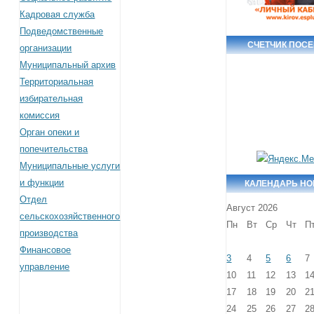
Кадровая служба
Подведомственные
СЧЕТЧИК ПОС
организации
Муниципальный архив
Территориальная
избирательная
комиссия
Орган опеки и
попечительства
Муниципальные услуги
и функции
КАЛЕНДАРЬ Н
Отдел
Август 2026
сельскохозяйственного
Пн
Вт
Ср
Чт
П
производства
Финансовое
3
4
5
6
7
управление
10
11
12
13
1
17
18
19
20
2
24
25
26
27
2