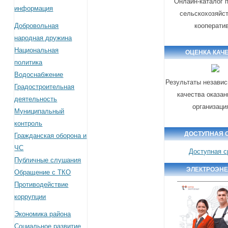
Онлайн-каталог 
информация
сельскохозяйс
Добровольная
кооперати
народная дружина
Национальная
ОЦЕНКА КАЧ
политика
Водоснабжение
Результаты независ
Градостроительная
качества оказан
деятельность
организаци
Муниципальный
контроль
ДОСТУПНАЯ 
Гражданская оборона и
ЧС
Доступная с
Публичные слушания
ЭЛЕКТРОЭН
Обращение с ТКО
Противодействие
коррупции
Экономика района
Социальное развитие