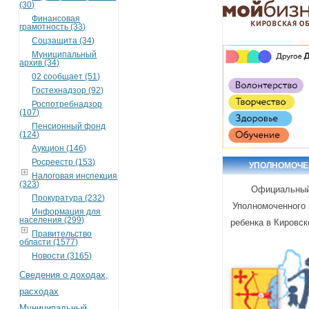
(30)
Финансовая
грамотность (33)
Соцзащита (34)
Муниципальный
архив (34)
02 сообщает (51)
Гостехнадзор (92)
Роспотребнадзор
(107)
Пенсионный фонд
(124)
Аукцион (146)
Росреестр (153)
УПОЛНОМОЧ
Налоговая инспекция
(323)
Официальный
Прокуратура (232)
Уполномоченного 
Информация для
населения (299)
ребенка в Кировск
Правительство
области (1577)
Новости (3165)
Сведения о доходах,
расходах
Муниципальный