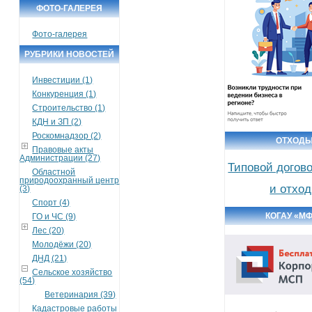
ФОТО-ГАЛЕРЕЯ
Фото-галерея
РУБРИКИ НОВОСТЕЙ
Инвестиции (1)
Конкуренция (1)
Строительство (1)
КДН и ЗП (2)
Роскомнадзор (2)
ОТХОД
Правовые акты
Администрации (27)
Типовой догов
Областной
природоохранный центр
и отхо
(3)
Спорт (4)
КОГАУ «М
ГО и ЧС (9)
Лес (20)
Молодёжи (20)
ДНД (21)
Сельское хозяйство
(54)
Ветеринария (39)
Кадастровые работы