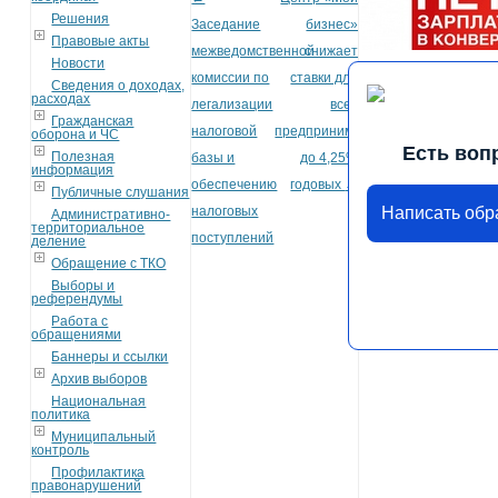
Post navigation
Решения
Заседание
бизнес»
Правовые акты
межведомственной
снижает
Новости
комиссии по
ставки для
Сведения о доходах,
расходах
легализации
всех
Гражданская
налоговой
предпринимателей
оборона и ЧС
Есть воп
Полезная
базы и
до 4,25%
информация
обеспечению
годовых
→
Публичные слушания
Написать об
налоговых
Административно-
территориальное
поступлений
деление
Обращение с ТКО
Выборы и
референдумы
Работа с
обращениями
Баннеры и ссылки
Архив выборов
Национальная
политика
Муниципальный
контроль
Профилактика
правонарушений