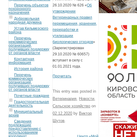
Перечень объектов
26.10.2020 № 626 «
Об
похоронного
утверждении
назначения
Ветеринарных правил
Добровольная
народная дружина
перемещения, хранения,
Устав Кильмезского
переработки и
района
утилизации
Перечень
некоммерческих
биологических отходов
»
организаций,
(
Зарегистрирован
получивших поддержку
от органов власти
29.10.2020 № 60657)
Контактная
вступает в силу с
информация
01.01.2021 года.
История района
Перечень
Прочитать
коммерческих
организаций,
получивших поддержку
от органов власти
This entry was posted in
Почетные граждане
Ветеринария
,
Новости
,
Градостроительная
деятельность
Сельское хозяйство
on
Муниципальный
02.12.2020
by
Виктор
архив
Шутов
.
Сведения
подлежащие
предоставлению с
использованием
координат
←
Центр «Мой