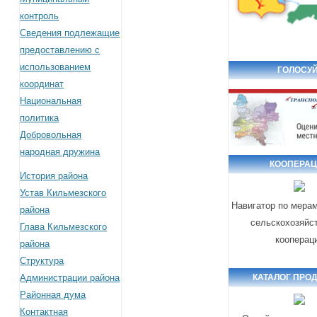
контроль
Сведения подлежащие
предоставлению с
использованием
ГОЛОСУЙ
координат
Национальная
политика
Добровольная
народная дружина
КООПЕРА
История района
Устав Кильмезского
Навигатор по мера
района
сельскохозяйс
Глава Кильмезского
кооперац
района
Структура
Администрации района
КАТАЛОГ ПРО
Районная дума
Контактная