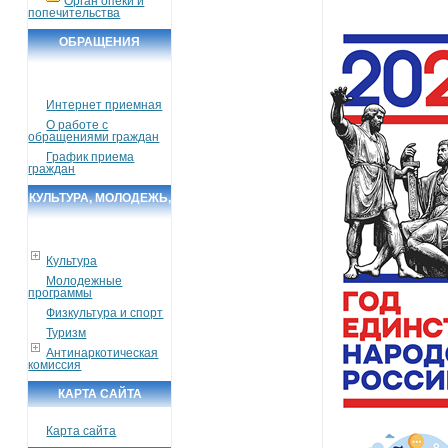
Орган опеки и
попечительства
ОБРАЩЕНИЯ
ГРАЖДАН
Интернет приемная
О работе с
обращениями граждан
График приема
граждан
КУЛЬТУРА, МОЛОДЕЖЬ,
СПОРТ, ТУРИЗМ
Культура
Молодежные
программы
Физкультура и спорт
Туризм
Антинаркотическая
комиссия
КАРТА САЙТА
Карта сайта