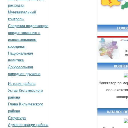
расходах
Муниципальный
контроль
Сведения подлежащие
ГОЛО
предоставлению с
использованием
координат
Национальная
политика
КООПЕ
Добровольная
народная дружина
Навигатор по м
История района
сельскохоз
Устав Кильмезского
коопе
района
Глава Кильмезского
района
КАТАЛОГ П
Структура
Администрации района