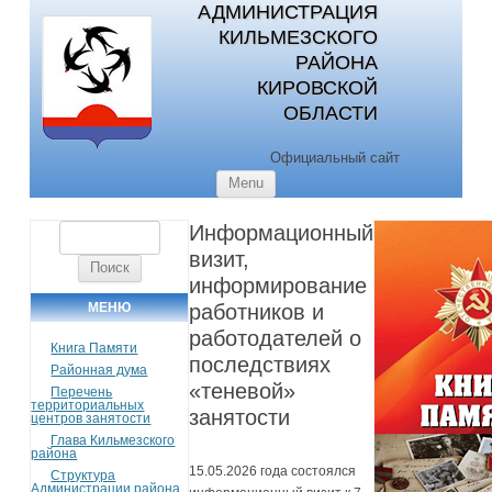
АДМИНИСТРАЦИЯ
КИЛЬМЕЗСКОГО
РАЙОНА
КИРОВСКОЙ
ОБЛАСТИ
Официальный сайт
Skip to content
Menu
Информационный
Найти:
визит,
информирование
МЕНЮ
работников и
работодателей о
Книга Памяти
последствиях
Районная дума
«теневой»
Перечень
территориальных
занятости
центров занятости
Глава Кильмезского
района
15.05.2026 года состоялся
Структура
Администрации района