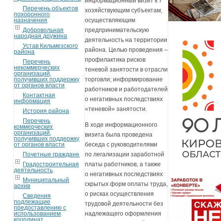
информационный визит к 7
Перечень объектов
хозяйствующим субъектам,
похоронного
назначения
осуществляющим
Добровольная
предпринимательскую
народная дружина
деятельность на территории
Устав Кильмезского
района. Целью проведения –
района
профилактика рисков
Перечень
некоммерческих
теневой занятости в отрасли
организаций,
получивших поддержку
торговли; информирование
от органов власти
работников и работодателей
Контактная
о негативных последствиях
информация
«теневой» занятости.
История района
Перечень
В ходе информационного
коммерческих
организаций,
визита была проведена
получивших поддержку
от органов власти
беседа с руководителями
Почетные граждане
по легализации заработной
Градостроительная
платы работников, а также
деятельность
о негативных последствиях
Муниципальный
скрытых форм оплаты труда,
архив
о рисках осуществления
Сведения
подлежащие
трудовой деятельности без
предоставлению с
использованием
надлежащего оформления
координат