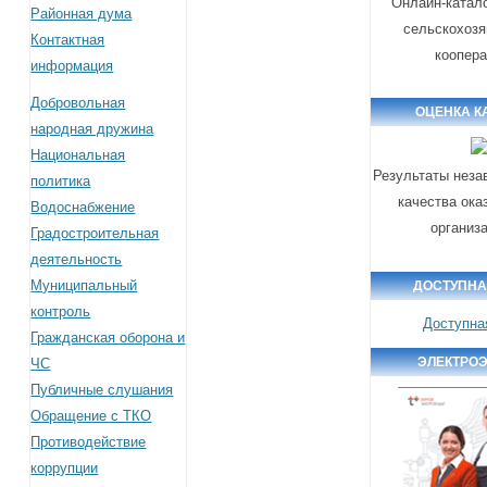
Онлайн-катал
Районная дума
сельскохоз
Контактная
коопер
информация
Добровольная
ОЦЕНКА К
народная дружина
Национальная
Результаты неза
политика
качества ока
Водоснабжение
организ
Градостроительная
деятельность
Муниципальный
ДОСТУПНА
контроль
Доступна
Гражданская оборона и
ЭЛЕКТРО
ЧС
Публичные слушания
Обращение с ТКО
Противодействие
коррупции