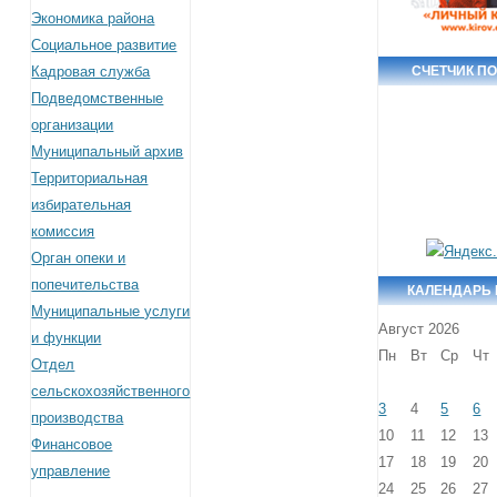
Экономика района
Социальное развитие
Кадровая служба
СЧЕТЧИК П
Подведомственные
организации
Муниципальный архив
Территориальная
избирательная
комиссия
Орган опеки и
попечительства
КАЛЕНДАРЬ
Муниципальные услуги
Август 2026
и функции
Пн
Вт
Ср
Чт
Отдел
сельскохозяйственного
3
4
5
6
производства
10
11
12
13
Финансовое
17
18
19
20
управление
24
25
26
27