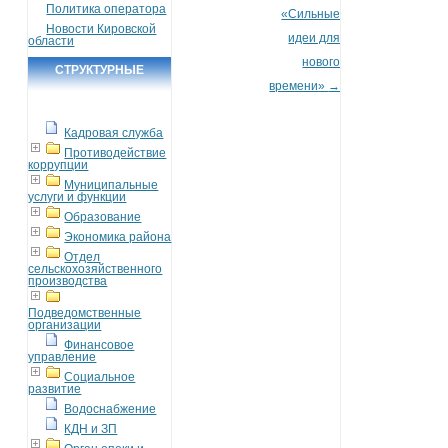
Политика оператора
«Сильные
Новости Кировской
идеи для
области
нового
СТРУКТУРНЫЕ
времени»
→
ПОДРАЗДЕЛЕНИЯ
Кадровая служба
Противодействие
коррупции
Муниципальные
услуги и функции
Образование
Экономика района
Отдел
сельскохозяйственного
производства
Подведомственные
организации
Финансовое
управление
Социальное
развитие
Водоснабжение
КДН и ЗП