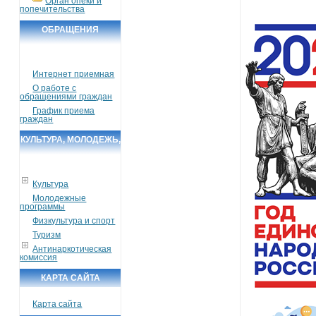
Орган опеки и
попечительства
ОБРАЩЕНИЯ
ГРАЖДАН
Интернет приемная
О работе с
обращениями граждан
График приема
граждан
КУЛЬТУРА, МОЛОДЕЖЬ,
СПОРТ, ТУРИЗМ
Культура
Молодежные
программы
Физкультура и спорт
Туризм
Антинаркотическая
комиссия
КАРТА САЙТА
Карта сайта