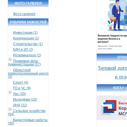
ФОТО-ГАЛЕРЕЯ
Фото-галерея
РУБРИКИ НОВОСТЕЙ
Инвестиции (1)
Конкуренция (1)
Строительство (1)
КДН и ЗП (2)
Роскомнадзор (2)
ОТХ
Правовые акты
Администрации (27)
Типовой дог
Областной
природоохранный центр
и от
(3)
Спорт (4)
КОГАУ 
ГО и ЧС (9)
Лес (20)
Молодёжи (20)
ДНД (21)
Сельское хозяйство
(54)
Кадастровые работы
(30)