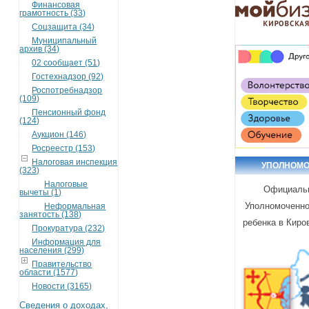
Финансовая
грамотность (33)
Соцзащита (34)
Муниципальный
архив (34)
02 сообщает (51)
Гостехнадзор (92)
Роспотребнадзор
(109)
Пенсионный фонд
(124)
Аукцион (146)
Росреестр (153)
Налоговая инспекция
УПОЛНОМ
(323)
Налоговые
Официаль
вычеты (1)
Уполномоченно
Неформальная
занятость (138)
ребенка в Киро
Прокуратура (232)
Информация для
населения (299)
Правительство
области (1577)
Новости (3165)
Сведения о доходах,