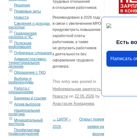
трудовых отношений
Решения
в отношении работников.
Правовые акты
Новости
Рекомендовано в 2026 году
Сведения о доходах,
в связи с увеличением МРОТ,
расходах
предусмотреть повышение
Гражданская
заработной платы
оборона и ЧС
Есть в
работникам, а также
Полезная
информация
не допускать работников
Публичные слушания
к деятельности без
Написать 
Административно-
оформления трудового
территориальное
деление
договора.
Обращение с ТКО
Выборы и
This entry was posted in
референдумы
Работа с
Неформальная занятость
,
обращениями
Новости
on
22.05.2026
by
Баннеры и ссылки
Анастасия Ахмадеева
.
Архив выборов
Национальная
политика
←
ЦИПР –
Открыт прием
Post navigation
Муниципальный
контроль
2026
заявок на
Профилактика
правонарушений
форум