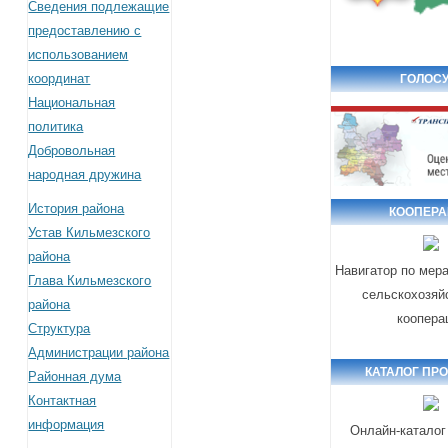
Сведения подлежащие
предоставлению с
использованием
координат
ГОЛОСУ
Национальная
политика
Добровольная
народная дружина
История района
КООПЕР
Устав Кильмезского
района
Навигатор по мер
Глава Кильмезского
сельскохозяй
района
коопера
Структура
Администрации района
КАТАЛОГ ПР
Районная дума
Контактная
информация
Онлайн-каталог