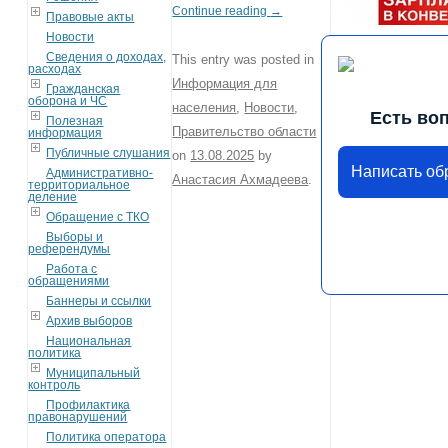
Continue reading
→
Правовые акты
Новости
Сведения о доходах,
This entry was posted in
расходах
Информация для
Гражданская
оборона и ЧС
населения
,
Новости
,
Есть во
Полезная
Правительство области
информация
Публичные слушания
on
13.08.2025
by
Написать о
Административно-
Анастасия Ахмадеева
.
территориальное
деление
Обращение с ТКО
Выборы и
референдумы
Работа с
обращениями
Баннеры и ссылки
Архив выборов
Национальная
политика
Муниципальный
контроль
Профилактика
правонарушений
Политика оператора