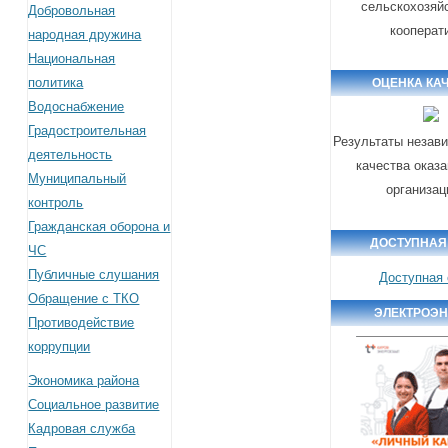
сельскохозяй
Добровольная
кооперат
народная дружина
Национальная
политика
ОЦЕНКА КА
Водоснабжение
Градостроительная
Результаты незав
деятельность
качества оказа
Муниципальный
организа
контроль
Гражданская оборона и
ДОСТУПНАЯ
ЧС
Публичные слушания
Доступная
Обращение с ТКО
ЭЛЕКТРОЭН
Противодействие
коррупции
Экономика района
Социальное развитие
Кадровая служба