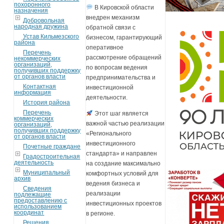
похоронного
В Кировской области
назначения
внедрен механизм
Добровольная
народная дружина
обратной связи с
Устав Кильмезского
бизнесом, гарантирующий
района
оперативное
Перечень
рассмотрение обращений
некоммерческих
организаций,
по вопросам ведения
получивших поддержку
от органов власти
предпринимательства и
Контактная
инвестиционной
информация
деятельности.
История района
Перечень
Этот шаг является
коммерческих
важной частью реализации
организаций,
получивших поддержку
«Регионального
от органов власти
инвестиционного
Почетные граждане
стандарта» и направлен
Градостроительная
деятельность
на создание максимально
Муниципальный
комфортных условий для
архив
ведения бизнеса и
Сведения
реализации
подлежащие
предоставлению с
инвестиционных проектов
использованием
координат
в регионе.
Решения