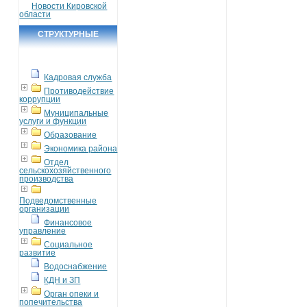
Новости Кировской
области
СТРУКТУРНЫЕ
ПОДРАЗДЕЛЕНИЯ
Кадровая служба
Противодействие
коррупции
Муниципальные
услуги и функции
Образование
Экономика района
Отдел
сельскохозяйственного
производства
Подведомственные
организации
Финансовое
управление
Социальное
развитие
Водоснабжение
КДН и ЗП
Орган опеки и
попечительства